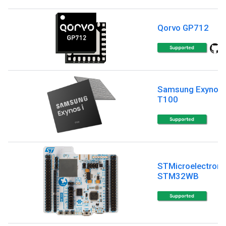
Qorvo GP712
Samsung Exynos 
T100
STMicroelectroni
STM32WB