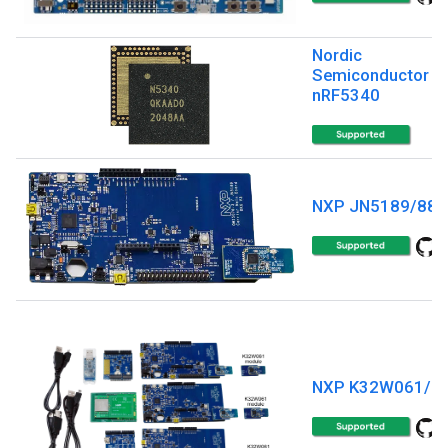
Nordic
Semiconductor
nRF5340
NXP JN5189/88
NXP K32W061/4