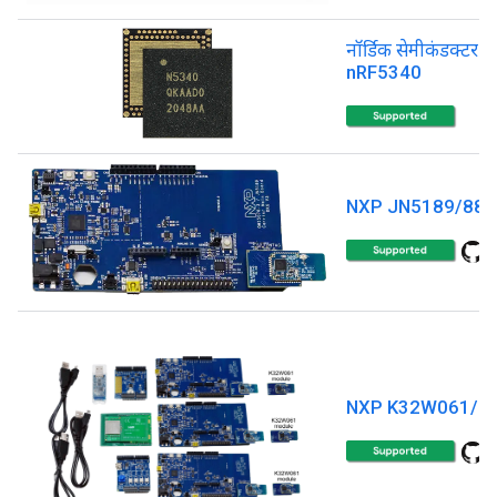
नॉर्डिक सेमीकंडक्टर
nRF5340
NXP JN5189/88
NXP K32W061/4