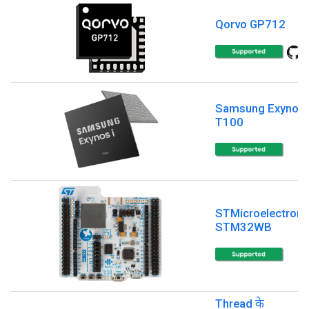
Qorvo GP712
Samsung Exynos 
T100
STMicroelectroni
STM32WB
Thread के