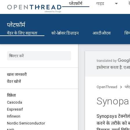
प्‍लेटफ़ॉर्म
गाइड
र
प्‍लेटफ़ॉर्म
वेंडर के लिए सहायता
को-प्रोसेसर डिज़ाइन
आरटीओएस
सिम
इस्तेमाल करता है. एआई 
खास जानकारी
वेंडर खोजें
OpenThread
प्‍ले
विक्रेता
Synopa
Cascoda
Espressif
Synopsys टेक्नोल
Infineon
करने के तरीके को ब
Nordic Semiconductor