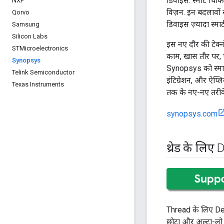
डिवाइस. स्मार्ट चिकि
NXP
विज़न. इन बदलावों से
Qorvo
डिवाइस ज़्यादा स्मार
Samsung
Silicon Labs
इस नए दौर की टेक्नो
STMicroelectronics
काम, खास तौर पर, ऐस
Synopsys
Synopsys को स्मार
Telink Semiconductor
इंटिग्रेशन, और ऐप्ल
Texas Instruments
तक के नए-नए तरीके
synopsys.com
थ्रेड के लिए
Thread के लिए Des
छोटा और अल्ट्रा-