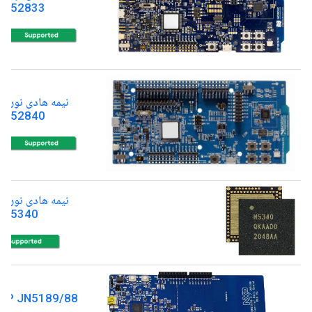
RF52833
نیمه هادی نوردی
RF52840
نیمه هادی نوردی
RF5340
XP JN5189/88