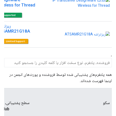
ireless for Thread
ریزتراش
TSAMR21G18A
،
همه پلتفرم‌های پشتیبانی شده توسط فروشنده و پورت‌های انجمن در
اینجا فهرست شده‌اند.
ن
سکو
سطح پشتیبانی، مثا
itHub