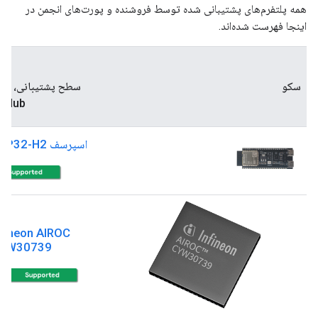
همه پلتفرم‌های پشتیبانی شده توسط فروشنده و پورت‌های انجمن در
اینجا فهرست شده‌اند.
ن
سکو
سطح پشتیبانی، مثا
itHub
اسپرسف ESP32-H2
nfineon AIROC
YW30739