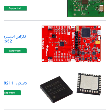
تگزاس اینسترومنت
C2652
کاسکودا CA-8211