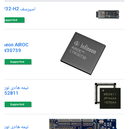
اسپرسف ESP32-H2
nfineon AIROC
YW30739
نیمه هادی نوردی
RF52811
نیمه هادی نوردی