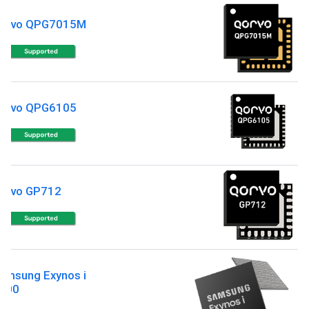
orvo QPG7015M
orvo QPG6105
orvo GP712
amsung Exynos i
100