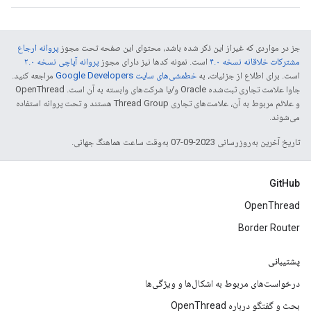
جز در مواردی که غیراز این ذکر شده باشد، محتوای این صفحه تحت مجوز
پروانه ارجاع
مشترکات خلاقانه نسخه ۴.۰
است. نمونه کدها نیز دارای مجوز
پروانه آپاچی نسخه ۲.۰
است. برای اطلاع از جزئیات، به
خطمشی‌های سایت Google Developers‏
مراجعه کنید.
جاوا علامت تجاری ثبت‌شده Oracle و/یا شرکت‌های وابسته به آن است. ‫OpenThread
و علائم مربوط به آن، علامت‌های تجاری Thread Group هستند و تحت پروانه استفاده
می‌شوند.
تاریخ آخرین به‌روزرسانی 2023-09-07 به‌وقت ساعت هماهنگ جهانی.
GitHub
OpenThread
Border Router
پشتیبانی
درخواست‌های مربوط به اشکال‌ها و ویژگی‌ها
بحث و گفتگو درباره OpenThread