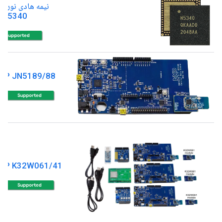
نیمه هادی نوردی
RF5340
XP JN5189/88
XP K32W061/41