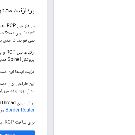
پردازنده مشترک 
نمی‌خوابد، تا حدی برای
ارتباط بین RCP و پردازنده میزبان توسط
پروتکل Spinel مدیریت می شود.
مزیت اینجا این است که OpenThread می تواند از منابع پردازنده قدرتمند
این طراحی برای دست
مثال، پردازنده میزب
روتر مرزی OpenThread از طراحی RCP پشتیبانی می کند. برای اطلاعات بیشتر، به
Border Router
مرا
برای ساخت RCP، به Codelabs زیر مراجعه کنید: