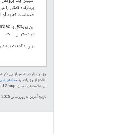
اسپینل یک پروتکل م
شده است که به آن اجازه م
این پروتکل با OpenThread در
در دسترس است.
برای اطلاعات بیشتر،
جز در مواردی که غیراز این ذکر
اطلاع از جزئیات، به
خطمشی‌های سایت elopers
آن، علامت‌های تجاری Thread Group هستند و تحت پروانه استفاده می‌شوند.
تاریخ آخرین به‌روزرسانی 2025-08-22 به‌وقت ساعت هماهنگ جهانی.
GitHub
OpenThread