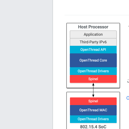
ترل
ن
O