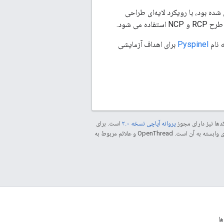
د. Spinel که در ابتدا برای پشتیبانی از NCPهای مبتنی بر Thread طراحی شده بود، با رویکرد لایه‌ای طراحی
ی شود.
Pyspinel
برای اهداف آزمایشی
دها نیز دارای مجوز
پروانه آپاچی نسخه ۲.۰
است. برای
مراجعه کنید. جاوا علامت تجاری ثبت‌شده Oracle و/یا شرکت‌های وابسته به آن است. ‫OpenThread و علائم مربوط به
ا