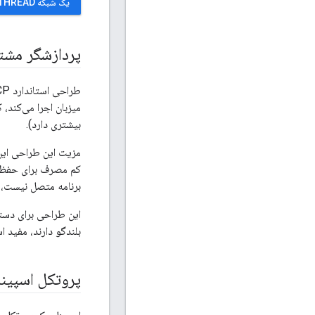
یک شبکه THREAD با NRF52840
پردازشگر مشترک
بیشتری دارد).
برنامه متصل نیست، توسعه
بلندگو دارند، مفید ا
پروتکل اسپین