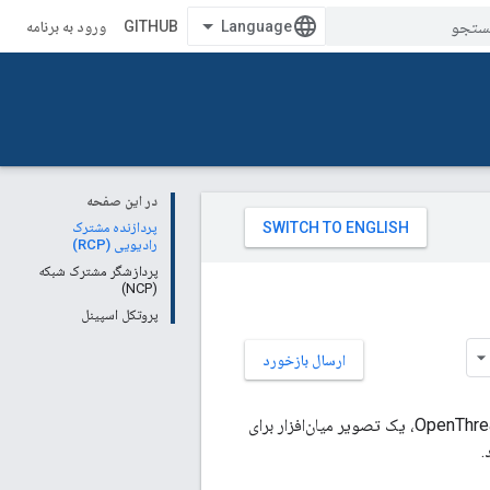
GITHUB
ورود به برنامه
در این صفحه
پردازنده مشترک
رادیویی (RCP)
پردازشگر مشترک شبکه
(NCP)
پروتکل اسپینل
ارسال بازخورد
طرح های Co-Processor توسط OpenThread پشتیبانی می شوند. هنگام ساختن نمونه‌های OpenThread، یک تصویر میان‌افزار برای
.