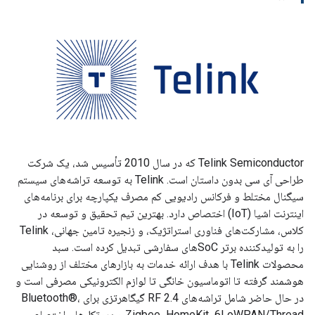
Telink Semiconductor که در سال 2010 تأسیس شد، یک شرکت
طراحی آی سی بدون داستان است. Telink به توسعه تراشه‌های سیستم
سیگنال مختلط و فرکانس رادیویی کم مصرف یکپارچه برای برنامه‌های
اینترنت اشیا (IoT) اختصاص دارد. بهترین تیم تحقیق و توسعه در
کلاس، مشارکت‌های فناوری استراتژیک، و زنجیره تامین جهانی، Telink
را به تولیدکننده برتر SoCهای سفارشی تبدیل کرده است. سبد
محصولات Telink با هدف ارائه خدمات به بازارهای مختلف از روشنایی
هوشمند گرفته تا اتوماسیون خانگی تا لوازم الکترونیکی مصرفی است و
در حال حاضر شامل تراشه‌های RF 2.4 گیگاهرتزی برای Bluetooth®،
Zigbee، HomeKit، 6LoWPAN/Thread و پروتکل‌های اختصاصی