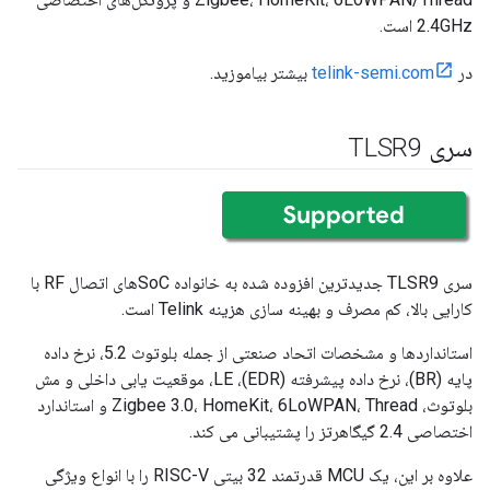
2.4GHz است.
در
telink-semi.com
بیشتر بیاموزید.
سری TLSR9
سری TLSR9 جدیدترین افزوده شده به خانواده SoCهای اتصال RF با
کارایی بالا، کم مصرف و بهینه سازی هزینه Telink است.
استانداردها و مشخصات اتحاد صنعتی از جمله بلوتوث 5.2، نرخ داده
پایه (BR)، نرخ داده پیشرفته (EDR)، LE، موقعیت یابی داخلی و مش
بلوتوث، Zigbee 3.0، HomeKit، 6LoWPAN، Thread و استاندارد
اختصاصی 2.4 گیگاهرتز را پشتیبانی می کند.
علاوه بر این، یک MCU قدرتمند 32 بیتی RISC-V را با انواع ویژگی