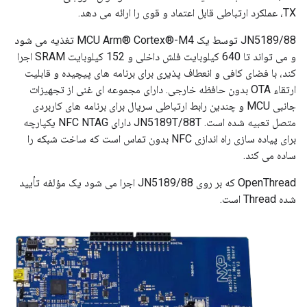
TX، عملکرد ارتباطی قابل اعتماد و قوی را ارائه می دهد.
JN5189/88 توسط یک MCU Arm® Cortex®-M4 تغذیه می شود
و می تواند تا 640 کیلوبایت فلش داخلی و 152 کیلوبایت SRAM اجرا
کند، با فضای کافی و انعطاف پذیری برای برنامه های پیچیده و قابلیت
ارتقاء OTA بدون حافظه خارجی. دارای مجموعه ای غنی از تجهیزات
جانبی MCU و چندین رابط ارتباطی سریال برای برنامه های کاربردی
متصل تعبیه شده است. JN5189T/88T دارای NFC NTAG یکپارچه
برای پیاده سازی راه اندازی NFC بدون تماس است که ساخت شبکه را
ساده می کند.
OpenThread که بر روی JN5189/88 اجرا می شود یک مؤلفه تأیید
شده Thread است.