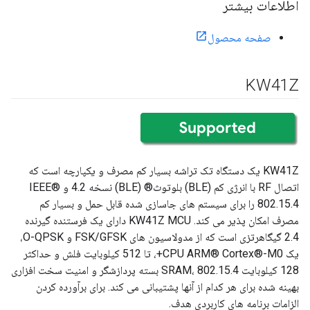
اطلاعات بیشتر
صفحه محصول
KW41Z
KW41Z یک دستگاه تک تراشه بسیار کم مصرف و یکپارچه است که
اتصال RF با انرژی کم (BLE) بلوتوث® (BLE) نسخه 4.2 و IEEE®
802.15.4 را برای سیستم های جاسازی شده قابل حمل و بسیار کم
مصرف امکان پذیر می کند. KW41Z MCU دارای یک فرستنده گیرنده
2.4 گیگاهرتزی است که از مدولاسیون های FSK/GFSK و O-QPSK،
یک CPU ARM® Cortex®-M0+، تا 512 کیلوبایت فلش و حداکثر
128 کیلوبایت SRAM، 802.15.4 بسته پردازشگر و امنیت سخت افزاری
بهینه شده برای هر کدام از آنها پشتیبانی می کند. برای برآورده کردن
الزامات برنامه های کاربردی هدف.