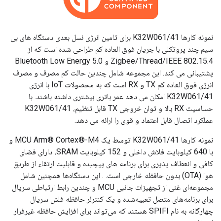
نمونه کارها K32W061/41 برای تامین انرژی نسل بعدی دستگاه های بی
سیم چند پروتکلی با جریان فوق العاده کم طراحی شده است که از
Zigbee/Thread/IEEE 802.15.4 و Bluetooth Low Energy 5.0
پشتیبانی می کند. این مجموعه شامل چندین حالت کم مصرف و مصرف
انرژی فوق العاده کم TX و RX است که به محصولات IoT با انرژی
K32W061/41 امکان می دهد عمر باتری بیشتری داشته باشند. با
حساسیت RX بالا و توان خروجی TX قابل تنظیم، K32W061/41
عملکرد اتصال قابل اعتماد و قوی را ارائه می دهد.
نمونه کارها K32W061/41 توسط یک MCU Arm® Cortex®-M4 و
با 640 کیلوبایت فلاش داخلی و 152 کیلوبایت SRAM، دارای فضای
کافی و انعطاف پذیری برای برنامه های پیچیده و قابلیت ارتقاء از طریق
هوا (OTA) بدون حافظه خارجی است. . این دستگاه‌ها همچنین شامل
مجموعه‌ای غنی از تجهیزات جانبی MCU و چندین رابط ارتباطی سریال
برای برنامه‌های متصل تعبیه‌شده و یک کنترلر حافظه فلش سریال
چهارگانه به نام SPIFI هستند که می‌تواند برای افزایش حافظه غیرفرار