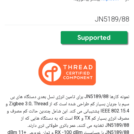
JN5189
/
88
نمونه کارها JN5189/88 برای تامین انرژی نسل بعدی دستگاه های بی
سیم با جریان بسیار کم طراحی شده است که از Zigbee 3.0، Thread و
IEEE 802.15.4 پشتیبانی می کند. این شامل چندین حالت کم مصرف و
مصرف انرژی بسیار کم TX و RX است که به دستگاه هایی که از
JN5189/88 تغذیه می کنند، عمر باتری طولانی تری دارند.
JN5189/88 با حساسیت RX -100 dBm و توان خروجی +11 dBm