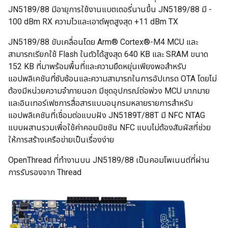
JN5189/88 มีอายุการใช้งานแบตเตอรี่นานขึ้น JN5189/88 มี -
100 dBm RX ความไวและเอาต์พุตสูงสุด +11 dBm TX
JN5189/88 ขับเคลื่อนโดย Arm® Cortex®-M4 MCU และ
สามารถเรียกใช้ Flash ในตัวได้สูงสุด 640 KB และ SRAM ขนาด
152 KB ที่มาพร้อมพื้นที่และความยืดหยุ่นเพียงพอสําหรับ
แอปพลิเคชันที่ซับซ้อนและความสามารถในการอัปเกรด OTA โดยไม่
ต้องมีหน่วยความจําภายนอก มีชุดอุปกรณ์ต่อพ่วง MCU มากมาย
และอินเทอร์เฟซการสื่อสารแบบอนุกรมหลายรายการสําหรับ
แอปพลิเคชันที่เชื่อมต่อแบบฝัง JN5189T/88T มี NFC NTAG
แบบผสานรวมเพื่อใช้ค่าคอมมิชชัน NFC แบบไม่ต้องสัมผัสที่ช่วย
ให้การสร้างเครือข่ายเป็นเรื่องง่าย
OpenThread ที่ทํางานบน JN5189/88 เป็นคอมโพเนนต์ที่ผ่าน
การรับรองจาก Thread