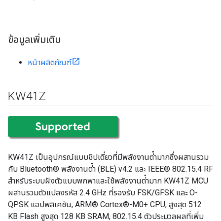
ข้อมูลเพิ่มเติม
หน้าผลิตภัณฑ์
KW41Z
KW41Z เป็นอุปกรณ์แบบชิปเดี่ยวที่มีพลังงานต่ํามากซึ่งผสานรวม
กับ Bluetooth® พลังงานต่ํา (BLE) v4.2 และ IEEE® 802.15.4 RF
สําหรับระบบฝังตัวแบบพกพาและใช้พลังงานต่ํามาก KW41Z MCU
ผสานรวมตัวแปลงรหัส 2.4 GHz ที่รองรับ FSK/GFSK และ O-
QPSK แอปพลิเคชัน, ARM® Cortex®-M0+ CPU, สูงสุด 512
KB Flash สูงสุด 128 KB SRAM, 802.15.4 ตัวประมวลผลที่เพิ่ม