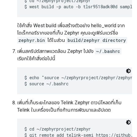
$ cd ~/zephyrproject/zephyr

ใช้คำสั่ง West build เพื่อสร้างตัวอย่าง hello_world จาก
ไดเร็กทอรีรากของที่เก็บ Zephyr คุณจะดูเฟิร์มแวร์ชื่อ
zephyr.bin
ได้ในส่วน
build/zephyr directory
เพิ่มสคริปต์สภาพแวดล้อม Zephyr ไปยัง
~/.bashrc
เรียกใช้คำสั่งต่อไปนี้
$ echo "source ~/zephyrproject/zephyr/zephyr-e
เพิ่มที่เก็บระยะไกลของ Telink Zephyr ดาวน์โหลดที่เก็บ
Telink ในเครื่องเป็นกิ่งก้านการพัฒนาและอัปเดต
$ cd ~/zephyrproject/zephyr

$ git remote add telink-semi https://github.co