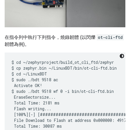
在指令列中執行下列指令，燒錄韌體 (以閃爍
ot-cli-ftd
韌體為例)。
$ cd ~/zephyrproject/build_ot_cli_ftd/zephyr

$ cp zephyr.bin ~/LinuxBDT/bin/ot-cli-ftd.bin

$ cd ~/LinuxBDT

$ sudo ./bdt 9518 ac

 Activate OK!

$ sudo ./bdt 9518 wf 0 -i bin/ot-cli-ftd.bin

 EraseSectorsize...

 Total Time: 2181 ms

 Flash writing...

 [100%][-] [##################################
 File Download to Flash at address 0x000000: 491700