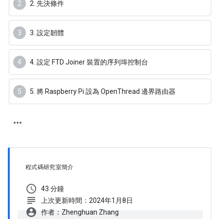
2. 先決條件
3. 設定韌體
4. 設定 FTD Joiner 裝置的序列埠控制台
5. 將 Raspberry Pi 設為 OpenThread 邊界路由器
程式碼研究室簡介
schedule
43 分鐘
subject
上次更新時間：2024年1月8日
account_circle
作者：Zhenghuan Zhang