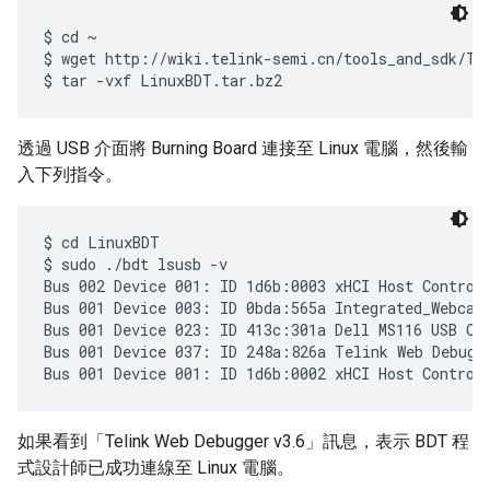
$ cd ~

$ wget http://wiki.telink-semi.cn/tools_and_sdk/Too
透過 USB 介面將 Burning Board 連接至 Linux 電腦，然後輸
入下列指令。
$ cd LinuxBDT

$ sudo ./bdt lsusb -v

Bus 002 Device 001: ID 1d6b:0003 xHCI Host Controll
Bus 001 Device 003: ID 0bda:565a Integrated_Webcam_
Bus 001 Device 023: ID 413c:301a Dell MS116 USB Opt
Bus 001 Device 037: ID 248a:826a Telink Web Debugge
如果看到「Telink Web Debugger v3.6」訊息，表示 BDT 程
式設計師已成功連線至 Linux 電腦。