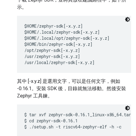
示。
$HOME/zephyr-sdk[-x.y.z]

$HOME/.local/zephyr-sdk[-x.y.z]

$HOME/.local/opt/zephyr-sdk[-x.y.z]

$HOME/bin/zephyr-sdk[-x.y.z]

/opt/zephyr-sdk[-x.y.z]

/usr/zephyr-sdk[-x.y.z]

其中 [-x.y.z] 是選用文字，可以是任何文字，例如
-0.16.1。安裝 SDK 後，目錄就無法移動。然後安裝
Zephyr 工具鍊。
$ tar xvf zephyr-sdk-0.16.1_linux-x86_64.tar.x
$ cd zephyr-sdk-0.16.1
