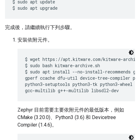
$ sudo apt update

完成後，請繼續執行下列步驟。
安裝依附元件。
$ wget https://apt.kitware.com/kitware-archive
$ sudo bash kitware-archive.sh

$ sudo apt install --no-install-recommends git
gperf ccache dfu-util device-tree-compiler pyt
python3-setuptools python3-tk python3-wheel xz
Zephyr 目前需要主要依附元件的最低版本，例如
CMake (3.20.0)、Python3 (3.6) 和 Devicetree
Compiler (1.4.6)。