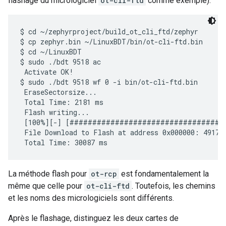
flashage du micrologiciel
ot-cli-ftd
comme exemple).
$ cd ~/zephyrproject/build_ot_cli_ftd/zephyr

$ cp zephyr.bin ~/LinuxBDT/bin/ot-cli-ftd.bin

$ cd ~/LinuxBDT

$ sudo ./bdt 9518 ac

 Activate OK!

$ sudo ./bdt 9518 wf 0 -i bin/ot-cli-ftd.bin

 EraseSectorsize...

 Total Time: 2181 ms

 Flash writing...

 [100%][-] [##################################
 File Download to Flash at address 0x000000: 491700
La méthode flash pour
ot-rcp
est fondamentalement la
même que celle pour
ot-cli-ftd
. Toutefois, les chemins
et les noms des micrologiciels sont différents.
Après le flashage, distinguez les deux cartes de