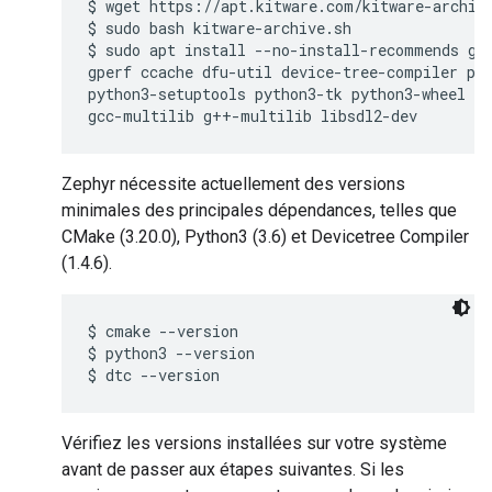
$ wget https://apt.kitware.com/kitware-archive
$ sudo bash kitware-archive.sh

$ sudo apt install --no-install-recommends git
gperf ccache dfu-util device-tree-compiler pyt
python3-setuptools python3-tk python3-wheel xz
Zephyr nécessite actuellement des versions
minimales des principales dépendances, telles que
CMake (3.20.0), Python3 (3.6) et Devicetree Compiler
(1.4.6).
$ cmake --version

$ python3 --version

Vérifiez les versions installées sur votre système
avant de passer aux étapes suivantes. Si les