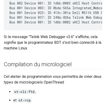
Bus 002 Device 001: ID 1d6b:0003 xHCI Host Controll
Bus 001 Device 003: ID 0bda:565a Integrated_Webcam_
Bus 001 Device 023: ID 413c:301a Dell MS116 USB Opt
Bus 001 Device 037: ID 248a:826a Telink Web Debugge
Si le message "Telink Web Debugger v3.6" s'affiche, cela
signifie que le programmateur BDT s'est bien connecté à la
machine Linux.
Compilation du micrologiciel
Cet atelier de programmation vous permettra de créer deux
types de micrologiciels OpenThread :
ot-cli-ftd
,
et
ot-rcp
.