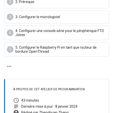
2. Prérequis
3. Configurer le micrologiciel
4. Configurer une console série pour le périphérique FTD
Joiner
5. Configurer le Raspberry Pi en tant que routeur de
bordure OpenThread
À PROPOS DE CET ATELIER DE PROGRAMMATION
schedule
43 minutes
subject
Dernière mise à jour : 8 janvier 2024
account_circle
Rédigé par Zhenghuan Zhang