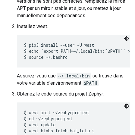
versions ne sont pas correctes, remplacez le miroir
APT par un miroir stable et à jour, ou mettez à jour
manuellement ces dépendances.
Installez west.
$ pip3 install --user -U west

$ echo 'export PATH=~/.local/bin:"$PATH"' >> 
Assurez-vous que
~/.local/bin
se trouve dans
votre variable d'environnement
$PATH
.
Obtenez le code source du projet Zephyr.
$ west init ~/zephyrproject

$ cd ~/zephyrproject

$ west update

$ west blobs fetch hal_telink
