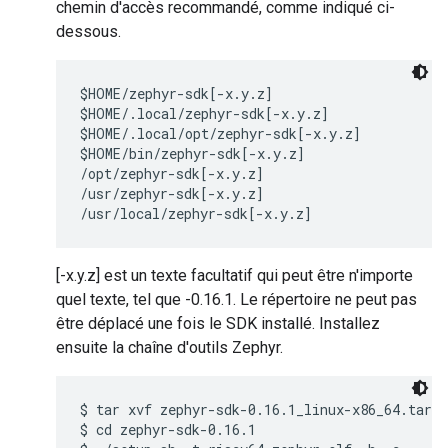
chemin d'accès recommandé, comme indiqué ci-
dessous.
$HOME/zephyr-sdk[-x.y.z]

$HOME/.local/zephyr-sdk[-x.y.z]

$HOME/.local/opt/zephyr-sdk[-x.y.z]

$HOME/bin/zephyr-sdk[-x.y.z]

/opt/zephyr-sdk[-x.y.z]

/usr/zephyr-sdk[-x.y.z]

[-x.y.z] est un texte facultatif qui peut être n'importe
quel texte, tel que -0.16.1. Le répertoire ne peut pas
être déplacé une fois le SDK installé. Installez
ensuite la chaîne d'outils Zephyr.
$ tar xvf zephyr-sdk-0.16.1_linux-x86_64.tar.x
$ cd zephyr-sdk-0.16.1
