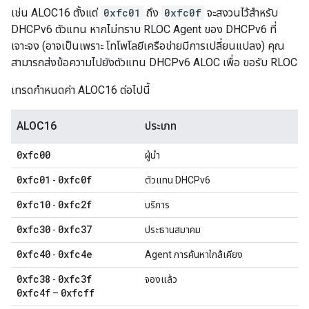
เช่น ALOC16 ตั้งแต่
0xfc01
ถึง
0xfc0f
จะสงวนไว้สำหรับ
DHCPv6 ตัวแทน หากไม่ทราบ RLOC Agent ของ DHCPv6 ที่
เจาะจง (อาจเป็นเพราะ โทโพโลยีเครือข่ายมีการเปลี่ยนแปลง) คุณ
สามารถส่งข้อความไปยังตัวแทน DHCPv6 ALOC เพื่อ ขอรับ RLOC
เทรดกำหนดค่า ALOC16 ต่อไปนี้
ALOC16
ประเภท
0xfc00
ผู้นำ
0xfc01
0xfc0f
-
ตัวแทน DHCPv6
0xfc10
0xfc2f
-
บริการ
0xfc30
0xfc37
-
ประธานสมาคม
0xfc40
0xfc4e
-
Agent การค้นหาใกล้เคียง
0xfc38
0xfc3f
-
จองแล้ว
0xfc4f
0xfcff
–