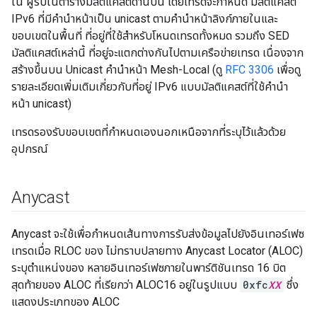
ใน ผู้รับในตารางมัลติแคสต์ด้านบน โดยเทรดจะกำหนด มัลติแคสต์
IPv6 ที่มีคำนำหน้าเป็น unicast ตามคำนำหน้าลิงก์ภายในและ
ขอบเขตในพื้นที่ ที่อยู่ที่ใช้สำหรับโหนดเทรดทั้งหมด รวมถึง SED
มัลติแคสต์เหล่านี้ ที่อยู่จะแตกต่างกันไปตามเครือข่ายเทรด เนื่องจาก
สร้างขึ้นบน Unicast คำนำหน้า Mesh-Local (ดู
RFC 3306
เพื่อดู
รายละเอียดเพิ่มเติมเกี่ยวกับที่อยู่ IPv6 แบบมัลติแคสต์ที่ใช้คำนำ
หน้า unicast)
เทรดรองรับขอบเขตที่กำหนดเองนอกเหนือจากที่ระบุไว้แล้วด้วย
อุปกรณ์
Anycast
Anycast จะใช้เพื่อกำหนดเส้นทางการรับส่งข้อมูลไปยังอินเทอร์เฟซ
เทรดเมื่อ RLOC ของ ไม่ทราบปลายทาง Anycast Locator (ALOC)
ระบุตำแหน่งของ หลายอินเทอร์เฟซภายในพาร์ติชันเทรด 16 บิต
สุดท้ายของ ALOC ที่เรียกว่า ALOC16 อยู่ในรูปแบบ
0xfc
XX
ซึ่ง
แสดงประเภทของ ALOC