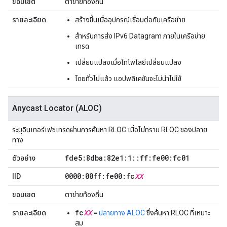
ขอบเขต
ตาข่ายท้องถิ่น
รายละเอียด
สร้างขึ้นเมื่ออุปกรณ์เชื่อมต่อกับเครือข่าย
สำหรับการส่ง IPv6 Datagram ภายในเครือข่าย
เทรด
เปลี่ยนแปลงเมื่อโทโพโลยีเปลี่ยนแปลง
โดยทั่วไปแล้ว แอปพลิเคชันจะไม่นำไปใช้
Anycast Locator (ALOC)
ระบุอินเทอร์เฟซเทรดผ่านการค้นหา RLOC เมื่อไม่ทราบ RLOC ของปลาย
ทาง
fde5:8dba:82e1:1
::
ff:fe00:fc01
ตัวอย่าง
0000:00ff:fe00:fc
XX
IID
ขอบเขต
ตาข่ายท้องถิ่น
fc
XX
รายละเอียด
=
ปลายทาง ALOC
ซึ่งค้นหา RLOC ที่เหมาะ
สม