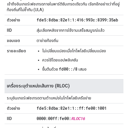
เข้าถึงอินเทอร์เฟซเทรดภายในพาร์ติชันเทรดเดียวกัน เรียกอีกอย่างว่าที่อยู่
ท้องถิ่นที่ไม่ซ้ำกัน (ULA)
fde5:8dba:82e1:1:416:993c:8399:35ab
ตัวอย่าง
IID
สุ่มเลือกหลังจากการใช้งานเสร็จสมบูรณ์แล้ว
ขอบเขต
ตาข่ายท้องถิ่น
รายละเอียด
ไม่เปลี่ยนแปลงเมื่อโทโพโลยีเปลี่ยนแปลง
ควรใช้โดยแอปพลิเคชัน
fd00::/8
ขึ้นต้นด้วย
เสมอ
เครื่องระบุตำแหน่งเส้นทาง (RLOC)
ระบุอินเทอร์เฟซเทรดตามตำแหน่งในโทโพโลยีเครือข่าย
fde5:8dba:82e1:1
::
ff:fe00:1001
ตัวอย่าง
0000:00ff:fe00:
RLOC16
IID