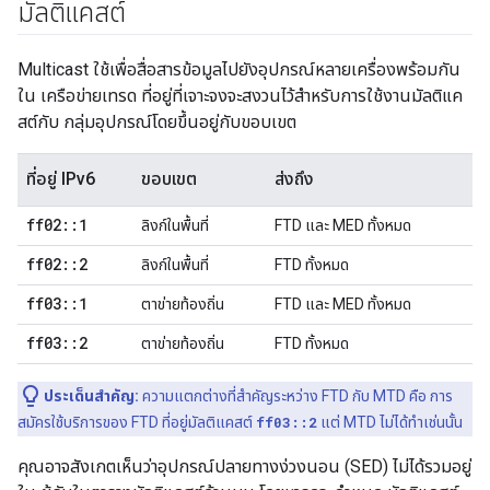
มัลติแคสต์
Multicast ใช้เพื่อสื่อสารข้อมูลไปยังอุปกรณ์หลายเครื่องพร้อมกัน
ใน เครือข่ายเทรด ที่อยู่ที่เจาะจงจะสงวนไว้สำหรับการใช้งานมัลติแค
สต์กับ กลุ่มอุปกรณ์โดยขึ้นอยู่กับขอบเขต
ที่อยู่ IPv6
ขอบเขต
ส่งถึง
ff02
::
1
ลิงก์ในพื้นที่
FTD และ MED ทั้งหมด
ff02
::
2
ลิงก์ในพื้นที่
FTD ทั้งหมด
ff03
::
1
ตาข่ายท้องถิ่น
FTD และ MED ทั้งหมด
ff03
::
2
ตาข่ายท้องถิ่น
FTD ทั้งหมด
ประเด็นสำคัญ:
ความแตกต่างที่สำคัญระหว่าง FTD กับ MTD คือ การ
สมัครใช้บริการของ FTD ที่อยู่มัลติแคสต์
ff03::2
แต่ MTD ไม่ได้ทำเช่นนั้น
คุณอาจสังเกตเห็นว่าอุปกรณ์ปลายทางง่วงนอน (SED) ไม่ได้รวมอยู่