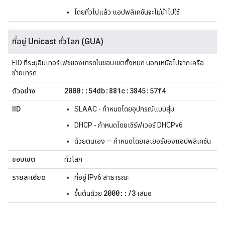
โดยทั่วไปแล้ว แอปพลิเคชันจะไม่นำไปใช้
ที่อยู่ Unicast ทั่วโลก (GUA)
EID ที่ระบุอินเทอร์เฟซของเทรดในขอบเขตทั้งหมด นอกเหนือไปจากเครือ
ข่ายเทรด
2000
::
54db:881c:3845:57f4
ตัวอย่าง
IID
SLAAC - กำหนดโดยอุปกรณ์แบบสุ่ม
DHCP - กำหนดโดยเซิร์ฟเวอร์ DHCPv6
ด้วยตนเอง — กำหนดโดยเลเยอร์ของแอปพลิเคชัน
ขอบเขต
ทั่วโลก
รายละเอียด
ที่อยู่ IPv6 สาธารณะ
2000::/3
ขึ้นต้นด้วย
เสมอ