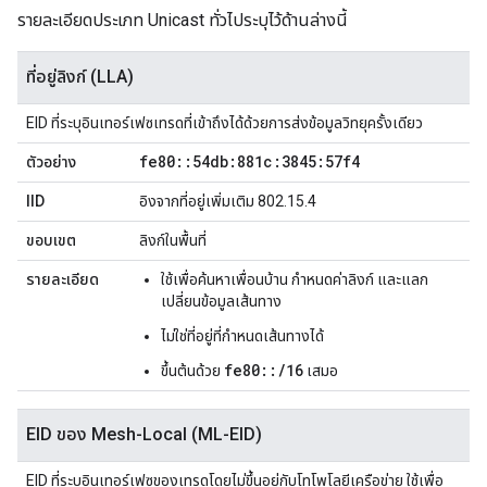
รายละเอียดประเภท Unicast ทั่วไประบุไว้ด้านล่างนี้
ที่อยู่ลิงก์ (LLA)
EID ที่ระบุอินเทอร์เฟซเทรดที่เข้าถึงได้ด้วยการส่งข้อมูลวิทยุครั้งเดียว
fe80
::
54db:881c:3845:57f4
ตัวอย่าง
IID
อิงจากที่อยู่เพิ่มเติม 802.15.4
ขอบเขต
ลิงก์ในพื้นที่
รายละเอียด
ใช้เพื่อค้นหาเพื่อนบ้าน กำหนดค่าลิงก์ และแลก
เปลี่ยนข้อมูลเส้นทาง
ไม่ใช่ที่อยู่ที่กำหนดเส้นทางได้
fe80::/16
ขึ้นต้นด้วย
เสมอ
EID ของ Mesh-Local (ML-EID)
EID ที่ระบุอินเทอร์เฟซของเทรดโดยไม่ขึ้นอยู่กับโทโพโลยีเครือข่าย ใช้เพื่อ