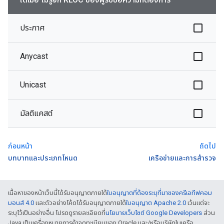
ประกาศ
Anycast
Unicast
มัลติแคสต์
ก่อนหน้า
ถัดไป
บทบาทและประเภทโหนด
เครือข่ายและการสํารวจ
เนื้อหาของหน้าเว็บนี้ได้รับอนุญาตภายใต้
ใบอนุญาตที่ต้องระบุที่มาของครีเอทีฟคอม
มอนส์ 4.0
และตัวอย่างโค้ดได้รับอนุญาตภายใต้
ใบอนุญาต Apache 2.0
เว้นแต่จะ
ระบุไว้เป็นอย่างอื่น โปรดดูรายละเอียดที่
นโยบายเว็บไซต์ Google Developers
ส่วน
Java เป็นเครื่องหมายการค้าจดทะเบียนของ Oracle และ/หรือบริษัทในเครือ