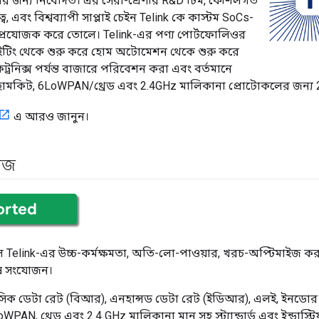
ের জন্য নিবেদিত। এর সেরা-শ্রেণীর R&D টিম, কৌশলগত
ত্ব, এবং বিশ্বব্যাপী সাপ্লাই চেইন Telink কে কাস্টম SoCs-
 প্রযোজক করে তোলে। Telink-এর পণ্য পোর্টফোলিওর
ট লাইটিং থেকে শুরু করে হোম অটোমেশন থেকে শুরু করে
রনিক্স পর্যন্ত বাজারে পরিবেশন করা এবং বর্তমানে
, হোমকিট, 6LoWPAN/থ্রেড এবং 2.4GHz মালিকানা প্রোটোকলের জন্য 2.
এ আরও জানুন।
িজ
Telink-এর উচ্চ-কর্মক্ষমতা, অতি-লো-পাওয়ার, খরচ-অপ্টিমাইজ কর
েষ সংযোজন।
, বেসিক ডেটা রেট (বিআর), এনহান্সড ডেটা রেট (ইডিআর), এলই, ইনডোর 
PAN, থ্রেড এবং 2.4 GHz মালিকানা মান সহ স্ট্যান্ডার্ড এবং ইন্ডাস্ট্র