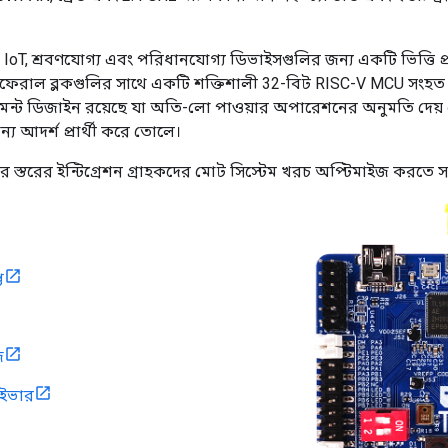
নত IoT, শ্রবণযোগ্য এবং পরিধানযোগ্য ডিভাইসগুলির জন্য একটি ভিত্তি প
েরিফেরাল ব্লকগুলির সাথে একটি শক্তিশালী 32-বিট RISC-V MCU সংহত
মেন্ট ডিজাইন রয়েছে যা অতি-লো পাওয়ার অপারেশনের অনুমতি দেয
্য আদর্শ প্রার্থী করে তোলে।
 স্তরের ইন্টিগ্রেশন গ্রাহকদের মোট সিস্টেম খরচ অপ্টিমাইজ করতে স
ত
জ
াইভার