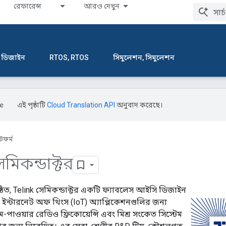
রেফারেন্স
আরও দেখুন
র ডিজাইন
RTOS, RTOS
সিমুলেশন, সিমুলেশন
এই পৃষ্ঠাটি
Cloud Translation API
অনুবাদ করেছে।
যাটফর্ম
েমিকন্ডাক্টর
্ঠিত, Telink সেমিকন্ডাক্টর একটি ফ্যাবলেস আইসি ডিজাইন
 ইন্টারনেট অফ থিংস (IoT) অ্যাপ্লিকেশনগুলির জন্য
কম-পাওয়ার রেডিও ফ্রিকোয়েন্সি এবং মিশ্র সংকেত সিস্টেম