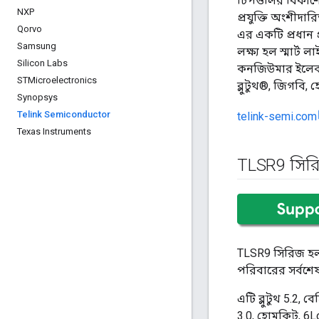
চিপগুলির বিকাশ
NXP
প্রযুক্তি অংশীদারি
Qorvo
এর একটি প্রধান
Samsung
লক্ষ্য হল স্মার্
Silicon Labs
কনজিউমার ইলেকট্
STMicroelectronics
ব্লুটুথ®, জিগবি
Synopsys
Telink Semiconductor
telink-semi.com
Texas Instruments
TLSR9 সির
TLSR9 সিরিজ হল 
পরিবারের সর্বশ
এটি ব্লুটুথ 5.2
3.0, হোমকিট, 6LoW