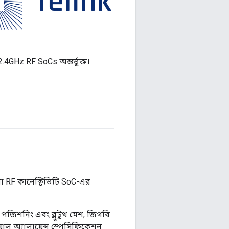
4GHz RF SoCs অন্তর্ভুক্ত।
া RF কানেক্টিভিটি SoC-এর
পজিশনিং এবং ব্লুটুথ মেশ, জিগবি
িয়াল অ্যালায়েন্স স্পেসিফিকেশন