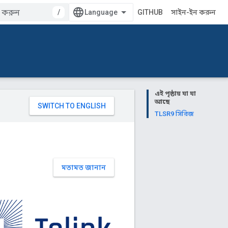
/
GITHUB
সাইন-ইন করুন
এই পৃষ্ঠায় যা যা
আছে
TLSR9 সিরিজ
মতামত জানান