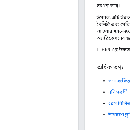
সমর্থন করে।
উপরন্তু, এটি উন্
বৈশিষ্ট্য এবং প
পাওয়ার ম্যানেজ
অ্যাপ্লিকেশনের জন
TLSR9 এর উচ্চতর
অধিক তথ্য
পণ্য সংক্ষিপ্
নথিপত্র
প্রেস রিলি
উদাহরণ ড্র