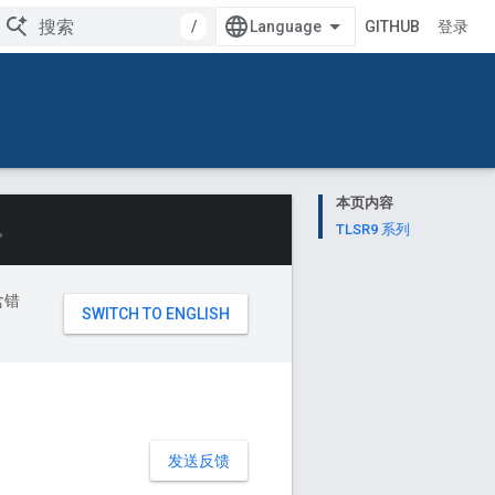
/
GITHUB
登录
本页内容
。
TLSR9 系列
含错
发送反馈