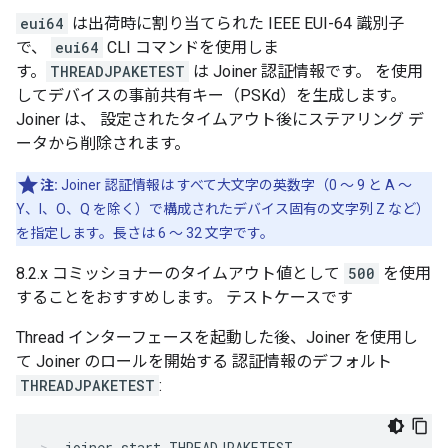
eui64
は出荷時に割り当てられた IEEE EUI-64 識別子
で、
eui64
CLI コマンドを使用しま
す。
THREADJPAKETEST
は Joiner 認証情報です。 を使用
してデバイスの事前共有キー（PSKd）を生成します。
Joiner は、 設定されたタイムアウト後にステアリング デ
ータから削除されます。
注:
Joiner 認証情報は すべて大文字の英数字（0 ～ 9 と A ～
Y、I、O、Q を除く）で構成されたデバイス固有の文字列 Z など）
を指定します。長さは 6 ～ 32 文字です。
8.2.x コミッショナーのタイムアウト値として
500
を使用
することをおすすめします。 テストケースです
Thread インターフェースを起動した後、Joiner を使用し
て Joiner のロールを開始する 認証情報のデフォルト
THREADJPAKETEST
:
joiner start THREADJPAKETEST