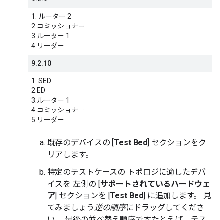
1. ルーター 2
2.コミッショナー
3.ルーター 1
4.リーダー
9.2.10
1. SED
2.ED
3.ルーター 1
4.コミッショナー
5.リーダー
既存のデバイスの [
Test Bed
] セクションをク
リアします。
特定のテストケースの トポロジに適したデバ
イスを 左側の [
サポートされているハードウェ
ア
] セクションを [
Test Bed
] に追加します。 見
てみましょう
逆の順序
にドラッグしてくださ
い。 最後の並べ替え順序ですたとえば、テス