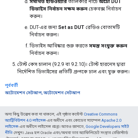
সমর্থিত হার্ডওয়্যার
তালিকার নীচে
অটো DUT
ডিভাইস নির্বাচন সক্ষম করুন
চেকবক্স নির্বাচন
করুন।
DUT-এর জন্য
Set as DUT
রেডিও বোতামটি
নির্বাচন করুন।
ডিভাইস আবিষ্কার শুরু করতে
সমস্ত সংযুক্ত করুন
নির্বাচন করুন।
টেস্ট কেস চালান (9.2.9 বা 9.2.10)। টেস্ট হারনেস দ্বারা
নির্দেশিত ডিভাইসের প্রতিটি গ্রুপকে ঢাল এবং মুক্ত করুন।
পূর্ববর্তী
অটোমেশন সেটআপ, অটোমেশন সেটআপ
অন্য কিছু উল্লেখ করা না থাকলে, এই পৃষ্ঠার কন্টেন্ট
Creative Commons
অ্যাট্রিবিউশন 4.0 লাইসেন্স
-এর অধীনে এবং কোডের স্যাম্পেল
Apache 2.0
লাইসেন্স
-এর অধীনে লাইসেন্স প্রাপ্ত। আরও জানতে,
Google Developers সাইট
নীতি
দেখুন। Java হল Oracle এবং/অথবা তার অ্যাফিলিয়েট সংস্থার রেজিস্টার্ড