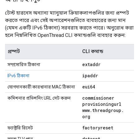
টেস্ট হারনেস অন্যান্য ম্যানুয়াল ক্রিয়াকলাপগুলির জন্য প্রম্পট
করতে পারে এবং সেই অপারেশনগুলিতে ব্যবহারের জন্য মান
(যেমন একটি IPv6 ঠিকানা) সরবরাহ করতে পারে। অনুরোধ করা
হলে নিম্নলিখিত OpenThread CLI কমান্ডগুলি ব্যবহার করুন:
প্রম্পট
CLI কমান্ড
extaddr
সম্প্রসারিত ঠিকানা
ipaddr
IPv6 ঠিকানা
eui64
যোগদানকারী কারখানার MAC ঠিকানা
commissioner
কমিশনার প্রভিশনিং URL সেট করুন
provisioningurl
www
.
threadgroup
.
org
factoryreset
ফ্যাক্টরি রিসেট
dataset
সমস্ত TLV পান