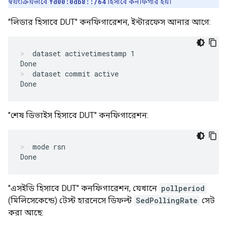
স্বয়ংক্রিয়ভাবে
fd00:0db8::/64
হিসাবে কনফিগার হয়।
"লিডার হিসাবে DUT" কনফিগারেশন, ইন্টারফেস আনার আগে:
dataset activetimestamp 1

Done
dataset commit active

Done
"শেষ ডিভাইস হিসাবে DUT" কনফিগারেশন:
mode rsn

Done
"এসইডি হিসাবে DUT" কনফিগারেশন, যেখানে
pollperiod
(মিলিসেকেন্ডে) টেস্ট হারনেসে ডিফল্ট
SedPollingRate
সেট
করা আছে: