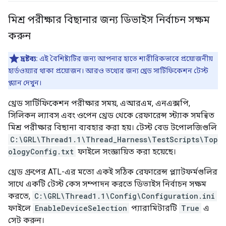
মিশ্র পরীক্ষার বিছানার জন্য ডিভাইস নির্বাচন সক্ষম
করুন
দ্রষ্টব্য:
এই বৈশিষ্ট্যটির জন্য আপনার হাতে শারীরিকভাবে প্রয়োজনীয়
হার্ডওয়্যার থাকা প্রয়োজন। আরও তথ্যের জন্য থ্রেড সার্টিফিকেশন টেস্ট
প্ল্যান দেখুন।
থ্রেড সার্টিফিকেশন পরীক্ষার সময়, এআরএম, এনএক্সপি,
সিলিকন ল্যাবস এবং ওপেন থ্রেড থেকে রেফারেন্স স্ট্যাক সমন্বিত
মিশ্র পরীক্ষার বিছানা ব্যবহার করা হয়। টেস্ট বেড টপোলজিগুলি
C:\GRL\Thread1.1\Thread_Harness\TestScripts\Top
ologyConfig.txt
ফাইলে সংজ্ঞায়িত করা হয়েছে।
থ্রেড গ্রুপের ATL-এর মতো একই সঠিক রেফারেন্স প্ল্যাটফর্মগুলির
সাথে একটি টেস্ট কেস সম্পাদন করতে ডিভাইস নির্বাচন সক্ষম
করতে,
C:\GRL\Thread1.1\Config\Configuration.ini
ফাইলে
EnableDeviceSelection
প্যারামিটারটি
True
এ
সেট করুন।