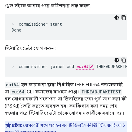
থ্রেড স্ট্যাক আনার পরে কমিশনার শুরু করুন:
commissioner start

Done
স্টিয়ারিং ডেটা যোগ করুন:
commissioner joiner add 
eui64
 THREADJPAKETES
eui64
হল কারখানা দ্বারা নির্ধারিত IEEE EUI-64 শনাক্তকারী,
যা
eui64
CLI কমান্ডের মাধ্যমে প্রাপ্ত।
THREADJPAKETEST
হল যোগদানকারী শংসাপত্র, যা ডিভাইসের জন্য পূর্ব-ভাগ করা কী
(PSKd) তৈরি করতে ব্যবহৃত হয়। কনফিগার করা সময় শেষ
হওয়ার পরে স্টিয়ারিং ডেটা থেকে যোগদানকারীকে সরানো হয়।
দ্রষ্টব্য:
যোগকারী শংসাপত্র হল একটি ডিভাইস-নির্দিষ্ট স্ট্রিং যার দৈর্ঘ্য 6