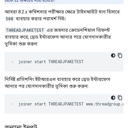
থেকে 32 অক্ষরের মধ্যে রয়েছে।
আমরা 8.2.x কমিশনার পরীক্ষার ক্ষেত্রে টাইমআউট মান হিসাবে
500
ব্যবহার করার পরামর্শ দিই।
THREADJPAKETEST
এর জয়নার ক্রেডেনশিয়াল ডিফল্ট
ব্যবহার করে, থ্রেড ইন্টারফেস আনার পরে যোগদানকারীর
ভূমিকা শুরু করুন:
joiner start THREADJPAKETEST
নির্দিষ্ট প্রভিশনিং ইউআরএল ব্যবহার করে থ্রেড ইন্টারফেস
আনার পর যোগদানকারীর ভূমিকা শুরু করুন:
joiner start THREADJPAKETEST www.threadgroup.or
অন্যান্য ইনপুট