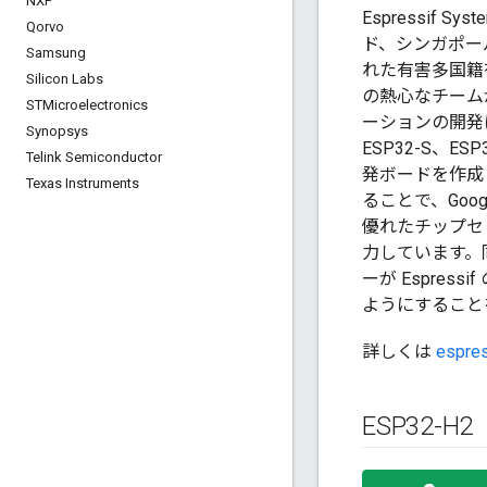
NXP
Espressif 
Qorvo
ド、シンガポー
Samsung
れた有害多国籍
Silicon Labs
の熱心なチーム
STMicroelectronics
ーションの開発に
Synopsys
ESP32-S、E
Telink Semiconductor
発ボードを作成
Texas Instruments
ることで、Goo
優れたチップセ
力しています。
ーが Espre
ようにすること
詳しくは
espre
ESP32-H2