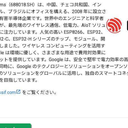
Systems（688018.SH）は、中国、チェコ共和国、イン
ル、ブラジルにオフィスを構える、2008 年に設立さ
有害半導体企業です。世界中のエンジニアと科学者
が、最先端のワイヤレス通信、低電力、AIoT ソリュ
注力しています。人気の高い ESP8266、ESP32、
SP32-C、ESP32-H シリーズのチップ、モジュール、開
しました。ワイヤレス コンピューティングを活用す
gle は環境に優しく、さまざまな用途で費用対効果に
ットを提供しています。Google は、安全で堅牢で電力効率
同時に、Google のテクノロジーとソリューションをオープン
ssif のソリューションをグローバルに活用し、独自のスマートコ
を目指しています。
ssif.com
をご覧ください。