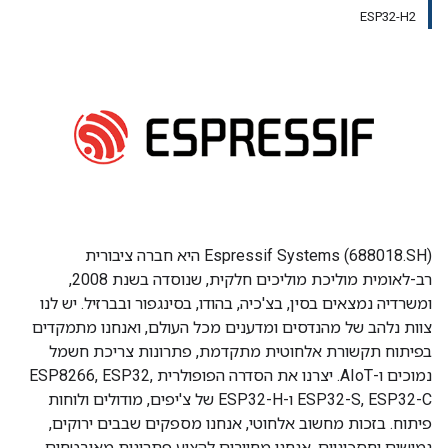
ESP32-H2
Espressif Systems (688018.SH) היא חברה ציבורית
רב-לאומית מוליכת מוליכים חלקית, שנוסדה בשנת 2008,
ומשרדיה נמצאים בסין, בצ'כיה, בהודו, בסינגפור ובברזיל. יש לנו
צוות נלהב של מהנדסים ומדענים מכל העולם, ואנחנו מתמקדים
בפיתוח תקשורת אלחוטית מתקדמת, פתרונות צריכת חשמל
נמוכים ו-AIoT. יצרנו את הסדרה הפופולרית ESP8266, ESP32,
ESP32-S, ESP32-C ו-ESP32-H של צ'יפים, מודולים ולוחות
פיתוח. בזכות מחשוב אלחוטי, אנחנו מספקים שבבים ירוקים,
גמישים וחסכוניים. אנחנו מחויבים להציע פתרונות מאובטחים,