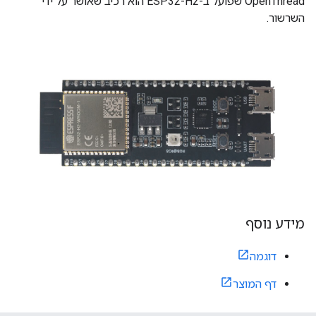
OpenThread שפועל ב-ESP32-H2 הוא רכיב שאושר על ידי
השרשור.
מידע נוסף
דוגמה
דף המוצר