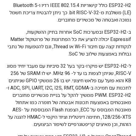
ESP32-H2 כולל קישוריות IEEE 802.15.4 רדיו ו-Bluetooth 5
(LE) משולבת מ-32-bit RISC-V. כך ניתן להבטיח צריכת חשמל
נמוכה ואבטחה של מכשירים מחוברים.
ב-ESP32-H2 ובמערכות SoC אחרות בתיק ההשקעות,
Espressif יכולה להציע את כל הפתרונות של פרוטוקול Matter
לנקודות קצה עם חיבור Wi-Fi או Thread, וגם להטמעות של נתבי
גבולות באמצעות שילוב של SoC.
ל-ESP32-H2 יש מיקרו-בקר בעל 32 סיביות עם מעבד יחיד מסוג
RISC-V, שניתן לצפות בו עד ל- 96 MHz. יש לו SRAM של 256
KB והוא פועל עם פלאש חיצוני. יש בו 26 ממשקי GPIO שניתנים
לתכנות עם תמיכה ב-ADC, SPI, UART, I2C, I2S, RMT, GDMA ו-
PWM. ESP32-H2 ממשיך להקל על בניית מכשירים מחוברים
מאובטחים באמצעות תכונות אבטחה של חומרה כמו אתחול
מאובטח המבוסס על ECC, הצפנת Flash המבוססת על AES-
128/256-XTS, חתימה דיגיטלית וציוד היקפי ל-HMAC להגנה על
הזהות, וכן מאיצים קריפטוגרפיים לשיפור הביצועים.