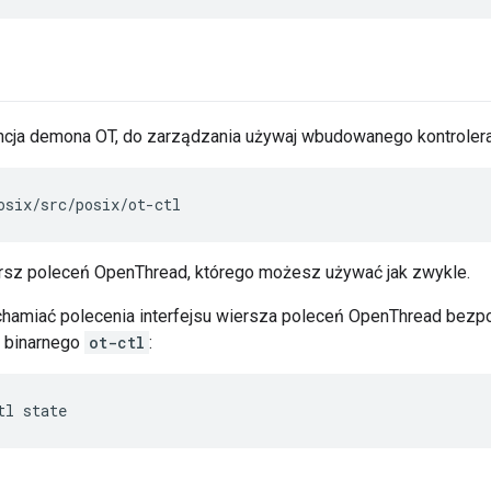
ancja demona OT, do zarządzania używaj wbudowanego kontroler
osix/src/posix/ot-ctl
rsz poleceń OpenThread, którego możesz używać jak zwykle.
hamiać polecenia interfejsu wiersza poleceń OpenThread bezp
u binarnego
ot-ctl
:
tl state