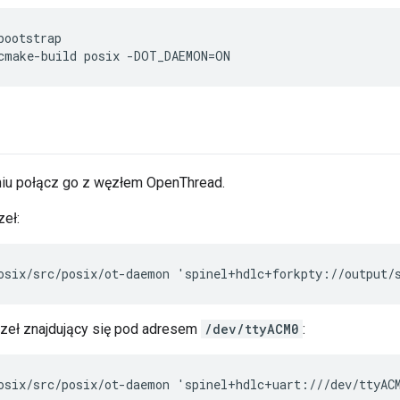
bootstrap
cmake-build posix -DOT_DAEMON=ON
iu połącz go z węzłem OpenThread.
eł:
osix/src/posix/ot-daemon 'spinel+hdlc+forkpty://output/
zeł znajdujący się pod adresem
/dev/ttyACM0
:
osix/src/posix/ot-daemon 'spinel+hdlc+uart:///dev/ttyAC