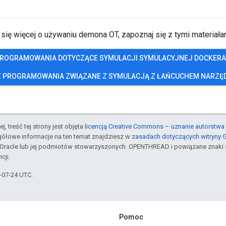
się więcej o używaniu demona OT, zapoznaj się z tymi materiała
 PROGRAMOWANIA DOTYCZĄCE SYMULACJI SYMULACYJNEJ DOCKERA
Z PROGRAMOWANIA ZWIĄZANE Z SYMULACJĄ Z ŁAŃCUCHEM NARZĘD
j, treść tej strony jest objęta
licencją Creative Commons – uznanie autorstwa 
gółowe informacje na ten temat znajdziesz w
zasadach dotyczących witryny 
Oracle lub jej podmiotów stowarzyszonych. OPENTHREAD i powiązane znaki 
cji.
5-07-24 UTC.
Pomoc