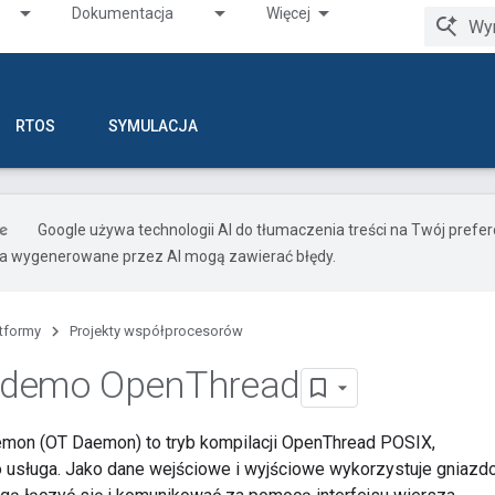
Dokumentacja
Więcej
RTOS
SYMULACJA
Google używa technologii AI do tłumaczenia treści na Twój pref
ia wygenerowane przez AI mogą zawierać błędy.
atformy
Projekty współprocesorów
demo Open
Thread
mon (OT Daemon) to tryb kompilacji OpenThread POSIX,
 usługa. Jako dane wejściowe i wyjściowe wykorzystuje gniazd