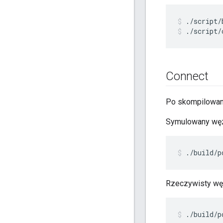
./script/
./script/
Connect
Po skompilowan
Symulowany węz
./build/p
Rzeczywisty wę
./build/p