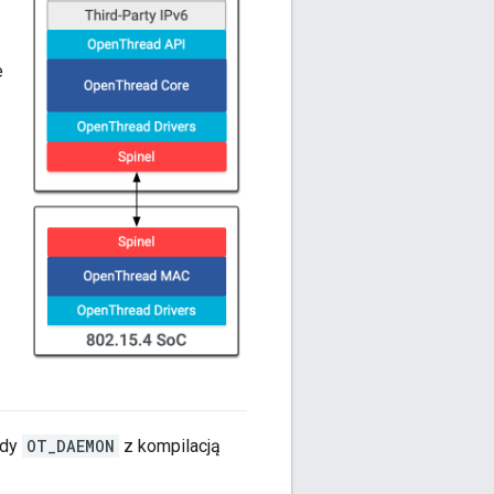
e
ody
OT_DAEMON
z kompilacją