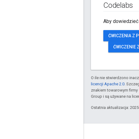
Codelabs
Aby dowiedzieć 
ĆWICZENIA Z
ĆWICZENIE 
O ile nie stwierdzono inacze
licencji Apache 2.0
. Szcze
znakiem towarowym firmy 
Group i są używane na licen
Ostatnia aktualizacja: 202
GitHub