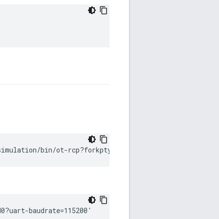
simulation/bin/ot-rcp?forkpty-arg=1'
M0?uart-baudrate=115200'