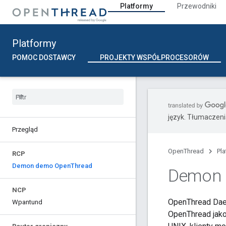
Platformy
Przewodniki
Platformy
POMOC DOSTAWCY
PROJEKTY WSPÓŁPROCESORÓW
język. Tłumaczen
Przegląd
OpenThread
Pl
RCP
Demon demo Open
Thread
Demon 
NCP
OpenThread Dae
Wpantund
OpenThread jako