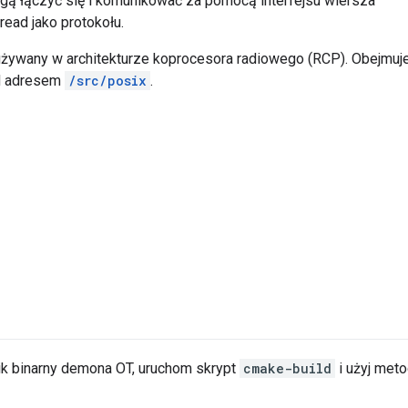
ogą łączyć się i komunikować za pomocą interfejsu wiersza
ead jako protokołu.
żywany w architekturze koprocesora radiowego (RCP). Obejmuj
d adresem
/src/posix
.
ik binarny demona OT, uruchom skrypt
cmake-build
i użyj met