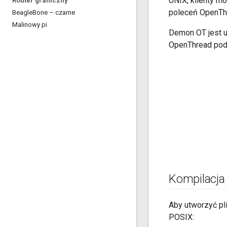
UNIX, klienty m
Router graniczny
poleceń OpenThr
Beagle
Bone – czarne
Malinowy pi
Demon OT jest u
OpenThread po
Kompilacja
Aby utworzyć pl
POSIX: