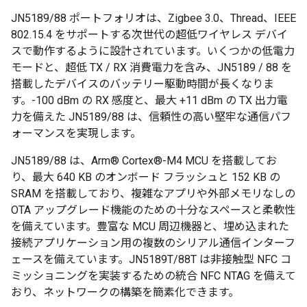
JN5189/88 ポートフォリオは、Zigbee 3.0、Thread、IEEE
802.15.4 をサポートする次世代の超低ワイヤレス デバイ
スで動作するように設計されています。いくつかの低電力
モードと、超低 TX / RX 消費電力を含み、JN5189 / 88 を
搭載したデバイスのバッテリー駆動時間が長くなりま
す。-100 dBm の RX 感度と、最大 +11 dBm の TX 出力電
力を備えた JN5189/88 は、信頼性の高い堅牢な通信パフ
ォーマンスを実現します。
JN5189/88 は、Arm® Cortex®-M4 MCU を搭載してお
り、最大 640 KB のオンボード フラッシュと 152 KB の
SRAM を搭載しており、複雑なアプリや外部メモリなしの
OTA アップグレード機能のための十分なスペースと柔軟性
を備えています。豊富な MCU 周辺機器と、埋め込まれた
接続アプリケーション用の複数のシリアル通信インターフ
ェースを備えています。JN5189T/88T は非接触型 NFC コ
ミッショニングを実装するための統合 NFC NTAG を備えて
おり、ネットワークの構築を簡素化できます。