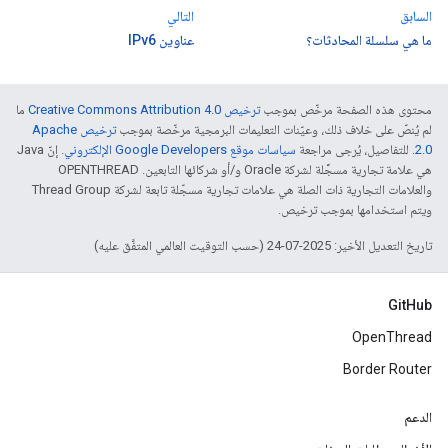
السابق
التالي
ما هي سلسلة المحادثات؟
عناوين IPv6
محتوى هذه الصفحة مرخّص بموجب
ترخيص Creative Commons Attribution 4.0‏
ما
لم يُنصّ على خلاف ذلك، وعيّنات التعليمات البرمجية مرخّصة بموجب
ترخيص Apache
2.0‏
. للتفاصيل، يُرجى مراجعة
سياسات موقع Google Developers الإلكتروني
. إنّ Java
هي علامة تجارية مسجَّلة لشركة Oracle و/أو شركائها التابعين. ‫OPENTHREAD
والعلامات التجارية ذات الصلة هي علامات تجارية مسجّلة تابعة لشركة Thread Group
ويتم استخدامها بموجب ترخيص.
تاريخ التعديل الأخير: 2025-07-24 (حسب التوقيت العالمي المتفَّق عليه)
GitHub
OpenThread
Border Router
الدعم