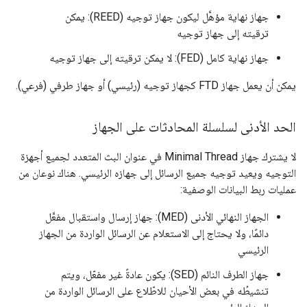
جهاز نهاية مؤهَّل ليكون جهاز توجيه (REED): يمكن
ترقيته إلى جهاز توجيه
جهاز نهاية كامل (FED): لا يمكن ترقيته إلى جهاز توجيه
يمكن أن يعمل جهاز FTD كجهاز توجيه (رئيسي) أو جهاز طرفي (فرعي).
الحد الأدنى لسلسلة المحادثات على الجهاز
لا يشترك جهاز Minimal Thread في عنوان البث المتعدد لجميع أجهزة
التوجيه ويعيد توجيه جميع الرسائل إلى جهازه الرئيسي. هناك نوعان من
عمليات ربط البيانات الوصفية:
الجهاز النهائي الأدنى (MED): جهاز إرسال واستقبال مفعَّل
دائمًا، ولا يحتاج إلى الاستعلام عن الرسائل الواردة من الجهاز
الرئيسي
جهاز الطرف النائم (SED): يكون عادةً غير مفعّل، ويتم
تنشيطُه في بعض الأحيان للاطّلاع على الرسائل الواردة من