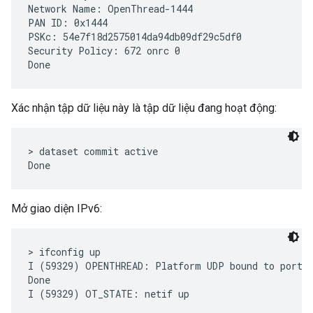
Network Name: OpenThread-1444

PAN ID: 0x1444

PSKc: 54e7f18d2575014da94db09df29c5df0

Security Policy: 672 onrc 0

Xác nhận tập dữ liệu này là tập dữ liệu đang hoạt động:
> dataset commit active

Mở giao diện IPv6:
> ifconfig up

I (59329) OPENTHREAD: Platform UDP bound to port 4
Done
