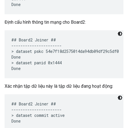
Định cấu hình thông tin mạng cho Board2:
## Board2 Joiner ##

----------------------

> dataset pskc 54e7f18d2575014da94db09df29c5df0

Done

> dataset panid 0x1444

Xác nhận tập dữ liệu này là tập dữ liệu đang hoạt động:
## Board2 Joiner ##

----------------------

> dataset commit active 
