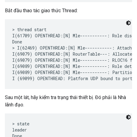
Bắt đầu thao tác giao thức Thread:
> thread start

I(61709) OPENTHREAD:[N] Mle-----------: Role disabl
Done

> I(62469) OPENTHREAD:[N] Mle-----------: Attach a
I(69079) OPENTHREAD:[N] RouterTable---: Allocate ro
I(69079) OPENTHREAD:[N] Mle-----------: RLOC16 fff
I(69089) OPENTHREAD:[N] Mle-----------: Role detach
I(69089) OPENTHREAD:[N] Mle-----------: Partition I
Sau một lát, hãy kiểm tra trạng thái thiết bị. Đó phải là Nhà
lãnh đạo.
> state

leader

Done
