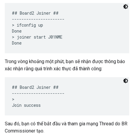
## Board2 Joiner ##

----------------------

> ifconfig up

Done

> joiner start J01NME

Trong vòng khoảng một phút, bạn sẽ nhận được thông báo
xác nhận rằng quá trình xác thực đã thành công:
## Board2 Joiner ##

----------------------

>

Sau đó, bạn có thể bắt đầu và tham gia mạng Thread do BR
Commissioner tạo.