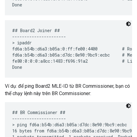
## Board2 Joiner ##

----------------------

> ipaddr

fd6a:b54b:d6a3:b05a:0:ff:fe00:4400          # Rout
fd6a:b54b:d6a3:b05a:d7dc:8e90:9bc9:ecbc     # Mesh
fe80:0:0:0:a8cc:1483:f696:91a2              # Link
Ví dụ: để ping Board2 MLE-ID từ BR Commissioner, bạn có
thể chạy lệnh này trên BR Commissioner:
## BR Commissioner ##

----------------------

> ping fd6a:b54b:d6a3:b05a:d7dc:8e90:9bc9:ecbc

16 bytes from fd6a:b54b:d6a3:b05a:d7dc:8e90:9bc9:e
1 packets transmitted, 1 packets received. Packet l