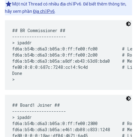
Một nút Thread có nhiều địa chỉ IPv6. Để biết thêm thông tin,
hãy xem phần
Địa chỉ IPv6
.
## BR Commissioner ##

----------------------

> ipaddr

fd6a:b54b:d6a3:b05a:0:ff:fe00:fc00          # Lead
fd6a:b54b:d6a3:b05a:0:ff:fe00:2c00          # Rout
fd6a:b54b:d6a3:b05a:a8df:eb43:63d8:bda0     # Mesh
fe80:0:0:0:687c:7248:cc14:9c4d              # Link
Done

## Board1 Joiner ##

----------------------

> ipaddr

fd6a:b54b:d6a3:b05a:0:ff:fe00:2800          # Rout
fd6a:b54b:d6a3:b05a:e461:db08:c833:1248     # Mesh
fe80:0:0:0:18ac:df04:4671:6a45              # Link