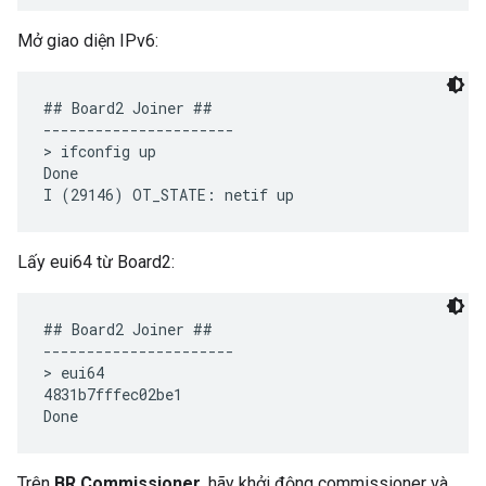
Mở giao diện IPv6:
## Board2 Joiner ##

----------------------

> ifconfig up

Done

Lấy eui64 từ Board2:
## Board2 Joiner ##

----------------------

> eui64

4831b7fffec02be1

Trên
BR Commissioner
, hãy khởi động commissioner và