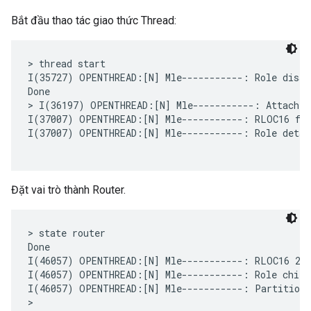
Bắt đầu thao tác giao thức Thread:
> thread start

I(35727) OPENTHREAD:[N] Mle-----------: Role disabl
Done

> I(36197) OPENTHREAD:[N] Mle-----------: Attach a
I(37007) OPENTHREAD:[N] Mle-----------: RLOC16 fff
I(37007) OPENTHREAD:[N] Mle-----------: Role detach
Đặt vai trò thành Router.
> state router

Done

I(46057) OPENTHREAD:[N] Mle-----------: RLOC16 280
I(46057) OPENTHREAD:[N] Mle-----------: Role child 
I(46057) OPENTHREAD:[N] Mle-----------: Partition I