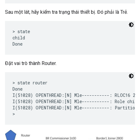
Sau một lát, hãy kiểm tra trạng thái thiết bị. Đó phải là Trẻ.
> state

child

Đặt vai trò thành Router.
> state router

Done

I(51028) OPENTHREAD:[N] Mle-----------: RLOC16 2c0
I(51028) OPENTHREAD:[N] Mle-----------: Role child 
I(51028) OPENTHREAD:[N] Mle-----------: Partition I