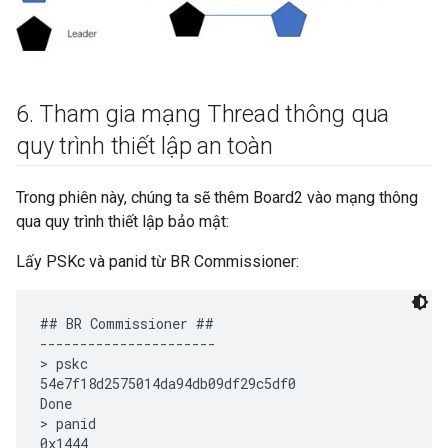
6
.
Tham gia mạng Thread thông qua
quy trình thiết lập an toàn
Trong phiên này, chúng ta sẽ thêm Board2 vào mạng thông
qua quy trình thiết lập bảo mật:
Lấy PSKc và panid từ BR Commissioner:
## BR Commissioner ##

----------------------

> pskc

54e7f18d2575014da94db09df29c5df0

Done

> panid

0x1444
