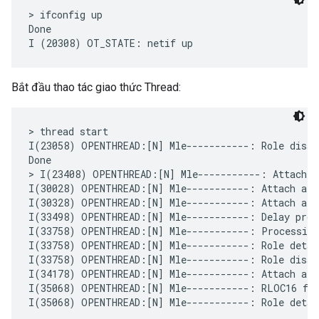
> ifconfig up

Done

Bắt đầu thao tác giao thức Thread:
> thread start

I(23058) OPENTHREAD:[N] Mle-----------: Role disabl
Done

> I(23408) OPENTHREAD:[N] Mle-----------: Attach a
I(30028) OPENTHREAD:[N] Mle-----------: Attach atte
I(30328) OPENTHREAD:[N] Mle-----------: Attach att
I(33498) OPENTHREAD:[N] Mle-----------: Delay proce
I(33758) OPENTHREAD:[N] Mle-----------: Processing
I(33758) OPENTHREAD:[N] Mle-----------: Role detach
I(33758) OPENTHREAD:[N] Mle-----------: Role disabl
I(34178) OPENTHREAD:[N] Mle-----------: Attach att
I(35068) OPENTHREAD:[N] Mle-----------: RLOC16 fff