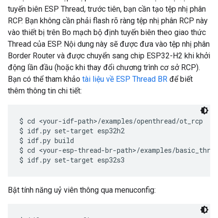
tuyến biên ESP Thread, trước tiên, bạn cần tạo tệp nhị phân
RCP. Bạn không cần phải flash rõ ràng tệp nhị phân RCP này
vào thiết bị trên Bo mạch bộ định tuyến biên theo giao thức
Thread của ESP. Nội dung này sẽ được đưa vào tệp nhị phân
Border Router và được chuyển sang chip ESP32-H2 khi khởi
động lần đầu (hoặc khi thay đổi chương trình cơ sở RCP).
Bạn có thể tham khảo
tài liệu về ESP Thread BR
để biết
thêm thông tin chi tiết:
$ cd <your-idf-path>/examples/openthread/ot_rcp

$ idf.py set-target esp32h2

$ idf.py build

$ cd <your-esp-thread-br-path>/examples/basic_threa
Bật tính năng uỷ viên thông qua menuconfig: