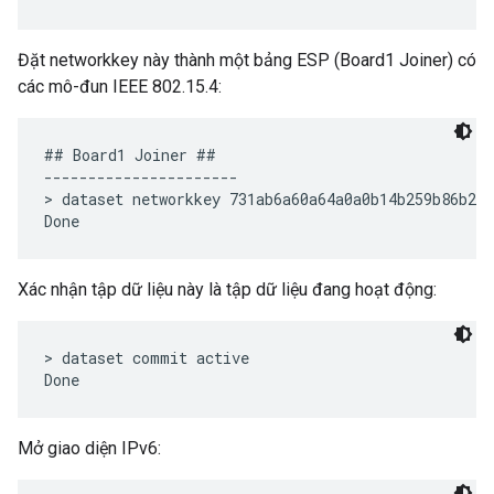
Đặt networkkey này thành một bảng ESP (Board1 Joiner) có
các mô-đun IEEE 802.15.4:
## Board1 Joiner ##

----------------------

> dataset networkkey 731ab6a60a64a0a0b14b259b86b2be
Xác nhận tập dữ liệu này là tập dữ liệu đang hoạt động:
> dataset commit active

Mở giao diện IPv6: