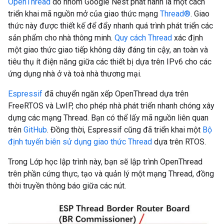
OpenThread
do nhóm Google Nest phát hành là một cách
triển khai mã nguồn mở của giao thức mạng
Thread®
. Giao
thức này được thiết kế để đẩy nhanh quá trình phát triển các
sản phẩm cho nhà thông minh.
Quy cách Thread
xác định
một giao thức giao tiếp không dây đáng tin cậy, an toàn và
tiêu thụ ít điện năng giữa các thiết bị dựa trên IPv6 cho các
ứng dụng nhà ở và toà nhà thương mại.
Espressif
đã chuyển ngăn xếp OpenThread dựa trên
FreeRTOS và LwIP, cho phép nhà phát triển nhanh chóng xây
dựng các mạng Thread. Bạn có thể lấy mã nguồn liên quan
trên
GitHub
. Đồng thời, Espressif cũng đã triển khai một
Bộ
định tuyến biên sử dụng giao thức Thread
dựa trên RTOS.
Trong Lớp học lập trình này, bạn sẽ lập trình OpenThread
trên phần cứng thực, tạo và quản lý một mạng Thread, đồng
thời truyền thông báo giữa các nút.