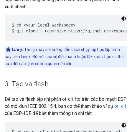
xuất nhanh.
$ cd <your-local-workspace>

Lưu ý:
Tài liệu này sẽ hướng dẫn cách chạy lớp học lập trình
này trên Linux. Đối với các hệ điều hành hoặc IDE khác, bạn có thể
sửa đổi các lệnh có liên quan nếu cần.
3
.
Tạo và flash
Để tạo và flash tệp nhị phân ot-cli-ftd trên các bo mạch ESP
có mô-đun IEEE 802.15.4, bạn có thể tham khảo ví dụ
ot_cli
của ESP-IDF để biết thêm thông tin chi tiết:
$ cd <your-idf-path>/examples/openthread/ot_cli
