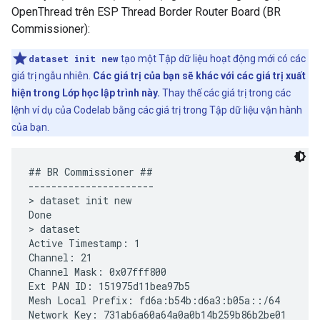
OpenThread trên ESP Thread Border Router Board (BR
Commissioner):
dataset init new
tạo một Tập dữ liệu hoạt động mới có các
giá trị ngẫu nhiên.
Các giá trị của bạn sẽ khác với các giá trị xuất
hiện trong Lớp học lập trình này.
Thay thế các giá trị trong các
lệnh ví dụ của Codelab bằng các giá trị trong Tập dữ liệu vận hành
của bạn.
## BR Commissioner ##

----------------------

> dataset init new

Done

> dataset

Active Timestamp: 1

Channel: 21

Channel Mask: 0x07fff800

Ext PAN ID: 151975d11bea97b5

Mesh Local Prefix: fd6a:b54b:d6a3:b05a::/64

Network Key: 731ab6a60a64a0a0b14b259b86b2be01
