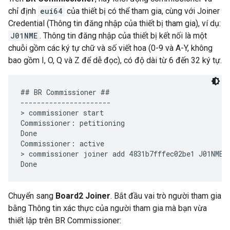
chỉ định
eui64
của thiết bị có thể tham gia, cùng với Joiner
Credential (Thông tin đăng nhập của thiết bị tham gia), ví dụ:
J01NME
. Thông tin đăng nhập của thiết bị kết nối là một
chuỗi gồm các ký tự chữ và số viết hoa (0-9 và A-Y, không
bao gồm I, O, Q và Z để dễ đọc), có độ dài từ 6 đến 32 ký tự.
## BR Commissioner ##

----------------------

> commissioner start

Commissioner: petitioning

Done

Commissioner: active

> commissioner joiner add 4831b7fffec02be1 J01NME

Chuyển sang
Board2 Joiner
. Bắt đầu vai trò người tham gia
bằng Thông tin xác thực của người tham gia mà bạn vừa
thiết lập trên BR Commissioner: