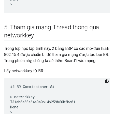
5
.
Tham gia mạng Thread thông qua
networkkey
Trong lớp học lập trình này, 2 bảng ESP có các mô-đun IEEE
802.15.4 được chuẩn bị để tham gia mạng được tạo bởi BR.
Trong phiên này, chúng ta sẽ thêm Board1 vào mạng.
Lấy networkkey từ BR:
## BR Commissioner ##

----------------------

> networkkey

731ab6a60a64a0a0b14b259b86b2be01

Done
