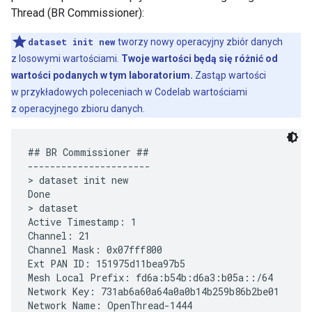
Thread (BR Commissioner):
dataset init new
tworzy nowy operacyjny zbiór danych
z losowymi wartościami.
Twoje wartości będą się różnić od
wartości podanych w tym laboratorium.
Zastąp wartości
w przykładowych poleceniach w Codelab wartościami
z operacyjnego zbioru danych.
## BR Commissioner ##

----------------------

> dataset init new

Done

> dataset

Active Timestamp: 1

Channel: 21

Channel Mask: 0x07fff800

Ext PAN ID: 151975d11bea97b5

Mesh Local Prefix: fd6a:b54b:d6a3:b05a::/64

Network Key: 731ab6a60a64a0a0b14b259b86b2be01

Network Name: OpenThread-1444
