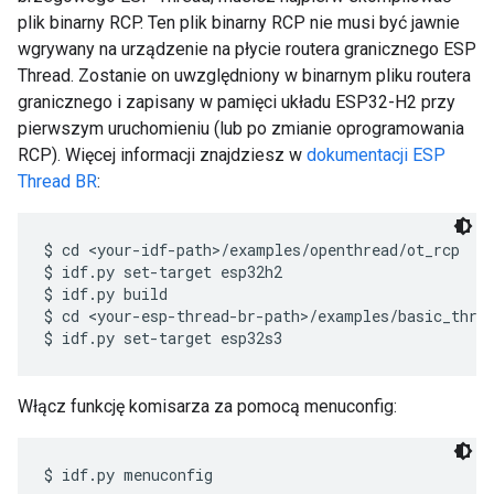
plik binarny RCP. Ten plik binarny RCP nie musi być jawnie
wgrywany na urządzenie na płycie routera granicznego ESP
Thread. Zostanie on uwzględniony w binarnym pliku routera
granicznego i zapisany w pamięci układu ESP32-H2 przy
pierwszym uruchomieniu (lub po zmianie oprogramowania
RCP). Więcej informacji znajdziesz w
dokumentacji ESP
Thread BR
:
$ cd <your-idf-path>/examples/openthread/ot_rcp

$ idf.py set-target esp32h2

$ idf.py build

$ cd <your-esp-thread-br-path>/examples/basic_threa
Włącz funkcję komisarza za pomocą menuconfig: