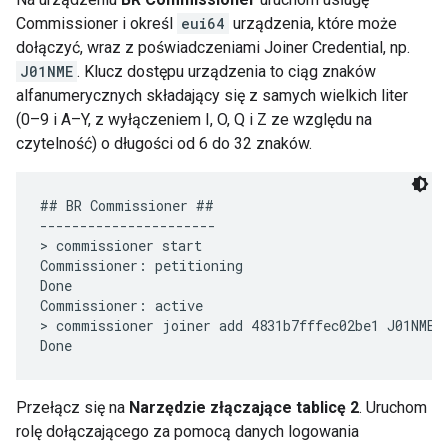
Commissioner i określ
eui64
urządzenia, które może
dołączyć, wraz z poświadczeniami Joiner Credential, np.
J01NME
. Klucz dostępu urządzenia to ciąg znaków
alfanumerycznych składający się z samych wielkich liter
(0–9 i A–Y, z wyłączeniem I, O, Q i Z ze względu na
czytelność) o długości od 6 do 32 znaków.
## BR Commissioner ##

----------------------

> commissioner start

Commissioner: petitioning

Done

Commissioner: active

> commissioner joiner add 4831b7fffec02be1 J01NME

Przełącz się na
Narzędzie złączające tablicę 2
. Uruchom
rolę dołączającego za pomocą danych logowania