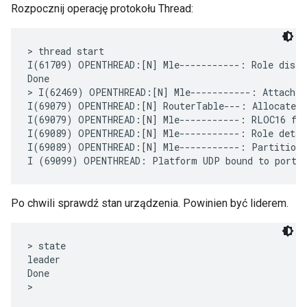
Rozpocznij operację protokołu Thread:
> thread start

I(61709) OPENTHREAD:[N] Mle-----------: Role disabl
Done

> I(62469) OPENTHREAD:[N] Mle-----------: Attach a
I(69079) OPENTHREAD:[N] RouterTable---: Allocate ro
I(69079) OPENTHREAD:[N] Mle-----------: RLOC16 fff
I(69089) OPENTHREAD:[N] Mle-----------: Role detach
I(69089) OPENTHREAD:[N] Mle-----------: Partition I
Po chwili sprawdź stan urządzenia. Powinien być liderem.
> state

leader

Done
