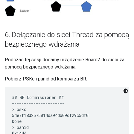
6
.
Dołączanie do sieci Thread za pomocą
bezpiecznego wdrażania
Podczas tej sesji dodamy urządzenie Board2 do sieci za
pomocą bezpiecznego wdrażania:
Pobierz PSKc i panid od komisarza BR:
## BR Commissioner ##

----------------------

> pskc

54e7f18d2575014da94db09df29c5df0

Done

> panid

0x1444
