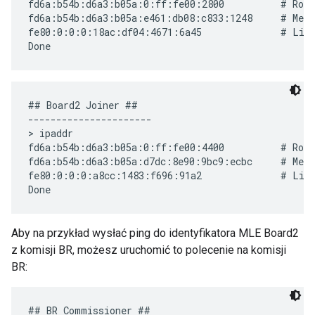
fd6a:b54b:d6a3:b05a:0:ff:fe00:2800          # Rout
fd6a:b54b:d6a3:b05a:e461:db08:c833:1248     # Mesh
fe80:0:0:0:18ac:df04:4671:6a45              # Link
## Board2 Joiner ##

----------------------

> ipaddr

fd6a:b54b:d6a3:b05a:0:ff:fe00:4400          # Rout
fd6a:b54b:d6a3:b05a:d7dc:8e90:9bc9:ecbc     # Mesh
fe80:0:0:0:a8cc:1483:f696:91a2              # Link
Aby na przykład wysłać ping do identyfikatora MLE Board2
z komisji BR, możesz uruchomić to polecenie na komisji
BR:
## BR Commissioner ##
