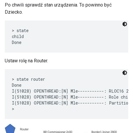
Po chwili sprawdź stan urządzenia. To powinno być
Dziecko.
> state

child

Ustaw rolę na Router.
> state router

Done

I(51028) OPENTHREAD:[N] Mle-----------: RLOC16 2c0
I(51028) OPENTHREAD:[N] Mle-----------: Role child 
I(51028) OPENTHREAD:[N] Mle-----------: Partition I