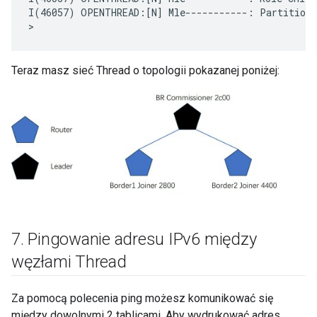
I(46057) OPENTHREAD:[N] Mle-----------: Partition I
Teraz masz sieć Thread o topologii pokazanej poniżej:
7
.
Pingowanie adresu IPv6 między
węzłami Thread
Za pomocą polecenia ping możesz komunikować się
między dowolnymi 2 tablicami. Aby wydrukować adres