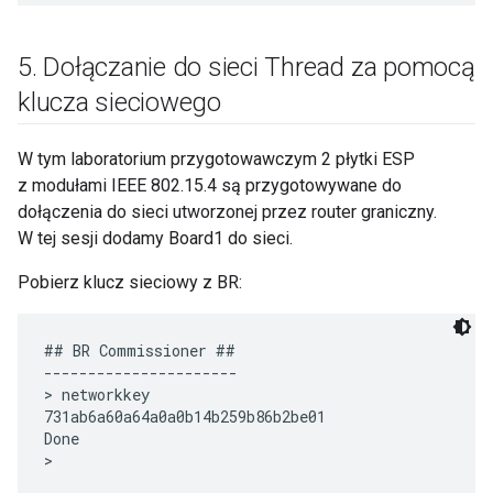
5
.
Dołączanie do sieci Thread za pomocą
klucza sieciowego
W tym laboratorium przygotowawczym 2 płytki ESP
z modułami IEEE 802.15.4 są przygotowywane do
dołączenia do sieci utworzonej przez router graniczny.
W tej sesji dodamy Board1 do sieci.
Pobierz klucz sieciowy z BR:
## BR Commissioner ##

----------------------

> networkkey

731ab6a60a64a0a0b14b259b86b2be01

Done
