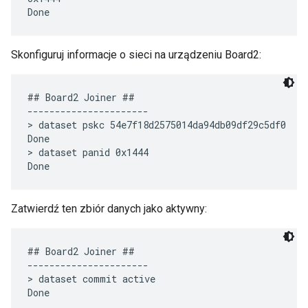
Skonfiguruj informacje o sieci na urządzeniu Board2:
## Board2 Joiner ##

----------------------

> dataset pskc 54e7f18d2575014da94db09df29c5df0

Done

> dataset panid 0x1444

Zatwierdź ten zbiór danych jako aktywny:
## Board2 Joiner ##

----------------------

> dataset commit active 
