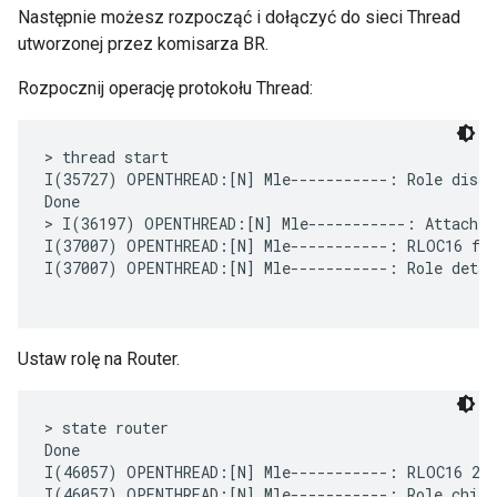
Następnie możesz rozpocząć i dołączyć do sieci Thread
utworzonej przez komisarza BR.
Rozpocznij operację protokołu Thread:
> thread start

I(35727) OPENTHREAD:[N] Mle-----------: Role disabl
Done

> I(36197) OPENTHREAD:[N] Mle-----------: Attach a
I(37007) OPENTHREAD:[N] Mle-----------: RLOC16 fff
I(37007) OPENTHREAD:[N] Mle-----------: Role detach
Ustaw rolę na Router.
> state router

Done

I(46057) OPENTHREAD:[N] Mle-----------: RLOC16 280
I(46057) OPENTHREAD:[N] Mle-----------: Role child 