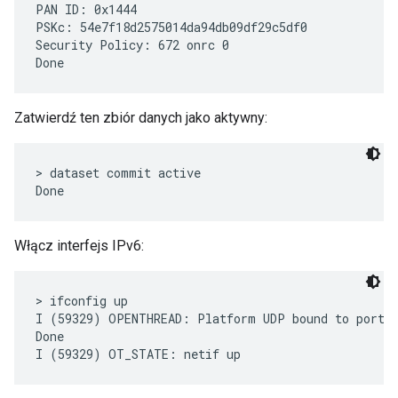
PAN ID: 0x1444

PSKc: 54e7f18d2575014da94db09df29c5df0

Security Policy: 672 onrc 0

Zatwierdź ten zbiór danych jako aktywny:
> dataset commit active

Włącz interfejs IPv6:
> ifconfig up

I (59329) OPENTHREAD: Platform UDP bound to port 4
Done
