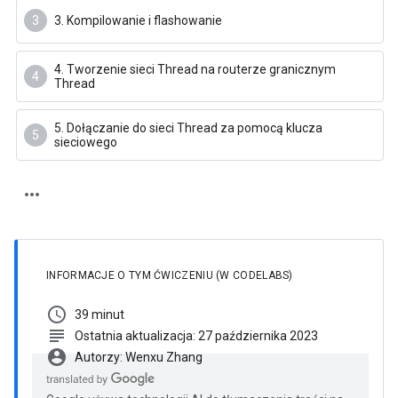
3. Kompilowanie i flashowanie
4. Tworzenie sieci Thread na routerze granicznym
Thread
5. Dołączanie do sieci Thread za pomocą klucza
sieciowego
INFORMACJE O TYM ĆWICZENIU (W CODELABS)
schedule
39 minut
subject
Ostatnia aktualizacja: 27 października 2023
account_circle
Autorzy: Wenxu Zhang