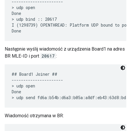
----------------------

> udp open

Done

> udp bind :: 20617

I (1298739) OPENTHREAD: Platform UDP bound to port
Następnie wyślij wiadomość z urządzenia Board1 na adres
BR MLE-ID i port
20617
:
## Board1 Joiner ##

----------------------

> udp open

Done

Wiadomość otrzymana w BR: