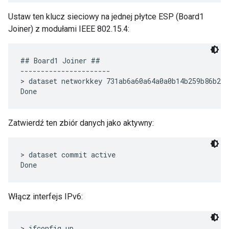
Ustaw ten klucz sieciowy na jednej płytce ESP (Board1
Joiner) z modułami IEEE 802.15.4:
## Board1 Joiner ##

----------------------

> dataset networkkey 731ab6a60a64a0a0b14b259b86b2be
Zatwierdź ten zbiór danych jako aktywny:
> dataset commit active

Włącz interfejs IPv6:
> ifconfig up
