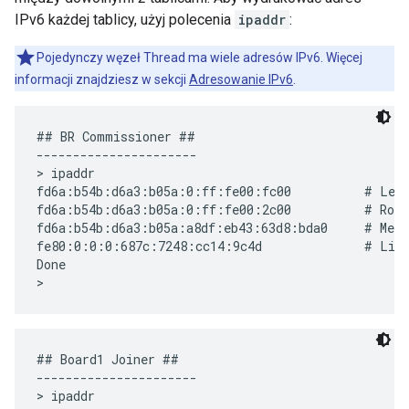
IPv6 każdej tablicy, użyj polecenia
ipaddr
:
Pojedynczy węzeł Thread ma wiele adresów IPv6. Więcej
informacji znajdziesz w sekcji
Adresowanie IPv6
.
## BR Commissioner ##

----------------------

> ipaddr

fd6a:b54b:d6a3:b05a:0:ff:fe00:fc00          # Lead
fd6a:b54b:d6a3:b05a:0:ff:fe00:2c00          # Rout
fd6a:b54b:d6a3:b05a:a8df:eb43:63d8:bda0     # Mesh
fe80:0:0:0:687c:7248:cc14:9c4d              # Link
Done

## Board1 Joiner ##

----------------------

> ipaddr
