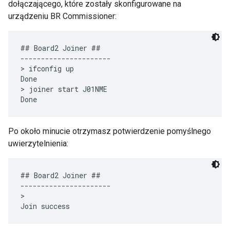
dołączającego, które zostały skonfigurowane na
urządzeniu BR Commissioner:
## Board2 Joiner ##

----------------------

> ifconfig up

Done

> joiner start J01NME

Po około minucie otrzymasz potwierdzenie pomyślnego
uwierzytelnienia:
## Board2 Joiner ##

----------------------

>
