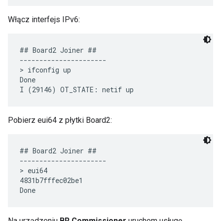
Włącz interfejs IPv6:
## Board2 Joiner ##

----------------------

> ifconfig up

Done

Pobierz eui64 z płytki Board2:
## Board2 Joiner ##

----------------------

> eui64

4831b7fffec02be1

Na urządzeniu
BR Commissioner
uruchom usługę