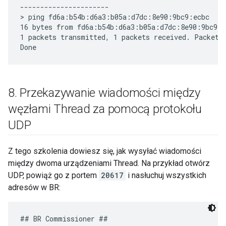
----------------------

> ping fd6a:b54b:d6a3:b05a:d7dc:8e90:9bc9:ecbc

16 bytes from fd6a:b54b:d6a3:b05a:d7dc:8e90:9bc9:e
1 packets transmitted, 1 packets received. Packet l
8
.
Przekazywanie wiadomości między
węzłami Thread za pomocą protokołu
UDP
Z tego szkolenia dowiesz się, jak wysyłać wiadomości
między dwoma urządzeniami Thread. Na przykład otwórz
UDP, powiąż go z portem
20617
i nasłuchuj wszystkich
adresów w BR:
## BR Commissioner ##
