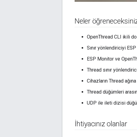
Neler öğreneceksini
OpenThread CLI ikili do
Sınır yönlendiriciyi ES
ESP Monitor ve OpenThr
Thread sınır yönlendiri
Cihazların Thread ağına
Thread düğümleri arasın
UDP ile ileti dizisi düğ
İhtiyacınız olanlar