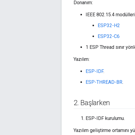
Donanım:
IEEE 802.15.4 modülleri
ESP32-H2
ESP32-C6
1 ESP Thread sınır yönle
Yazılım:
ESP-IDF
.
ESP-THREAD-BR
.
2
.
Başlarken
ESP-IDF kurulumu.
Yazılım geliştirme ortamını y