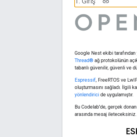
1
.
Giriş
Google Nest ekibi tarafından
Thread®
ağ protokolünün açık
tabanlı güvenilir, güvenli ve
Espressif
, FreeRTOS ve LwIP'y
oluşturmasını sağladı. İlgili
yönlendirici
de uygulamıştır.
Bu Codelab'de, gerçek donan
arasında mesaj ileteceksiniz.