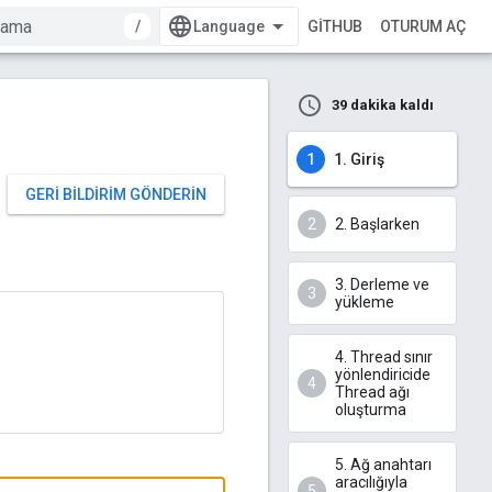
/
GITHUB
OTURUM AÇ
39 dakika kaldı
1. Giriş
GERI BILDIRIM GÖNDERIN
2. Başlarken
3. Derleme ve
yükleme
4. Thread sınır
yönlendiricide
Thread ağı
oluşturma
5. Ağ anahtarı
aracılığıyla