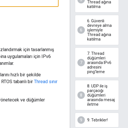
Thread ağına
katılma
6. Güvenli
devreye alma
işlemiyle
Thread ağına
katılma
 hızlandırmak için tasarlanmış
7. Thread
 bina uygulamaları için IPv6
düğümleri
arasında IPv6
anımlar.
adresini
ping'leme
rını hızlı bir şekilde
, RTOS tabanlı bir
Thread sınır
8. UDP ile iş
parçacığı
düğümleri
 yönetecek ve düğümler
arasında mesaj
iletme
9. Tebrikler!