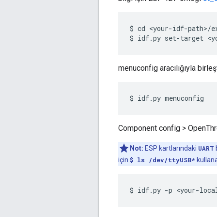
$ cd <your-idf-path>/e
menuconfig aracılığıyla birleşt
Component config > OpenThread
Not:
ESP kartlarındaki
UART
için
$ ls /dev/ttyUSB*
kullana