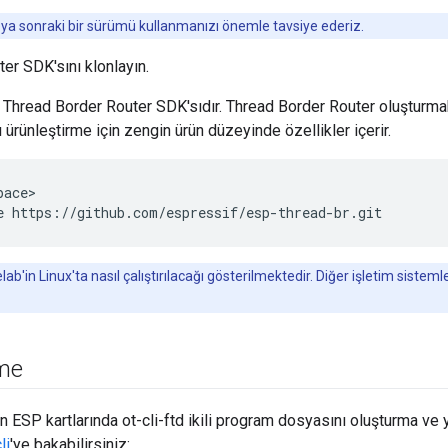
veya sonraki bir sürümü kullanmanızı önemle tavsiye ederiz.
r SDK'sını klonlayın.
 Thread Border Router SDK'sıdır. Thread Border Router oluşturma
ı ürünleştirme için zengin ürün düzeyinde özellikler içerir.
ace>

in Linux'ta nasıl çalıştırılacağı gösterilmektedir. Diğer işletim sistemleri 
eme
n ESP kartlarında ot-cli-ftd ikili program dosyasını oluşturma v
li
'ye bakabilirsiniz: