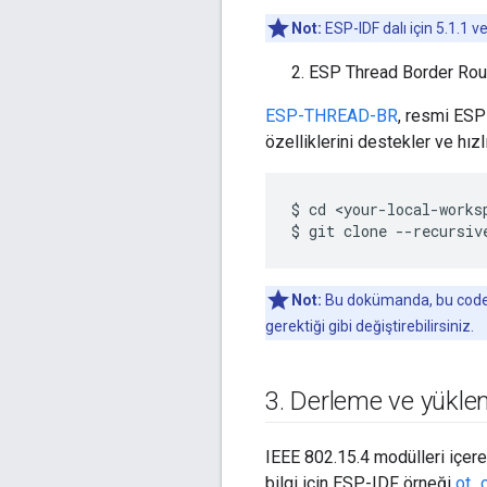
Not:
ESP-IDF dalı için 5.1.1 
ESP Thread Border Route
ESP-THREAD-BR
, resmi ESP
özelliklerini destekler ve hızl
$ cd <your-local-worksp
Not:
Bu dokümanda, bu codelab'
gerektiği gibi değiştirebilirsiniz.
3
.
Derleme ve yükl
IEEE 802.15.4 modülleri içere
bilgi için ESP-IDF örneği
ot_c