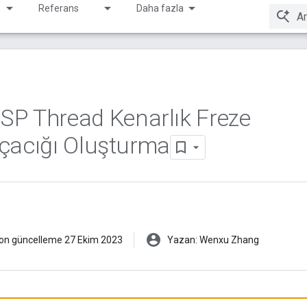
Referans
Daha fazla
SP Thread Kenarlık Freze
arçacığı Oluşturma
account_circle
on güncelleme 27 Ekim 2023
Yazan: Wenxu Zhang