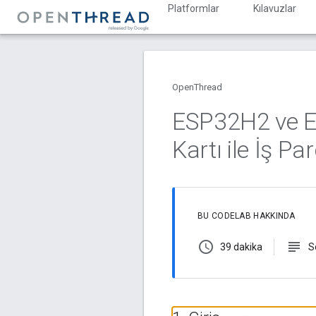
Platformlar
Kılavuzlar
OpenThread
ESP32H2 ve E
Kartı ile İş P
BU CODELAB HAKKINDA
schedule
subject
39 dakika
S