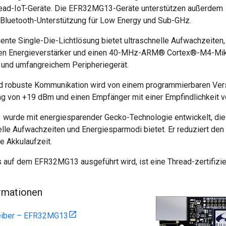
ead-IoT-Geräte. Die EFR32MG13-Geräte unterstützen außerdem
e Bluetooth-Unterstützung für Low Energy und Sub-GHz.
iente Single-Die-Lichtlösung bietet ultraschnelle Aufwachzeiten,
ren Energieverstärker und einen 40-MHz-ARM® Cortex®-M4-Mikr
 und umfangreichem Peripheriegerät.
d robuste Kommunikation wird von einem programmierbaren Verstä
g von +19 dBm und einen Empfänger mit einer Empfindlichkeit v
urde mit energiesparender Gecko-Technologie entwickelt, die 
elle Aufwachzeiten und Energiesparmodi bietet. Er reduziert de
e Akkulaufzeit.
 auf dem EFR32MG13 ausgeführt wird, ist eine Thread-zertifizi
rmationen
reiber – EFR32MG13