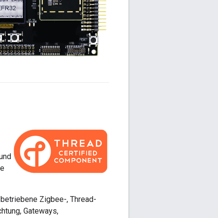
 und
ie
zbetriebene Zigbee-, Thread-
chtung, Gateways,