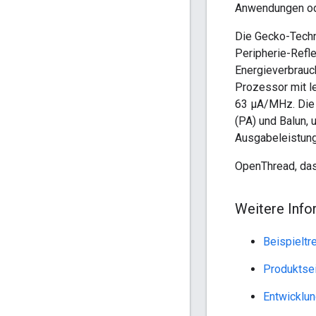
Anwendungen od
Die Gecko-Techn
Peripherie-Refl
Energieverbrauc
Prozessor mit l
63 μA/MHz. Die
(PA) und Balun, 
Ausgabeleistung
OpenThread, das
Weitere Info
Beispielt
Produktse
Entwicklun