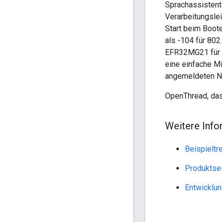
Sprachassistent
Verarbeitungslei
Start beim Boote
als -104 für 80
EFR32MG21 für e
eine einfache M
angemeldeten Ne
OpenThread, das
Weitere Info
Beispielt
Produktse
Entwicklun