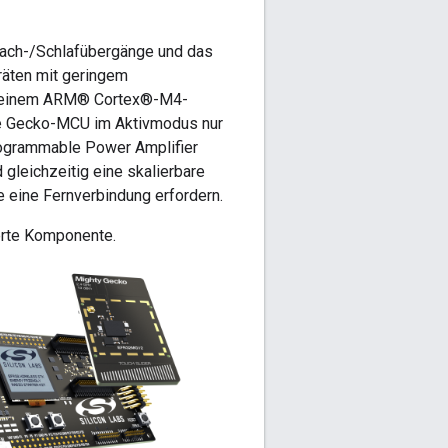
wach-/Schlafübergänge und das
räten mit geringem
auf einem ARM® Cortex®-M4-
ie Gecko-MCU im Aktivmodus nur
ogrammable Power Amplifier
gleichzeitig eine skalierbare
 eine Fernverbindung erfordern.
erte Komponente.