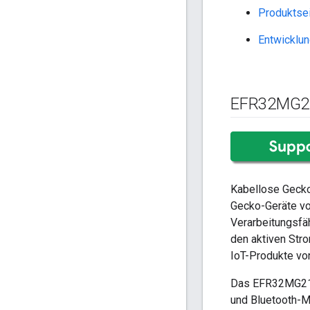
Produktse
Entwicklun
EFR32MG2
Kabellose Gecko
Gecko-Geräte von
Verarbeitungsfä
den aktiven Stro
IoT-Produkte vo
Das EFR32MG21 S
und Bluetooth-M