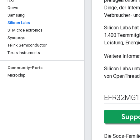
preisgekrönten 
NXP
Dinge, der Intern
Qorvo
Verbraucher- un
Samsung
Silicon Labs
Silicon Labs hat
STMicroelectronics
1.400 Teammitgli
Synopsys
Leistung, Energi
Telink Semiconductor
Texas Instruments
Weitere Informat
Community-Ports
Silicon Labs unt
Microchip
von OpenThread 
EFR32MG1
Die Socs-Familie