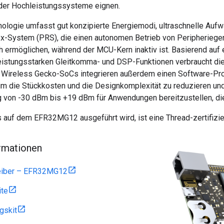
er Hochleistungssysteme eignen.
ologie umfasst gut konzipierte Energiemodi, ultraschnelle Auf
ex-System (PRS), die einen autonomen Betrieb von Peripheriege
h ermöglichen, während der MCU-Kern inaktiv ist. Basierend 
eistungsstarken Gleitkomma- und DSP-Funktionen verbraucht d
 Wireless Gecko-SoCs integrieren außerdem einen Software-Pr
um die Stückkosten und die Designkomplexität zu reduzieren und 
 von -30 dBm bis +19 dBm für Anwendungen bereitzustellen, die
 auf dem EFR32MG12 ausgeführt wird, ist eine Thread-zertifizi
rmationen
reiber – EFR32MG12
ite
gskit