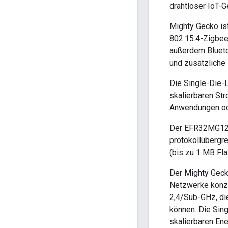
drahtloser IoT-G
Mighty Gecko ist
802.15.4-Zigbee
außerdem Blueto
und zusätzliche
Die Single-Die-L
skalierbaren St
Anwendungen od
Der EFR32MG12 
protokollübergr
(bis zu 1 MB Fl
Der Mighty Geck
Netzwerke konzip
2,4/Sub-GHz, di
können. Die Sing
skalierbaren En