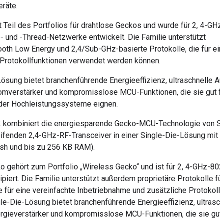
eräte.
 Teil des Portfolios für drahtlose Geckos und wurde für 2, 4-GH
- und -Thread-Netzwerke entwickelt. Die Familie unterstützt
oth Low Energy und 2,4/Sub-GHz-basierte Protokolle, die für ei
 Protokollfunktionen verwendet werden können.
ösung bietet branchenführende Energieeffizienz, ultraschnelle 
romverstärker und kompromisslose MCU-Funktionen, die sie gut f
er Hochleistungssysteme eignen.
kombiniert die energiesparende Gecko-MCU-Technologie von Si
eifenden 2,4-GHz-RF-Transceiver in einer Single-Die-Lösung mit
ash und bis zu 256 KB RAM).
o gehört zum Portfolio „Wireless Gecko“ und ist für 2, 4-GHz-8
iert. Die Familie unterstützt außerdem proprietäre Protokolle 
e für eine vereinfachte Inbetriebnahme und zusätzliche Protoko
le-Die-Lösung bietet branchenführende Energieeffizienz, ultras
ergieverstärker und kompromisslose MCU-Funktionen, die sie gut