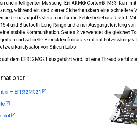
en und intelligenter Messung. Ein ARM® Cortex®-M33-Kern mit
stung, während ein dedizierter Sicherheitskern eine schnellere 
n und eine Zugriffssteuerung für die Fehlerbehebung bietet. Mit
2.15.4 und Bluetooth Long Range und einer Ausgangsleistung von
ine stabile Kommunikation. Series 2 verwendet die gleichen To
igration und schnelle Produkteinführungszeit mit Entwicklungsk
tzwerkanalysator von Silicon Labs.
 auf dem EFR32MG21 ausgeführt wird, ist eine Thread-zertifizi
rmationen
reiber – EFR32MG21
ite
gskit