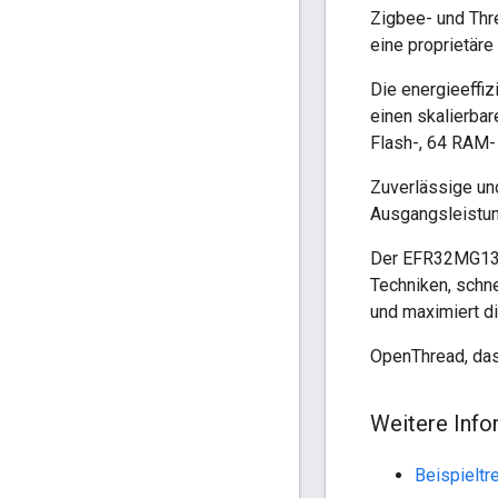
Zigbee- und Thr
eine proprietär
Die energieeffiz
einen skalierba
Flash-, 64 RAM-
Zuverlässige un
Ausgangsleistun
Der EFR32MG13 w
Techniken, schn
und maximiert di
OpenThread, das
Weitere Info
Beispielt