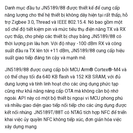
Danh mục đầu tư JN5189/88 được thiết kế để cung cấp
năng lượng cho thế hệ thiết bị không dây hiện tại rất thấp, hỗ
trợ Zigbee 3.0, Thread và IEEE 802.15.4. Nó bao gồm một
số chế độ tiết kiệm pin và mức tiêu thụ điện năng TX và RX
cực thấp, cho phép các thiết bị chạy bằng JN5189/88 có
thời lượng pin lâu hơn. Với độ nhạy -100 dBm RX và công
suất đầu ra TX lên tới +11 dBm, JN5189/88 cung cấp hiệu
suất giao tiếp đáng tin cậy và mạnh mẽ.
JN5189/88 được cung cấp bởi MCU Arm® Cortex®-M4 và
có thể chạy tối đa 640 KB flash và 152 KB SRAM, với đủ
dung lượng và tính linh hoạt cho các ứng dụng phức tạp
cũng như khả năng nâng cấp OTA mà không cần bộ nhớ
ngoài. API này có một bộ thiết bị ngoại vi MCU phong phú
và nhiều giao diện giao tiếp nối tiếp cho các ứng dụng được
kết nối nhúng. JN5189T/88T có NTAG tích hợp NFC để triển
khai việc ủy quyền NFC không tiếp xúc, đơn giản hóa việc
xây dựng mạng.