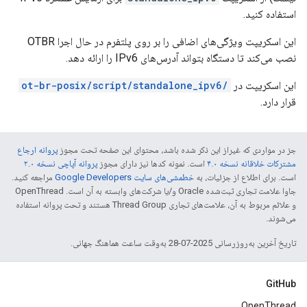
استفاده کنید.
این اسکریپت ویژگی‌های اضافی را بر روی پلتفرم در حال اجرا OTBR
نصب می‌کند تا دستگاه بتواند آدرس‌های IPv6 را ارائه دهد.
این اسکریپت در
/ot-br-posix/script/standalone_ipv6
قرار دارد.
جز در مواردی که غیراز این ذکر شده باشد، محتوای این صفحه تحت مجوز
پروانه ارجاع
مشترکات خلاقانه نسخه ۴.۰
است. نمونه کدها نیز دارای مجوز
پروانه آپاچی نسخه ۲.۰
است. برای اطلاع از جزئیات، به
خطمشی‌های سایت Google Developers‏
مراجعه کنید.
جاوا علامت تجاری ثبت‌شده Oracle و/یا شرکت‌های وابسته به آن است. ‫OpenThread
و علائم مربوط به آن، علامت‌های تجاری Thread Group هستند و تحت پروانه استفاده
می‌شوند.
تاریخ آخرین به‌روزرسانی 2025-07-28 به‌وقت ساعت هماهنگ جهانی.
GitHub
OpenThread