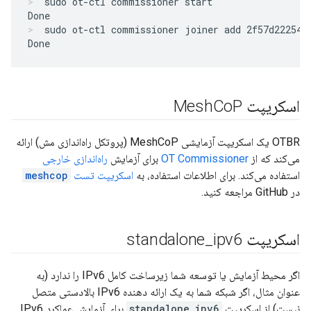
sudo ot-ctl commissioner start
sudo ot-ctl commissioner joiner add 2f57d222545
اسکریپت Mesh
P
Co
OTBR یک اسکریپت آزمایشی MeshCoP (پروتکل راه‌اندازی مش) ارائه
می‌کند که از
OT Commissioner
برای آزمایش
راه‌اندازی خارجی
استفاده می‌کند. برای اطلاعات استفاده، به
اسکریپت تست
meshcop
در GitHub مراجعه کنید.
اسکریپت standalone
ipv6
_
اگر محیط آزمایش یا توسعه شما زیرساخت کامل IPv6 را ندارد (به
عنوان مثال، اگر شبکه شما به یک ارائه دهنده IPv6 بالادستی متصل
نیست) از اسکریپت
standalone_ipv6
برای آزمایش عملکرد IPv6