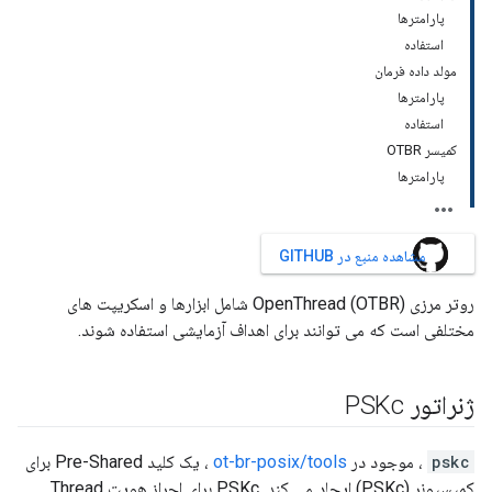
پارامترها
استفاده
مولد داده فرمان
پارامترها
استفاده
کمیسر OTBR
پارامترها
مشاهده منبع در GITHUB
روتر مرزی OpenThread (OTBR) شامل ابزارها و اسکریپت های
مختلفی است که می توانند برای اهداف آزمایشی استفاده شوند.
ژنراتور PSKc
pskc
، موجود در
ot-br-posix/tools
، یک کلید Pre-Shared برای
کمیسیونر (PSKc) ایجاد می کند. PSKc برای احراز هویت Thread