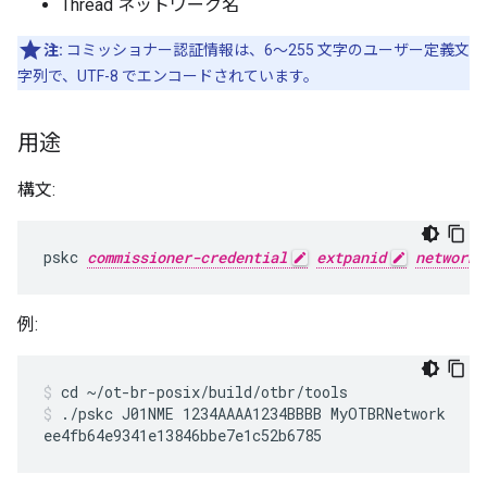
Thread ネットワーク名
注:
コミッショナー認証情報は、6～255 文字のユーザー定義文
字列で、UTF-8 でエンコードされています。
用途
構文:
pskc 
commissioner-credential
extpanid
network-
例:
cd ~/ot-br-posix/build/otbr/tools
./pskc J01NME 1234AAAA1234BBBB MyOTBRNetwork