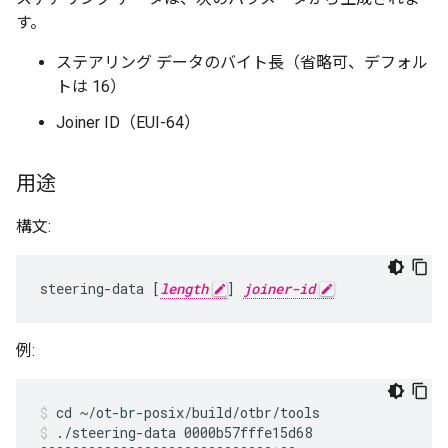
す。
ステアリング データのバイト長（省略可、デフォル
トは 16）
Joiner ID（EUI-64）
用途
構文:
steering-data [
length
] 
joiner-id
例:
cd ~/ot-br-posix/build/otbr/tools
./steering-data 0000b57fffe15d68