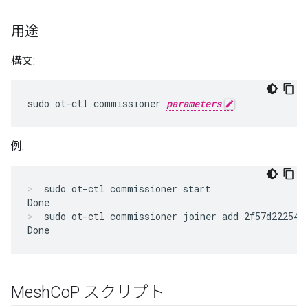
用途
構文:
sudo ot-ctl commissioner 
parameters
例:
sudo ot-ctl commissioner start
sudo ot-ctl commissioner joiner add 2f57d222545
Mesh
Co
P スクリプト