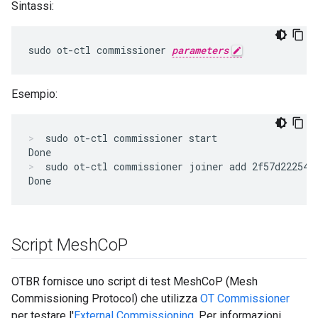
Sintassi:
sudo ot-ctl commissioner 
parameters
Esempio:
sudo ot-ctl commissioner start
sudo ot-ctl commissioner joiner add 2f57d222545
Script Mesh
Co
P
OTBR fornisce uno script di test MeshCoP (Mesh
Commissioning Protocol) che utilizza
OT Commissioner
per testare l'
External Commissioning
. Per informazioni