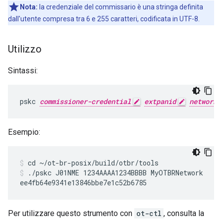
Nota:
la credenziale del commissario è una stringa definita
dall'utente compresa tra 6 e 255 caratteri, codificata in UTF-8.
Utilizzo
Sintassi:
pskc 
commissioner-credential
extpanid
network-
Esempio:
cd ~/ot-br-posix/build/otbr/tools
./pskc J01NME 1234AAAA1234BBBB MyOTBRNetwork
Per utilizzare questo strumento con
ot-ctl
, consulta la