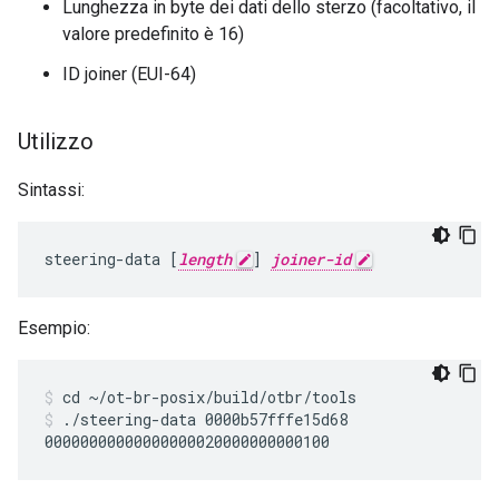
Lunghezza in byte dei dati dello sterzo (facoltativo, il
valore predefinito è 16)
ID joiner (EUI-64)
Utilizzo
Sintassi:
steering-data [
length
] 
joiner-id
Esempio:
cd ~/ot-br-posix/build/otbr/tools
./steering-data 0000b57fffe15d68