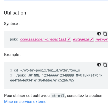
Utilisation
Syntaxe :
pskc 
commissioner-credential
extpanid
network-
Exemple :
cd ~/ot-br-posix/build/otbr/tools
./pskc J01NME 1234AAAA1234BBBB MyOTBRNetwork
Pour utiliser cet outil avec
ot-ctl
, consultez la section
Mise en service externe
.