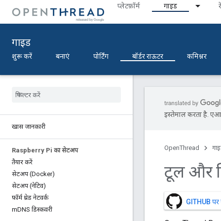
प्‍लेटफ़ॉर्म
गाइड
र
गाइड
शुरू करें
बनाएं
पोर्टिंग
बॉर्डर राऊटर
कमिश्नर
इस्तेमाल करता है. एआई 
खास जानकारी
OpenThread
गा
Raspberry Pi का सेटअप
तैयार करें
टूल और स्क
सेटअप (Docker)
सेटअप (नेटिव)
फ़ॉर्म थ्रेड नेटवर्क
GITHUB पर सोर
m
DNS डिस्कवरी