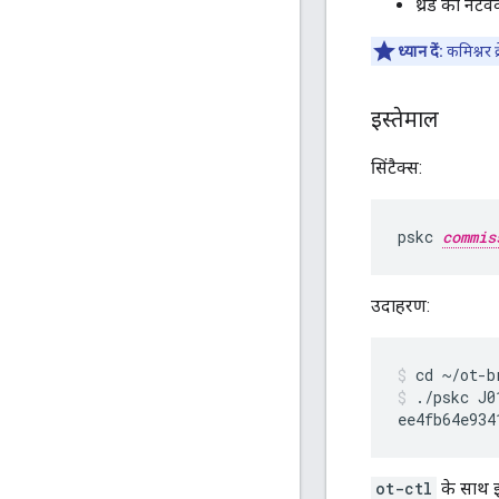
थ्रेड का नेटवर
ध्यान दें:
कमिश्नर क
इस्तेमाल
सिंटैक्स:
pskc 
commis
उदाहरण:
cd ~/ot-b
./pskc J0
ot-ctl
के साथ इ