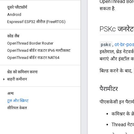
OpenThread Border
दूसरे प्लैटफ़ॉर्म
सकता है.
Android
Espressif ESP32 सीरीज़ (Free
RTOS)
PSKc जनरेट
कोड लैब
Open
Thread Border Router
pskc
,
ot-br-pos
Open
Thread बॉर्डर राऊटर IPv6 मल्टीकास्ट
इस्तेमाल, थ्रेड नेट
Open
Thread बॉर्डर राऊटर NAT64
बनाएं और इंस्टॉल कर
बिल्ड करने के बाद,
थ्रेड को कमिशन करना
बाहरी कमीशन
पैरामीटर
अन्य
टूल और स्क्रिप्ट
पीएसकेसी इन पैरामी
सीरियल केबल
कमिश्नर के क्
Thread नेटव