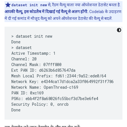
dataset init new
से, रैंडम वैल्यू वाला नया ऑपरेशनल डेटासेट बनता है.
आपकी वैल्यू, इस कोडलैब में दिखाई गई वैल्यू से अलग होंगी.
Codelab के उदाहरण
में दी गई कमांड में मौजूद वैल्यू को अपने ऑपरेशनल डेटासेट की वैल्यू से बदलें.
> dataset init new

Done

> dataset

Active Timestamp: 1

Channel: 20

Channel Mask: 07fff800

Ext PAN ID: d6263b6d857647da

Mesh Local Prefix: fd61:2344:9a52:ede0/64

Network Key: e4344ca17d1dca2a33f064992f31f786

Network Name: OpenThread-c169

PAN ID: 0xc169

PSKc: ebb4f2f8a68026fc55bcf3d7be3e6fe4

Security Policy: 0, onrcb
