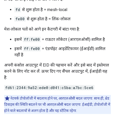
fd
से शुरू होता है = mesh-local
fe80
से शुरू होता है = लिंक-लोकल
मेश-लोकल पतों को आगे इन कैटगरी में बांटा गया है:
इसमें
ff:fe00
= राऊटर लोकेटर (आरएलओसी) शामिल है
इसमें
ff:fe00
= एंडपॉइंट आइडेंटिफ़ायर (ईआईडी) शामिल
नहीं है
अपनी कंसोल आउटपुट में EID की पहचान करें और इसे बाद में इस्तेमाल
करने के लिए नोट कर लें. ऊपर दिए गए सैंपल आउटपुट में, ईआईडी यह
है:
fd61:2344:9a52:ede0:d041:c5ba:a7bc:5ce6
नेटवर्क टोपोलॉजी में बदलाव होने पर, आरएलओसी बदल जाएगा. साथ ही, थ्रेड
डिवाइस की स्थिति बदलने पर भी आरएलओसी बदल जाएगा. ईआईडी, टोपोलॉजी में
होने वाले बदलावों से अलग होता है और यह स्टैटिक रहेगा.