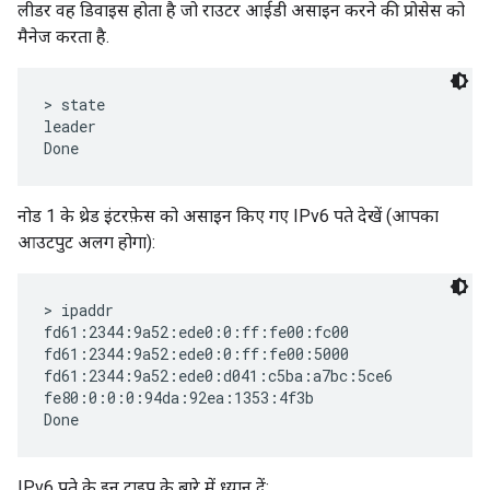
लीडर वह डिवाइस होता है जो राउटर आईडी असाइन करने की प्रोसेस को
मैनेज करता है.
> state

leader

नोड 1 के थ्रेड इंटरफ़ेस को असाइन किए गए IPv6 पते देखें (आपका
आउटपुट अलग होगा):
> ipaddr

fd61:2344:9a52:ede0:0:ff:fe00:fc00

fd61:2344:9a52:ede0:0:ff:fe00:5000

fd61:2344:9a52:ede0:d041:c5ba:a7bc:5ce6

fe80:0:0:0:94da:92ea:1353:4f3b

IPv6 पते के इन टाइप के बारे में ध्यान दें: