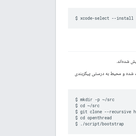
اصل می‌کنند که toolchain نصب شده و محیط به درستی پیکربندی
$ mkdir -p ~/src

$ cd ~/src

$ git clone --recursive h
$ cd openthread
