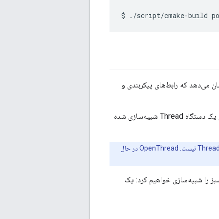
 استفاده خواهید کرد، یک برنامه OpenThread مینیمال را نشان می‌دهد که رابط‌های پیکربندی و
این تمرین شما را با حداقل مراحل مورد نیاز برای پینگ کردن یک دستگاه Thread شبیه‌سازی شده از یک دستگاه Thread شبیه‌سازی شده
این تمرین اول شامل هیچ پیکربندی پارامتر شبکه، مانند IEEE 802.15.4 PAN ID یا Thread Network Key نیست. OpenThread در حال
درون دایره سبز را شبیه‌سازی خواهیم کرد: یک