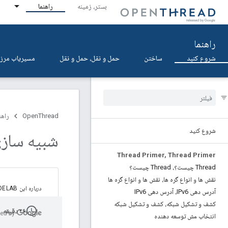
بستر، زمینه
راهنما
راهنما
شروع کنید
ساختن
حمل و نقل، حمل و نقل
مسیریاب مرزی
OpenThread
راهن
شروع کنید
شبیه سازی شبکه d
Thread Primer
,
Thread Primer
Thread چیست؟، Thread چیست؟
نقش ها و انواع گره ها، نقش ها و انواع گره ها
درباره این CODELAB
آدرس دهی IPv6، آدرس دهی IPv6
کشف و تشکیل شبکه، کشف و تشکیل شبکه
schedule
۲۶ دقیقه
انتخاب مش توسعه دهنده