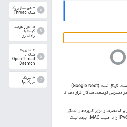
۴. شبیه‌سازی یک
شبکه Thread
۵. احراز هویت
گره‌ها با
راه‌اندازی
۶. مدیریت
شبکه با
OpenThread
Daemon
۷. تبریک
می‌گویم!
است. گوگل نست (Google Nest)
مورد استفاده در محصولات Nest را به طور گسترده در دسترس توسعه‌دهندگان قرار دهد تا
ه دستگاه مبتنی بر IPv6، قابل اعتماد، امن و کم‌مصرف را برای کاربردهای خانگی
تعریف می‌کند. OpenThread تمام لایه‌های شبکه Thread شامل IPv6، 6LoWPAN، IEEE 802.15.4 را با امنیت MAC، ایجاد لینک