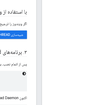
با استفاده از 
اگر ویندوز را ترجیح می‌دهی
شبیه‌سازی OPENTHREAD روی داکر
۳
.
برنامه‌های Open
ad
پس از اتمام نصب، برنامه نمونه OpenThread را بسازید. برای این Codelab
اکنون OpenThread Daemon را بسازید: