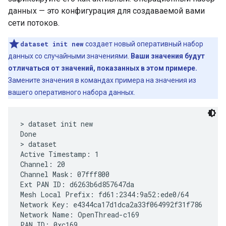
данных — это конфигурация для создаваемой вами
сети потоков.
dataset init new
создает новый оперативный набор
данных со случайными значениями.
Ваши значения будут
отличаться от значений, показанных в этом примере.
Замените значения в командах примера на значения из
вашего оперативного набора данных.
> dataset init new

Done

> dataset

Active Timestamp: 1

Channel: 20

Channel Mask: 07fff800

Ext PAN ID: d6263b6d857647da

Mesh Local Prefix: fd61:2344:9a52:ede0/64

Network Key: e4344ca17d1dca2a33f064992f31f786

Network Name: OpenThread-c169

PAN ID: 0xc169
