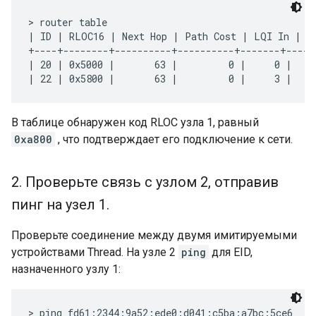
> router table

| ID | RLOC16 | Next Hop | Path Cost | LQI In | LQ
+----+--------+----------+----------+-------+-----
| 20 | 0x5000 |       63 |         0 |     0 |    
В таблице обнаружен код RLOC узла 1, равный
0xa800
, что подтверждает его подключение к сети.
2
.
Проверьте связь с узлом 2
,
отправив
пинг на узел 1
.
Проверьте соединение между двумя имитируемыми
устройствами Thread. На узле 2
ping
для EID,
назначенного узлу 1:
> ping fd61:2344:9a52:ede0:d041:c5ba:a7bc:5ce6
