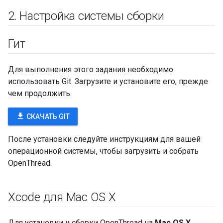
2
.
Настройка системы сборки
Гит
Для выполнения этого задания необходимо
использовать Git. Загрузите и установите его, прежде
чем продолжить.
file_download
СКАЧАТЬ GIT
После установки следуйте инструкциям для вашей
операционной системы, чтобы загрузить и собрать
OpenThread.
Xcode для Mac OS X
Для установки и сборки OpenThread на
Mac OS X