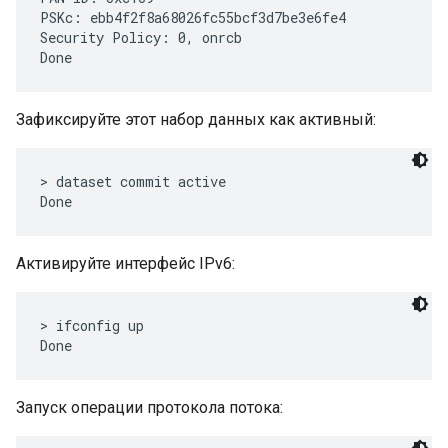
PSKc: ebb4f2f8a68026fc55bcf3d7be3e6fe4

Security Policy: 0, onrcb

Зафиксируйте этот набор данных как активный:
> dataset commit active

Активируйте интерфейс IPv6:
> ifconfig up

Запуск операции протокола потока: