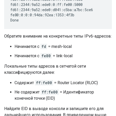
fd61:2344:9a52:ede0:0:ff:fe00:5000

fd61:2344:9a52:ede0:d041:c5ba:a7bc:5ce6

fe80:0:0:0:94da:92ea:1353:4f3b

Обратите внимание на конкретные типы IPv6-адресов:
Начинается с
fd
= mesh-local
Начинается с
fe80
= link-local
Локальные типы адресов в сетчатой ​​сети
классифицируются далее:
Содержит
ff:fe00
= Router Locator (RLOC)
Не содержит
ff:fe00
= Идентификатор
конечной точки (EID)
Найдите EID в выводе консоли и запишите его для
дальнейшего использования. В приведенном выше