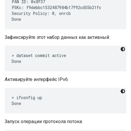
PAN ID: 0x8f37

PSKc: f9debbc1532487984b17f92cd55b21fc

Security Policy: 0, onrcb

Зафиксируйте этот набор данных как активный:
> dataset commit active

Активируйте интерфейс IPv6:
> ifconfig up

Запуск операции протокола потока: