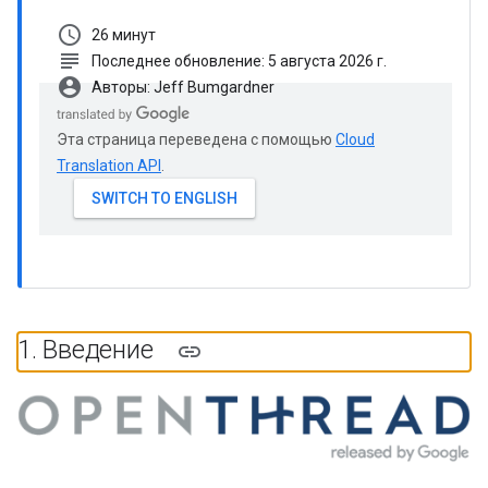
schedule
26 минут
subject
Последнее обновление: 5 августа 2026 г.
account_circle
Авторы: Jeff Bumgardner
Эта страница переведена с помощью
Cloud
Translation API
.
1
.
Введение