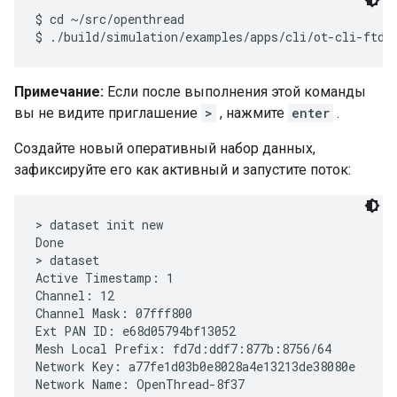
$ cd ~/src/openthread

Примечание:
Если после выполнения этой команды
вы не видите приглашение
>
, нажмите
enter
.
Создайте новый оперативный набор данных,
зафиксируйте его как активный и запустите поток:
> dataset init new

Done

> dataset

Active Timestamp: 1

Channel: 12

Channel Mask: 07fff800

Ext PAN ID: e68d05794bf13052

Mesh Local Prefix: fd7d:ddf7:877b:8756/64

Network Key: a77fe1d03b0e8028a4e13213de38080e

Network Name: OpenThread-8f37
