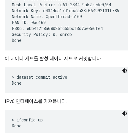
Mesh Local Prefix: fd61:2344:9a52:ede0/64

Network Key: e4344ca17d1dca2a33f064992f31f786

Network Name: OpenThread-c169

PAN ID: 0xc169

PSKc: ebb4f2f8a68026fc55bcf3d7be3e6fe4

Security Policy: 0, onrcb

이 데이터 세트를 활성 데이터 세트로 커밋합니다.
> dataset commit active

IPv6 인터페이스를 가져옵니다.
> ifconfig up
