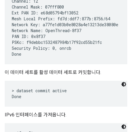
Channel: 12

Channel Mask: 07fff800

Ext PAN ID: e68d05794bf13052

Mesh Local Prefix: fd7d:ddf7:877b:8756/64

Network Key: a77fe1d03b0e8028a4e13213de38080e

Network Name: OpenThread-8f37

PAN ID: 0x8f37

PSKc: f9debbc1532487984b17f92cd55b21fc

Security Policy: 0, onrcb

이 데이터 세트를 활성 데이터 세트로 커밋합니다.
> dataset commit active

IPv6 인터페이스를 가져옵니다.