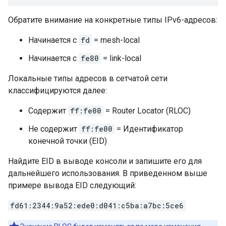
Обратите внимание на конкретные типы IPv6-адресов:
Начинается с
fd
= mesh-local
Начинается с
fe80
= link-local
Локальные типы адресов в сетчатой ​​сети
классифицируются далее:
Содержит
ff:fe00
= Router Locator (RLOC)
Не содержит
ff:fe00
= Идентификатор
конечной точки (EID)
Найдите EID в выводе консоли и запишите его для
дальнейшего использования. В приведенном выше
примере вывода EID следующий:
fd61:2344:9a52:ede0:d041:c5ba:a7bc:5ce6