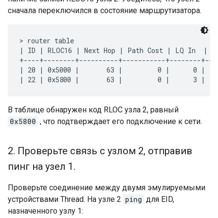
сначала переключился в состояние маршрутизатора.
> router table

| ID | RLOC16 | Next Hop | Path Cost | LQ In  | LQ
+----+--------+----------+-----------+--------+---
| 20 | 0x5000 |       63 |         0 |      0 |   
В таблице обнаружен код RLOC узла 2, равный
0x5800
, что подтверждает его подключение к сети.
2
.
Проверьте связь с узлом 2
,
отправив
пинг на узел 1
.
Проверьте соединение между двумя эмулируемыми
устройствами Thread. На узле 2
ping
для EID,
назначенного узлу 1: