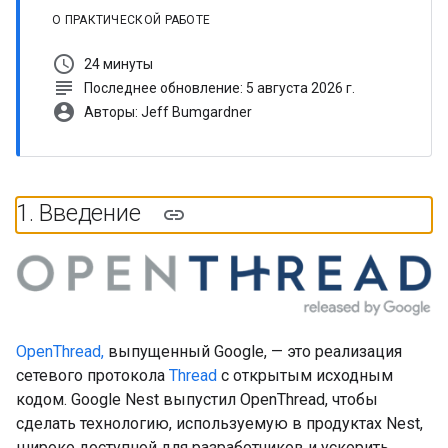
О ПРАКТИЧЕСКОЙ РАБОТЕ
schedule
24 минуты
subject
Последнее обновление: 5 августа 2026 г.
account_circle
Авторы: Jeff Bumgardner
1
.
Введение
OpenThread,
выпущенный Google, — это реализация
сетевого протокола
Thread
с открытым исходным
кодом. Google Nest выпустил OpenThread, чтобы
сделать технологию, используемую в продуктах Nest,
широко доступной для разработчиков и ускорить