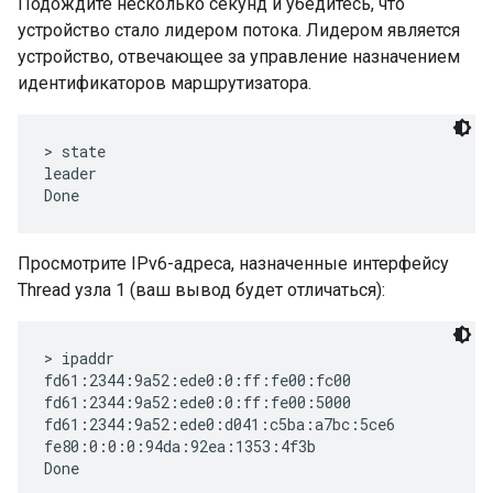
Подождите несколько секунд и убедитесь, что
устройство стало лидером потока. Лидером является
устройство, отвечающее за управление назначением
идентификаторов маршрутизатора.
> state

leader

Просмотрите IPv6-адреса, назначенные интерфейсу
Thread узла 1 (ваш вывод будет отличаться):
> ipaddr

fd61:2344:9a52:ede0:0:ff:fe00:fc00

fd61:2344:9a52:ede0:0:ff:fe00:5000

fd61:2344:9a52:ede0:d041:c5ba:a7bc:5ce6

fe80:0:0:0:94da:92ea:1353:4f3b
