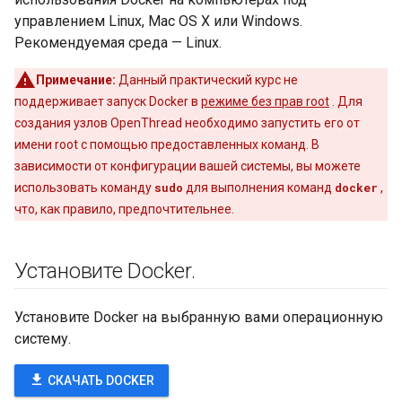
управлением Linux, Mac OS X или Windows.
Рекомендуемая среда — Linux.
Примечание:
Данный практический курс не
поддерживает запуск Docker в
режиме без прав root
. Для
создания узлов OpenThread необходимо запустить его от
имени root с помощью предоставленных команд. В
зависимости от конфигурации вашей системы, вы можете
использовать команду
sudo
для выполнения команд
docker
,
что, как правило, предпочтительнее.
Установите Docker
.
Установите Docker на выбранную вами операционную
систему.
file_download
СКАЧАТЬ DOCKER