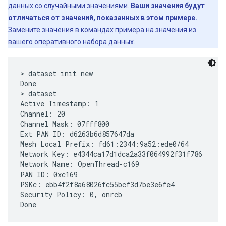
данных со случайными значениями.
Ваши значения будут
отличаться от значений, показанных в этом примере.
Замените значения в командах примера на значения из
вашего оперативного набора данных.
> dataset init new

Done

> dataset

Active Timestamp: 1

Channel: 20

Channel Mask: 07fff800

Ext PAN ID: d6263b6d857647da

Mesh Local Prefix: fd61:2344:9a52:ede0/64

Network Key: e4344ca17d1dca2a33f064992f31f786

Network Name: OpenThread-c169

PAN ID: 0xc169

PSKc: ebb4f2f8a68026fc55bcf3d7be3e6fe4

Security Policy: 0, onrcb
