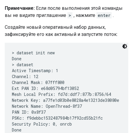
Примечание:
Если после выполнения этой команды
вы не видите приглашение
>
, нажмите
enter
.
Создайте новый оперативный набор данных,
зафиксируйте его как активный и запустите поток:
> dataset init new

Done

> dataset

Active Timestamp: 1

Channel: 12

Channel Mask: 07fff800

Ext PAN ID: e68d05794bf13052

Mesh Local Prefix: fd7d:ddf7:877b:8756/64

Network Key: a77fe1d03b0e8028a4e13213de38080e

Network Name: OpenThread-8f37

PAN ID: 0x8f37

PSKc: f9debbc1532487984b17f92cd55b21fc

Security Policy: 0, onrcb
