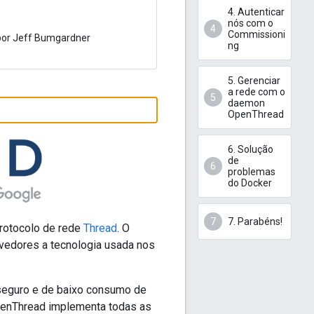
4. Autenticar
nós com o
Commissioni
 por Jeff Bumgardner
ng
5. Gerenciar
a rede com o
daemon
OpenThread
6. Solução
de
problemas
do Docker
7. Parabéns!
rotocolo de rede
Thread
. O
vedores a tecnologia usada nos
 seguro e de baixo consumo de
penThread implementa todas as