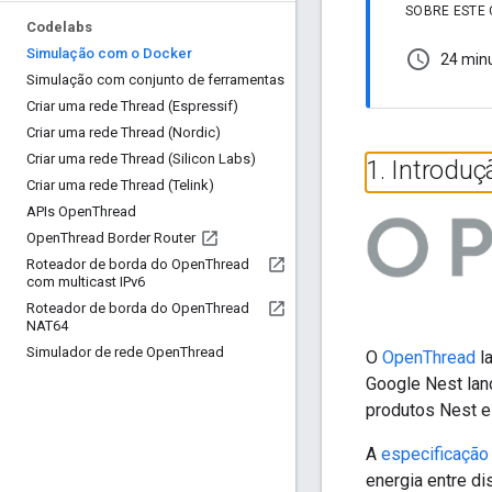
SOBRE ESTE
Codelabs
Simulação com o Docker
schedule
24 min
Simulação com conjunto de ferramentas
Criar uma rede Thread (Espressif)
Criar uma rede Thread (Nordic)
Criar uma rede Thread (Silicon Labs)
1
.
Introdu
Criar uma rede Thread (Telink)
APIs Open
Thread
Open
Thread Border Router
Roteador de borda do Open
Thread
com multicast IPv6
Roteador de borda do Open
Thread
NAT64
Simulador de rede Open
Thread
O
OpenThread
l
Google Nest lan
produtos Nest e
A
especificação
energia entre d