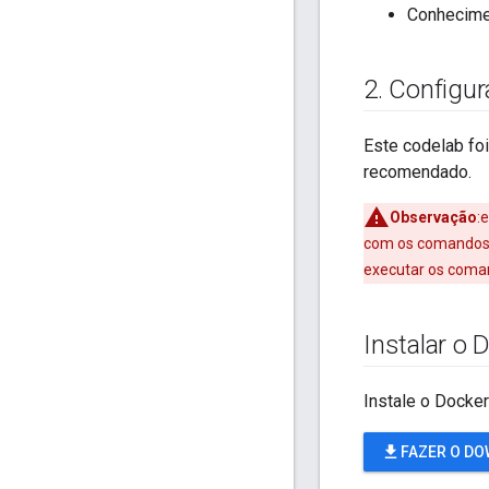
Conhecime
2
.
Configur
Este codelab fo
recomendado.
Observação
:
com os comandos f
executar os com
Instalar o 
Instale o Docke
file_download
FAZER O D