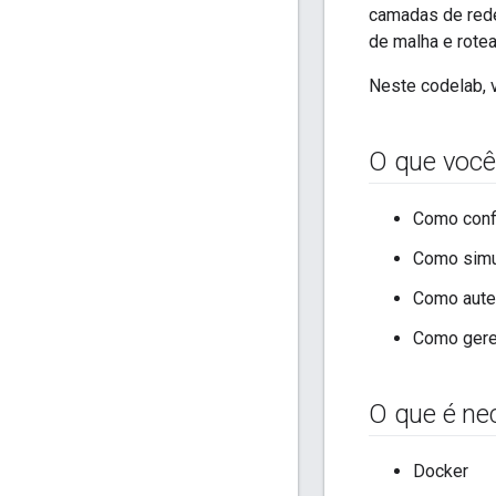
camadas de rede
de malha e rote
Neste codelab, 
O que você
Como confi
Como simu
Como auten
Como gere
O que é ne
Docker