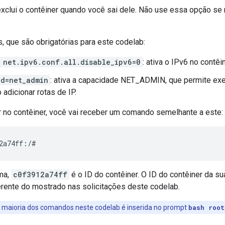
xclui o contêiner quando você sai dele. Não use essa opção se 
, que são obrigatórias para este codelab:
 net.ipv6.conf.all.disable_ipv6=0
: ativa o IPv6 no contêin
d=net_admin
: ativa a capacidade NET_ADMIN, que permite exe
 adicionar rotas de IP.
r no contêiner, você vai receber um comando semelhante a este:
ma,
c0f3912a74ff
é o ID do contêiner. O ID do contêiner da su
erente do mostrado nas solicitações deste codelab.
a maioria dos comandos neste codelab é inserida no prompt
bash root