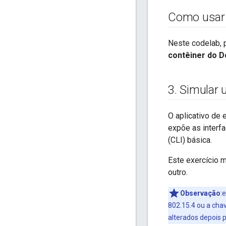
Como usar
Neste codelab, 
contêiner do D
3
.
Simular 
O aplicativo de
expõe as interf
(CLI) básica.
Este exercício 
outro.
Observação
:
802.15.4 ou a cha
alterados depois p