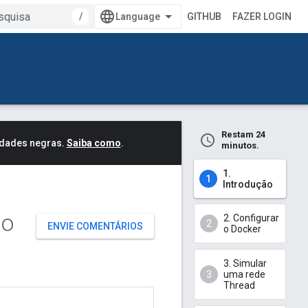
/
GITHUB
FAZER LOGIN
Restam 24
idades negras.
Saiba como
.
minutos.
1.
Introdução
do
2. Configurar
ENVIE COMENTÁRIOS
o Docker
3. Simular
uma rede
Thread