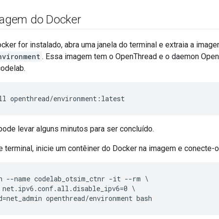
imagem do Docker
ker for instalado, abra uma janela do terminal e extraia a imag
nvironment
. Essa imagem tem o OpenThread e o daemon OpenT
codelab.
ode levar alguns minutos para ser concluído.
e terminal, inicie um contêiner do Docker na imagem e conecte-o
n --name codelab_otsim_ctnr -it --rm \

 net.ipv6.conf.all.disable_ipv6=0 \
