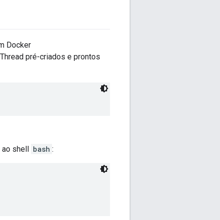
em Docker
hread pré-criados e prontos
 ao shell
bash
: