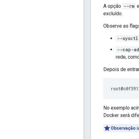
A opção
--rm
e
excluído.
Observe as flags
--sysctl
--cap-ad
rede, como
Depois de entra
No exemplo aci
Docker será dif
Observação
: