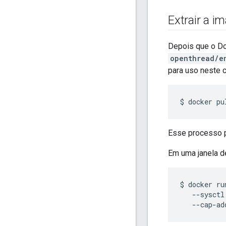
Extrair a 
Depois que o Doc
openthread/e
para uso neste 
Esse processo p
Em uma janela d
$ docker ru
   --sysctl