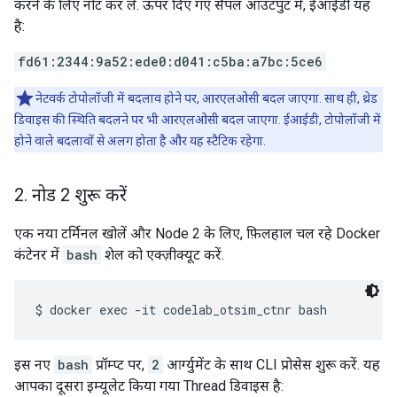
करने के लिए नोट कर लें. ऊपर दिए गए सैंपल आउटपुट में, ईआईडी यह
है:
fd61:2344:9a52:ede0:d041:c5ba:a7bc:5ce6
नेटवर्क टोपोलॉजी में बदलाव होने पर, आरएलओसी बदल जाएगा. साथ ही, थ्रेड
डिवाइस की स्थिति बदलने पर भी आरएलओसी बदल जाएगा. ईआईडी, टोपोलॉजी में
होने वाले बदलावों से अलग होता है और यह स्टैटिक रहेगा.
2
.
नोड 2 शुरू करें
एक नया टर्मिनल खोलें और Node 2 के लिए, फ़िलहाल चल रहे Docker
कंटेनर में
bash
शेल को एक्ज़ीक्यूट करें.
इस नए
bash
प्रॉम्प्ट पर,
2
आर्ग्युमेंट के साथ CLI प्रोसेस शुरू करें. यह
आपका दूसरा इम्यूलेट किया गया Thread डिवाइस है: