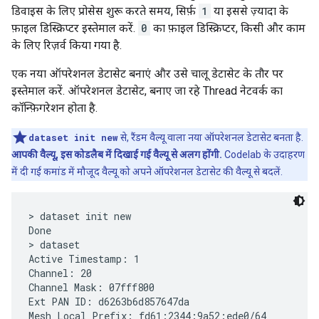
डिवाइस के लिए प्रोसेस शुरू करते समय, सिर्फ़
1
या इससे ज़्यादा के
फ़ाइल डिस्क्रिप्टर इस्तेमाल करें.
0
का फ़ाइल डिस्क्रिप्टर, किसी और काम
के लिए रिज़र्व किया गया है.
एक नया ऑपरेशनल डेटासेट बनाएं और उसे चालू डेटासेट के तौर पर
इस्तेमाल करें. ऑपरेशनल डेटासेट, बनाए जा रहे Thread नेटवर्क का
कॉन्फ़िगरेशन होता है.
dataset init new
से, रैंडम वैल्यू वाला नया ऑपरेशनल डेटासेट बनता है.
आपकी वैल्यू, इस कोडलैब में दिखाई गई वैल्यू से अलग होंगी.
Codelab के उदाहरण
में दी गई कमांड में मौजूद वैल्यू को अपने ऑपरेशनल डेटासेट की वैल्यू से बदलें.
> dataset init new

Done

> dataset

Active Timestamp: 1

Channel: 20

Channel Mask: 07fff800

Ext PAN ID: d6263b6d857647da

Mesh Local Prefix: fd61:2344:9a52:ede0/64
