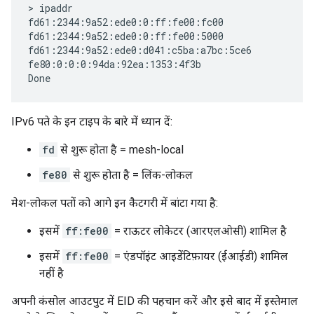
> ipaddr

fd61:2344:9a52:ede0:0:ff:fe00:fc00

fd61:2344:9a52:ede0:0:ff:fe00:5000

fd61:2344:9a52:ede0:d041:c5ba:a7bc:5ce6

fe80:0:0:0:94da:92ea:1353:4f3b

IPv6 पते के इन टाइप के बारे में ध्यान दें:
fd
से शुरू होता है = mesh-local
fe80
से शुरू होता है = लिंक-लोकल
मेश-लोकल पतों को आगे इन कैटगरी में बांटा गया है:
इसमें
ff:fe00
= राऊटर लोकेटर (आरएलओसी) शामिल है
इसमें
ff:fe00
= एंडपॉइंट आइडेंटिफ़ायर (ईआईडी) शामिल
नहीं है
अपनी कंसोल आउटपुट में EID की पहचान करें और इसे बाद में इस्तेमाल