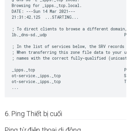
Browsing for _ipps._tcp.local.

DATE: ---Sun 14 Mar 2021---

21:31:42.125  ...STARTING...

; To direct clients to browse a different domain, s
lb._dns-sd._udp                                 PTR
; In the list of services below, the SRV records wi
; When transferring this zone file data to your uni
; names with the correct fully-qualified (unicast) 
_ipps._tcp                                      PTR
ot-service._ipps._tcp                           SRV
ot-service._ipps._tcp                           TXT
6
.
Ping Thiết bị cuối
Ping từ điện thoại di động