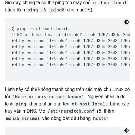
Giờ đây, chúng ta có thể ping tên máy chủ
ot-host.local
bằng lệnh
ping -6
(
ping6
cho macOS):
$ ping -6 ot-host.local.

PING ot-host.local.(fd76:a5d1:fcb0:1707:d3dc:26d3:
64 bytes from fd76:a5d1:fcb0:1707:d3dc:26d3:f70b:b
64 bytes from fd76:a5d1:fcb0:1707:d3dc:26d3:f70b:b
64 bytes from fd76:a5d1:fcb0:1707:d3dc:26d3:f70b:b
64 bytes from fd76:a5d1:fcb0:1707:d3dc:26d3:f70b:b
64 bytes from fd76:a5d1:fcb0:1707:d3dc:26d3:f70b:b
Lệnh này có thể không thành công trên các máy chủ Linux có
lỗi
"Name or service not known"
. Nguyên nhân là do
lệnh
ping
không phân giải tên
ot-host.local.
bằng các
truy vấn mDNS. Mở
/etc/nsswitch.conf
rồi thêm
mdns6_minimal
vào dòng bắt đầu bằng
hosts
: