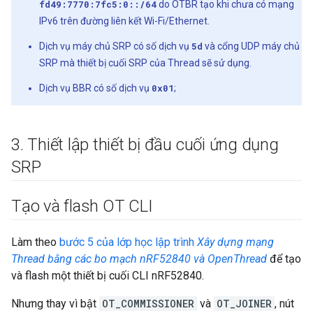
fd49:7770:7fc5:0::/64
do OTBR tạo khi chưa có mạng
IPv6 trên đường liên kết Wi-Fi/Ethernet.
Dịch vụ máy chủ SRP có số dịch vụ
5d
và cổng UDP máy chủ
SRP mà thiết bị cuối SRP của Thread sẽ sử dụng.
Dịch vụ BBR có số dịch vụ
0x01
;
3
.
Thiết lập thiết bị đầu cuối ứng dụng
SRP
Tạo và flash OT CLI
Làm theo
bước 5 của lớp học lập trình
Xây dựng mạng
Thread bằng các bo mạch nRF52840 và OpenThread
để tạo
và flash một thiết bị cuối CLI nRF52840.
Nhưng thay vì bật
OT_COMMISSIONER
và
OT_JOINER
, nút