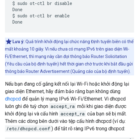
$ sudo ot-ctl br disable

Done

$ sudo ot-ctl br enable

Lưu ý:
Quá trình khởi động lại chức năng Định tuyến biên có thể
mất khoảng 10 giây. Vì nếu chưa có mạng IPv6 trên giao diện Wi-
Fi/Ethernet, thì mạng này cần đợi thông báo Router Solicitation
(Yêu cầu của bộ định tuyến) hết thời gian chờ trước khi bắt đầu gửi
thông báo Router Advertisement (Quảng cáo của bộ định tuyến).
Nếu bạn đang cố gắng kết nối lại Wi-Fi hoặc khởi động lại
giao diện Ethernet, hãy đảm bảo rằng bạn không dùng
dhcpcd
để quản lý mạng IPv6 Wi-Fi/Ethernet. Vì dhcpcd
luôn ghi đè tuỳ chọn
accept_ra
mỗi khi giao diện được
khởi động lại và cấu hình
accept_ra
của bạn sẽ bị mất.
Thêm các dòng bên dưới vào tệp cấu hình dhcpcd (ví dụ:
/etc/dhcpcd.conf
) để tắt rõ ràng IPv6 trong dhcpcd: