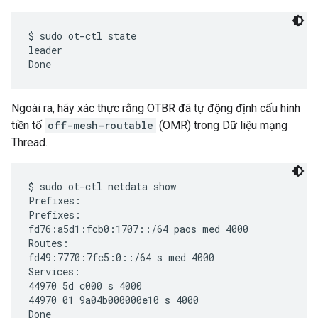
$ sudo ot-ctl state

leader

Ngoài ra, hãy xác thực rằng OTBR đã tự động định cấu hình
tiền tố
off-mesh-routable
(OMR) trong Dữ liệu mạng
Thread.
$ sudo ot-ctl netdata show

Prefixes:

Prefixes:

fd76:a5d1:fcb0:1707::/64 paos med 4000

Routes:

fd49:7770:7fc5:0::/64 s med 4000

Services:

44970 5d c000 s 4000

44970 01 9a04b000000e10 s 4000

Done
