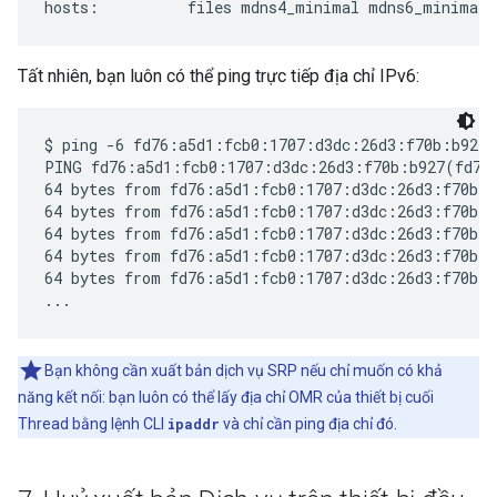
Tất nhiên, bạn luôn có thể ping trực tiếp địa chỉ IPv6:
$ ping -6 fd76:a5d1:fcb0:1707:d3dc:26d3:f70b:b927

PING fd76:a5d1:fcb0:1707:d3dc:26d3:f70b:b927(fd76:
64 bytes from fd76:a5d1:fcb0:1707:d3dc:26d3:f70b:b
64 bytes from fd76:a5d1:fcb0:1707:d3dc:26d3:f70b:b
64 bytes from fd76:a5d1:fcb0:1707:d3dc:26d3:f70b:b
64 bytes from fd76:a5d1:fcb0:1707:d3dc:26d3:f70b:b
64 bytes from fd76:a5d1:fcb0:1707:d3dc:26d3:f70b:b
Bạn không cần xuất bản dịch vụ SRP nếu chỉ muốn có khả
năng kết nối: bạn luôn có thể lấy địa chỉ OMR của thiết bị cuối
Thread bằng lệnh CLI
ipaddr
và chỉ cần ping địa chỉ đó.