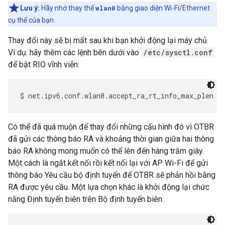
Lưu ý:
Hãy nhớ thay thế
wlan0
bằng giao diện Wi-Fi/Ethernet
cụ thể của bạn.
Thay đổi này sẽ bị mất sau khi bạn khởi động lại máy chủ.
Ví dụ: hãy thêm các lệnh bên dưới vào
/etc/sysctl.conf
để bật RIO vĩnh viễn:
Có thể đã quá muộn để thay đổi những cấu hình đó vì OTBR
đã gửi các thông báo RA và khoảng thời gian giữa hai thông
báo RA không mong muốn có thể lên đến hàng trăm giây.
Một cách là ngắt kết nối rồi kết nối lại với AP Wi-Fi để gửi
thông báo Yêu cầu bộ định tuyến để OTBR sẽ phản hồi bằng
RA được yêu cầu. Một lựa chọn khác là khởi động lại chức
năng Định tuyến biên trên Bộ định tuyến biên: