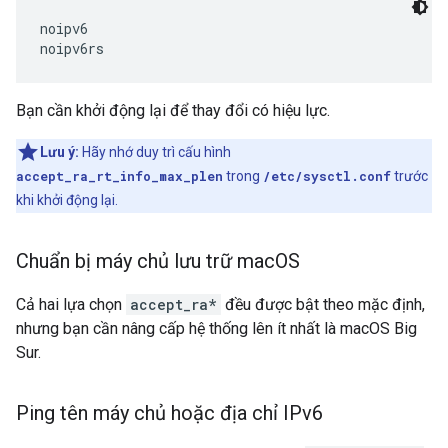
noipv6

Bạn cần khởi động lại để thay đổi có hiệu lực.
Lưu ý:
Hãy nhớ duy trì cấu hình
accept_ra_rt_info_max_plen
trong
/etc/sysctl.conf
trước
khi khởi động lại.
Chuẩn bị máy chủ lưu trữ mac
OS
Cả hai lựa chọn
accept_ra*
đều được bật theo mặc định,
nhưng bạn cần nâng cấp hệ thống lên ít nhất là macOS Big
Sur.
Ping tên máy chủ hoặc địa chỉ IPv6