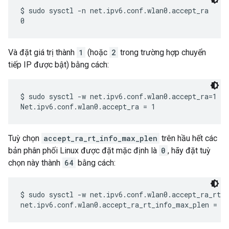
$ sudo sysctl -n net.ipv6.conf.wlan0.accept_ra

Và đặt giá trị thành
1
(hoặc
2
trong trường hợp chuyển
tiếp IP được bật) bằng cách:
$ sudo sysctl -w net.ipv6.conf.wlan0.accept_ra=1

Tuỳ chọn
accept_ra_rt_info_max_plen
trên hầu hết các
bản phân phối Linux được đặt mặc định là
0
, hãy đặt tuỳ
chọn này thành
64
bằng cách:
$ sudo sysctl -w net.ipv6.conf.wlan0.accept_ra_rt_i