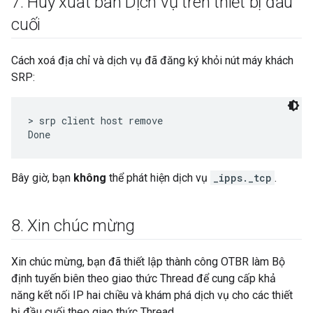
7
.
Huỷ xuất bản Dịch vụ trên thiết bị đầu
cuối
Cách xoá địa chỉ và dịch vụ đã đăng ký khỏi nút máy khách
SRP:
> srp client host remove

Bây giờ, bạn
không
thể phát hiện dịch vụ
_ipps._tcp
.
8
.
Xin chúc mừng
Xin chúc mừng, bạn đã thiết lập thành công OTBR làm Bộ
định tuyến biên theo giao thức Thread để cung cấp khả
năng kết nối IP hai chiều và khám phá dịch vụ cho các thiết
bị đầu cuối theo giao thức Thread.