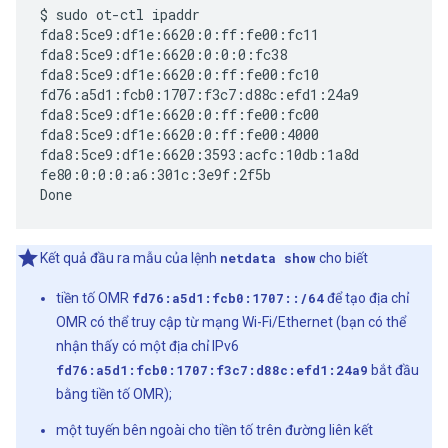
$ sudo ot-ctl ipaddr      

fda8:5ce9:df1e:6620:0:ff:fe00:fc11

fda8:5ce9:df1e:6620:0:0:0:fc38

fda8:5ce9:df1e:6620:0:ff:fe00:fc10

fd76:a5d1:fcb0:1707:f3c7:d88c:efd1:24a9

fda8:5ce9:df1e:6620:0:ff:fe00:fc00

fda8:5ce9:df1e:6620:0:ff:fe00:4000

fda8:5ce9:df1e:6620:3593:acfc:10db:1a8d

fe80:0:0:0:a6:301c:3e9f:2f5b

Kết quả đầu ra mẫu của lệnh
netdata show
cho biết
tiền tố OMR
fd76:a5d1:fcb0:1707::/64
để tạo địa chỉ
OMR có thể truy cập từ mạng Wi-Fi/Ethernet (bạn có thể
nhận thấy có một địa chỉ IPv6
fd76:a5d1:fcb0:1707:f3c7:d88c:efd1:24a9
bắt đầu
bằng tiền tố OMR);
một tuyến bên ngoài cho tiền tố trên đường liên kết