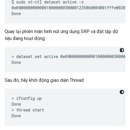
$ sudo ot-ctl dataset active -x

0e080000000000010000000300001235060004001fffe002083
Quay lại phiên màn hình nút ứng dụng SRP và đặt tập dữ
liệu đang hoạt động:
> dataset set active 0e0800000000000100000003000012
Sau đó, hãy khởi động giao diện Thread:
> ifconfig up

Done

> thread start
