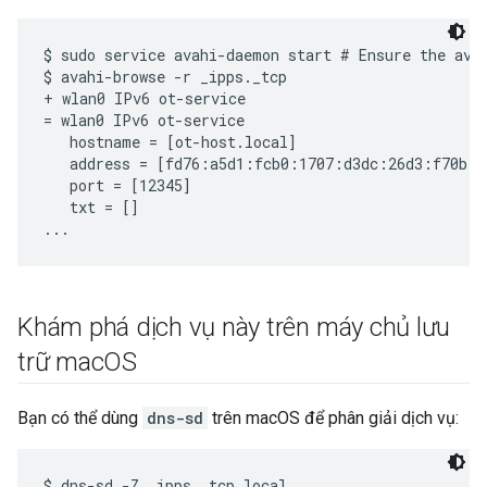
$ sudo service avahi-daemon start # Ensure the avah
$ avahi-browse -r _ipps._tcp

+ wlan0 IPv6 ot-service                            
= wlan0 IPv6 ot-service                            
   hostname = [ot-host.local]

   address = [fd76:a5d1:fcb0:1707:d3dc:26d3:f70b:b9
   port = [12345]

   txt = []

Khám phá dịch vụ này trên máy chủ lưu
trữ mac
OS
Bạn có thể dùng
dns-sd
trên macOS để phân giải dịch vụ:
$ dns-sd -Z _ipps._tcp local.
