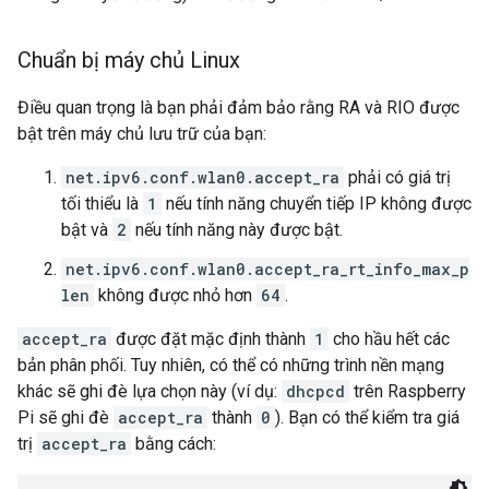
Chuẩn bị máy chủ Linux
Điều quan trọng là bạn phải đảm bảo rằng RA và RIO được
bật trên máy chủ lưu trữ của bạn:
net.ipv6.conf.wlan0.accept_ra
phải có giá trị
tối thiểu là
1
nếu tính năng chuyển tiếp IP không được
bật và
2
nếu tính năng này được bật.
net.ipv6.conf.wlan0.accept_ra_rt_info_max_p
len
không được nhỏ hơn
64
.
accept_ra
được đặt mặc định thành
1
cho hầu hết các
bản phân phối. Tuy nhiên, có thể có những trình nền mạng
khác sẽ ghi đè lựa chọn này (ví dụ:
dhcpcd
trên Raspberry
Pi sẽ ghi đè
accept_ra
thành
0
). Bạn có thể kiểm tra giá
trị
accept_ra
bằng cách: