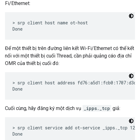
Fi/Ethernet:
> srp client host name ot-host

Để một thiết bị trên đường liên kết Wi-Fi/Ethernet có thể kết
nối với một thiết bị cuối Thread, cần phải quảng cáo địa chỉ
OMR của thiết bị cuối đó:
> srp client host address fd76:a5d1:fcb0:1707:d3dc:
Cuối cùng, hãy đăng ký một dịch vụ
_ipps._tcp
giả:
> srp client service add ot-service _ipps._tcp 1234