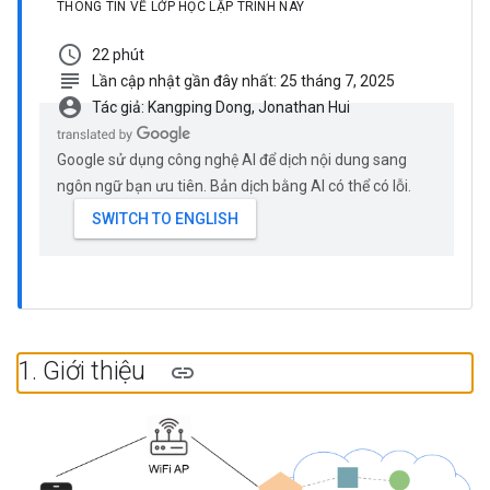
THÔNG TIN VỀ LỚP HỌC LẬP TRÌNH NÀY
schedule
22 phút
subject
Lần cập nhật gần đây nhất: 25 tháng 7, 2025
account_circle
Tác giả: Kangping Dong, Jonathan Hui
Google sử dụng công nghệ AI để dịch nội dung sang
ngôn ngữ bạn ưu tiên. Bản dịch bằng AI có thể có lỗi.
1
.
Giới thiệu