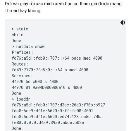
Đợi vài giây rồi xác minh xem bạn có tham gia được mạng
Thread hay không:
> state

child

Done

> netdata show

Prefixes:

fd76:a5d1:fcb0:1707::/64 paos med 4000

Routes:

fd49:7770:7fc5:0::/64 s med 4000

Services:

44970 5d c000 s 4000

44970 01 9a04b000000e10 s 4000

Done

> ipaddr

fd76:a5d1:fcb0:1707:d3dc:26d3:f70b:b927

fda8:5ce9:df1e:6620:0:ff:fe00:4001

fda8:5ce9:df1e:6620:ed74:123:cc5d:74ba

fe80:0:0:0:d4a9:39a0:abce:b02e
