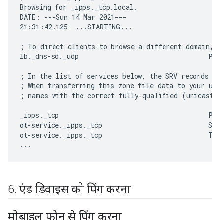
Browsing for _ipps._tcp.local.

DATE: ---Sun 14 Mar 2021---

21:31:42.125  ...STARTING...

; To direct clients to browse a different domain, s
lb._dns-sd._udp                                 PTR
; In the list of services below, the SRV records wi
; When transferring this zone file data to your uni
; names with the correct fully-qualified (unicast) 
_ipps._tcp                                      PTR
ot-service._ipps._tcp                           SRV
ot-service._ipps._tcp                           TXT
6
.
एंड डिवाइस को पिंग करना
मोबाइल फ़ोन से पिंग करना