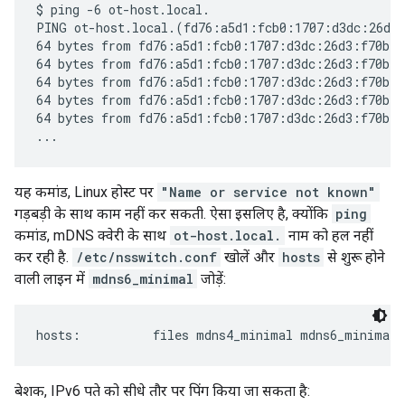
$ ping -6 ot-host.local.

PING ot-host.local.(fd76:a5d1:fcb0:1707:d3dc:26d3:
64 bytes from fd76:a5d1:fcb0:1707:d3dc:26d3:f70b:b
64 bytes from fd76:a5d1:fcb0:1707:d3dc:26d3:f70b:b
64 bytes from fd76:a5d1:fcb0:1707:d3dc:26d3:f70b:b
64 bytes from fd76:a5d1:fcb0:1707:d3dc:26d3:f70b:b
64 bytes from fd76:a5d1:fcb0:1707:d3dc:26d3:f70b:b
यह कमांड, Linux होस्ट पर
"Name or service not known"
गड़बड़ी के साथ काम नहीं कर सकती. ऐसा इसलिए है, क्योंकि
ping
कमांड, mDNS क्वेरी के साथ
ot-host.local.
नाम को हल नहीं
कर रही है.
/etc/nsswitch.conf
खोलें और
hosts
से शुरू होने
वाली लाइन में
mdns6_minimal
जोड़ें:
बेशक, IPv6 पते को सीधे तौर पर पिंग किया जा सकता है: