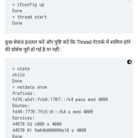
> ifconfig up

Done

> thread start

कुछ सेकंड इंतज़ार करें और पुष्टि करें कि Thread नेटवर्क में शामिल होने
की प्रोसेस पूरी हो गई है या नहीं:
> state

child

Done

> netdata show

Prefixes:

fd76:a5d1:fcb0:1707::/64 paos med 4000

Routes:

fd49:7770:7fc5:0::/64 s med 4000

Services:

44970 5d c000 s 4000

44970 01 9a04b000000e10 s 4000

Done
