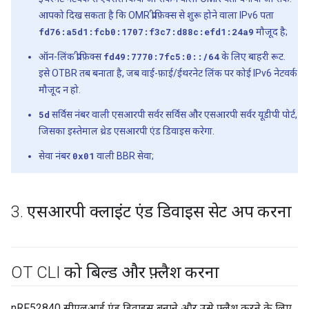
आपको दिख सकता है कि OMR प्रीफ़िक्स से शुरू होने वाला IPv6 पता
fd76:a5d1:fcb0:1707:f3c7:d88c:efd1:24a9
मौजूद है;
ऑन-लिंक प्रीफ़िक्स
fd49:7770:7fc5:0::/64
के लिए बाहरी रूट.
इसे OTBR तब बनाता है, जब वाई-फ़ाई/ईथरनेट लिंक पर कोई IPv6 नेटवर्क
मौजूद न हो.
5d
सर्विस नंबर वाली एसआरपी सर्वर सर्विस और एसआरपी सर्वर यूडीपी पोर्ट,
जिसका इस्तेमाल थ्रेड एसआरपी एंड डिवाइस करेगा.
सेवा नंबर
0x01
वाली BBR सेवा;
3
.
एसआरपी क्लाइंट एंड डिवाइस सेट अप करना
OT CLI को बिल्ड और फ़्लैश करना
nRF52840 सीएलआई एंड डिवाइस बनाने और उसे फ़्लैश करने के लिए,