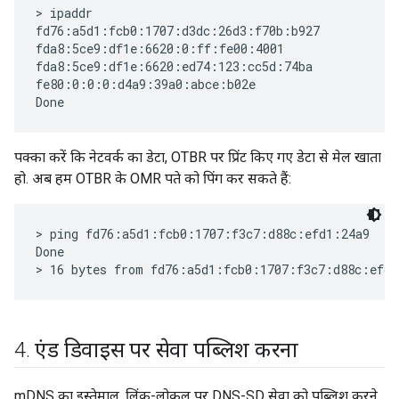
> ipaddr

fd76:a5d1:fcb0:1707:d3dc:26d3:f70b:b927

fda8:5ce9:df1e:6620:0:ff:fe00:4001

fda8:5ce9:df1e:6620:ed74:123:cc5d:74ba

fe80:0:0:0:d4a9:39a0:abce:b02e

पक्का करें कि नेटवर्क का डेटा, OTBR पर प्रिंट किए गए डेटा से मेल खाता
हो. अब हम OTBR के OMR पते को पिंग कर सकते हैं:
> ping fd76:a5d1:fcb0:1707:f3c7:d88c:efd1:24a9

Done

4
.
एंड डिवाइस पर सेवा पब्लिश करना
mDNS का इस्तेमाल, लिंक-लोकल पर DNS-SD सेवा को पब्लिश करने