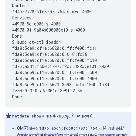
Routes:

fd49:7770:7fc5:0::/64 s med 4000

Services:

44970 5d c000 s 4000

44970 01 9a04b000000e10 s 4000

Done

$ sudo ot-ctl ipaddr      

fda8:5ce9:df1e:6620:0:ff:fe00:fc11

fda8:5ce9:df1e:6620:0:0:0:fc38

fda8:5ce9:df1e:6620:0:ff:fe00:fc10

fd76:a5d1:fcb0:1707:f3c7:d88c:efd1:24a9

fda8:5ce9:df1e:6620:0:ff:fe00:fc00

fda8:5ce9:df1e:6620:0:ff:fe00:4000

fda8:5ce9:df1e:6620:3593:acfc:10db:1a8d

fe80:0:0:0:a6:301c:3e9f:2f5b

netdata show
कमांड के आउटपुट के उदाहरण में,
OMR प्रीफ़िक्स
fd76:a5d1:fcb0:1707::/64
, ताकि वाई-फ़ाई/
ईथरनेट नेटवर्क से ऐक्सेस किया जा सकने वाला OMR पता बनाया जा सके.