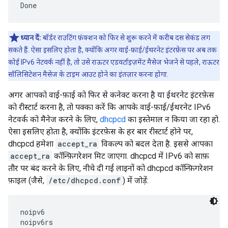
ध्यान दें:
बॉर्डर राउटिंग फ़ंक्शन को फिर से शुरू करने में करीब दस सेकंड लग
सकते हैं. ऐसा इसलिए होता है, क्योंकि अगर वाई-फ़ाई/ईथरनेट इंटरफ़ेस पर अब तक
कोई IPv6 नेटवर्क नहीं है, तो उसे राऊटर एडवर्टाइज़मेंट मैसेज भेजने से पहले, राऊटर
सॉलिसिटेशन मैसेज के टाइम आउट होने का इंतज़ार करना होगा.
अगर आपको वाई-फ़ाई को फिर से कनेक्ट करना है या ईथरनेट इंटरफ़ेस
को रीस्टार्ट करना है, तो पक्का करें कि आपके वाई-फ़ाई/ईथरनेट IPv6
नेटवर्क को मैनेज करने के लिए,
dhcpcd
का इस्तेमाल न किया जा रहा हो.
ऐसा इसलिए होता है, क्योंकि इंटरफ़ेस के हर बार रीस्टार्ट होने पर,
dhcpcd हमेशा
accept_ra
विकल्प को बदल देता है. इससे आपका
accept_ra
कॉन्फ़िगरेशन मिट जाएगा. dhcpcd में IPv6 को साफ़
तौर पर बंद करने के लिए, नीचे दी गई लाइनों को dhcpcd कॉन्फ़िगरेशन
फ़ाइल (जैसे,
/etc/dhcpcd.conf
) में जोड़ें:
noipv6
