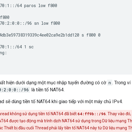
70:1::/64 paros low f800

f800

70:2:0:0::/96 sn low f800

4db3e59738319339c4ee02ca9e2b1dd120 s f800 0

70:1::/64 1 sc

ng:

uất hiện dưới dạng một mục nhập tuyến đường có cờ
n
. Trong ví
0:2:0:0::/96
là tiền tố NAT64.
ead sẽ dùng tiền tố NAT64 khi giao tiếp với một máy chủ IPv4.
ead không sử dụng tiền tố NAT64 đã biết
64:ff9b::/96
. Thay vào đó,
NAT64 được tạo động mà trình dịch NAT64 sử dụng trong Dữ liệu mạng Th
c Thiết bị đầu cuối Thread phải lấy tiền tố NAT64 này từ Dữ liệu mạng T