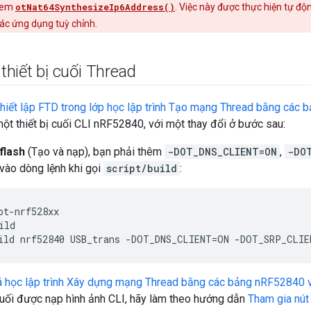
 xem
otNat64SynthesizeIp6Address()
. Việc này được thực hiện tự độ
các ứng dụng tuỳ chỉnh.
 thiết bị cuối Thread
hiết lập FTD trong lớp học lập trình Tạo mạng Thread bằng cá
một thiết bị cuối CLI nRF52840, với một thay đổi ở bước sau:
flash
(Tạo và nạp), bạn phải thêm
-DOT_DNS_CLIENT=ON
,
-DO
vào dòng lệnh khi gọi
script/build
:
ot-nrf528xx

ld

á học lập trình Xây dựng mạng Thread bằng các bảng nRF52840
 cuối được nạp hình ảnh CLI, hãy làm theo hướng dẫn
Tham gia nút