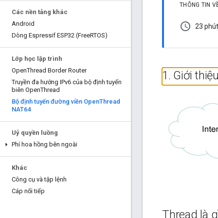
THÔNG TIN V
Các nền tảng khác
Android
schedule
23 phú
Dòng Espressif ESP32 (Free
RTOS)
Lớp học lập trình
Open
Thread Border Router
1
.
Giới thiệ
Truyền đa hướng IPv6 của bộ định tuyến
biên Open
Thread
Bộ định tuyến đường viền Open
Thread
NAT64
Uỷ quyền luồng
Phí hoa hồng bên ngoài
Khác
Công cụ và tập lệnh
Cáp nối tiếp
Thread là g