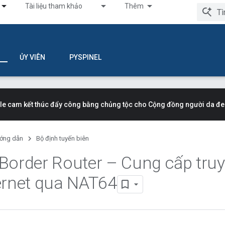
Tài liệu tham khảo
Thêm
ỦY VIÊN
PYSPINEL
e cam kết thúc đẩy công bằng chủng tộc cho Cộng đồng người da đe
ớng dẫn
Bộ định tuyến biên
Border Router – Cung cấp truy
ernet qua NAT64