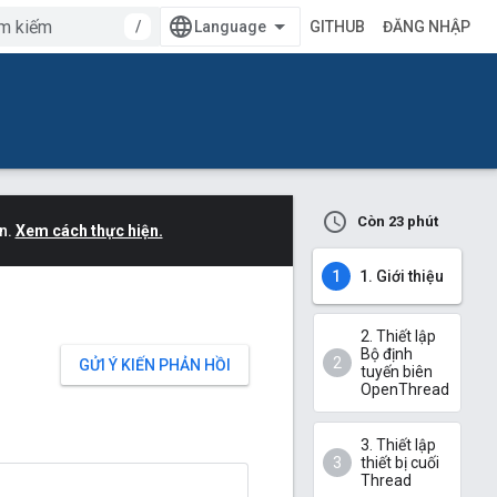
/
GITHUB
ĐĂNG NHẬP
Còn 23 phút
n.
Xem cách thực hiện.
1. Giới thiệu
2. Thiết lập
Bộ định
GỬI Ý KIẾN PHẢN HỒI
tuyến biên
OpenThread
3. Thiết lập
thiết bị cuối
Thread