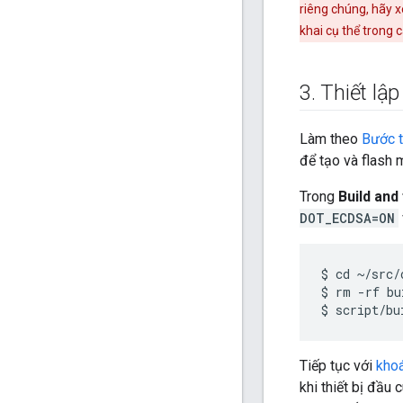
riêng chúng, hãy
khai cụ thể trong 
3
.
Thiết lập
Làm theo
Bước t
để tạo và flash 
Trong
Build and 
DOT_ECDSA=ON
$ cd ~/src/
$ rm -rf bui
Tiếp tục với
kho
khi thiết bị đầu