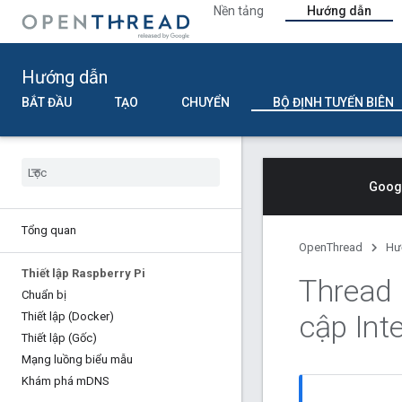
Nền tảng
Hướng dẫn
Hướng dẫn
BẮT ĐẦU
TẠO
CHUYỂN
BỘ ĐỊNH TUYẾN BIÊN
Googl
Tổng quan
OpenThread
Hư
Thiết lập Raspberry Pi
Thread 
Chuẩn bị
cập Int
Thiết lập (Docker)
Thiết lập (Gốc)
Mạng luồng biểu mẫu
Khám phá m
DNS