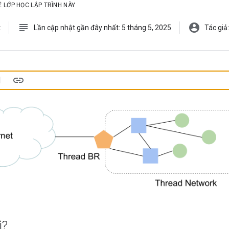
Ề LỚP HỌC LẬP TRÌNH NÀY
subject
account_circle
t
Lần cập nhật gần đây nhất: 5 tháng 5, 2025
Tác giả
u
ì?