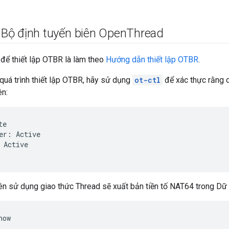
 Bộ định tuyến biên Open
Thread
để thiết lập OTBR là làm theo
Hướng dẫn thiết lập OTBR
.
 quá trình thiết lập OTBR, hãy sử dụng
ot-ctl
để xác thực rằng 
ên:
e

er: Active

 Active

ên sử dụng giao thức Thread sẽ xuất bản tiền tố NAT64 trong Dữ
ow
