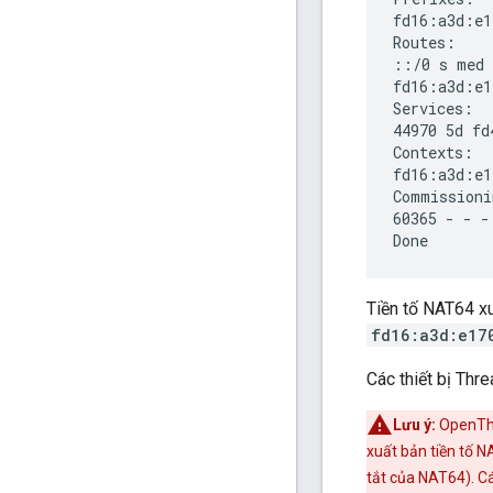
fd16:a3d:e1
Routes:

::/0 s med 
fd16:a3d:e1
Services:

44970 5d fd
Contexts:

fd16:a3d:e1
Commissioni
60365 - - -

Tiền tố NAT64 x
fd16:a3d:e17
Các thiết bị Thr
Lưu ý:
OpenThr
xuất bản tiền tố 
tắt của NAT64). Cá