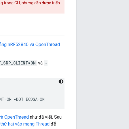
ng trong CLI, nhưng cần được triển
c bảng nRF52840 và OpenThread
T_SRP_CLIENT=ON
và
-
 và OpenThread
như đã viết. Sau
 thứ hai vào mạng Thread
để