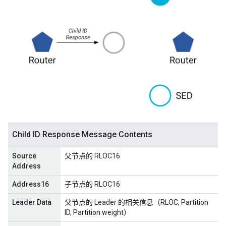
Child ID Response Message Contents
Source
父节点的 RLOC16
Address
Address16
子节点的 RLOC16
Leader Data
父节点的 Leader 的相关信息（RLOC, Partition
ID, Partition weight）