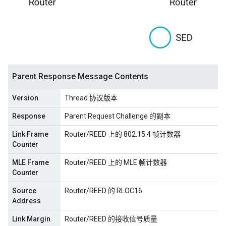
Parent Response Message Contents
Version
Thread 协议版本
Response
Parent Request Challenge 的副本
Link Frame
Router/REED 上的 802.15.4 帧计数器
Counter
MLE Frame
Router/REED 上的 MLE 帧计数器
Counter
Source
Router/REED 的 RLOC16
Address
Link Margin
Router/REED 的接收信号质量