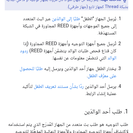
بشبكة Thread كجهاز تابع (جهاز طرفي).
يُرسِل الجهاز "الطفل"
طلبًا إلى الوالدَين
عبر البث المتعدد
إلى جميع الموجهات وأجهزة REED المجاورة في الشبكة
المستهدَفة.
تُرسِل جميع أجهزة التوجيه وأجهزة REED المجاورة (إذا
كان قناع فحص طلبات الوالد يتضمّن أجهزة REED)
ردود
الوالد
التي تتضمّن معلومات عن نفسها.
يختار الطفل جهاز أحد الوالدَين ويرسل إليه
طلبًا للحصول
على معرّف الطفل
.
يرسل أحد الوالدَين
ردًا بشأن مستند تعريف الطفل
لتأكيد
عملية إنشاء الرابط.
‫1
.
طلب أحد الوالدَين
طلب التوجيه هو طلب بث متعدد من الجهاز المُدرَج الذي يتم استخدامه
لاكتشاف أجهزة التوجيه المجاورة والأجهزة النهائية المؤهَّلة للتوجيه