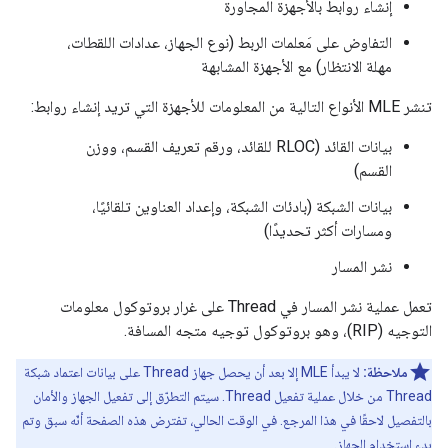
إنشاء روابط بالأجهزة المجاورة
التفاوض على مَعلمات الربط (نوع الجهاز، عدادات اللقطات،
مهلة الانتظار) مع الأجهزة المشابهة
تنشر MLE الأنواع التالية من المعلومات للأجهزة التي تريد إنشاء روابط:
بيانات القائد (RLOC للقائد، ورقم تعريف القسم، ووزن
القسم)
بيانات الشبكة (بادئات الشبكة، وإعداد العناوين تلقائيًا،
ومسارات أكثر تحديدًا)
نشر المسار
تعمل عملية نشر المسار في Thread على غرار بروتوكول معلومات
التوجيه (RIP)، وهو بروتوكول توجيه متجه المسافة.
ملاحظة:
لا يبدأ MLE إلا بعد أن يحصل جهاز Thread على بيانات اعتماد شبكة
Thread من خلال عملية تفعيل Thread. سيتم التطرّق إلى تفعيل الجهاز والأمان
بالتفصيل لاحقًا في هذا المرجع. في الوقت الحالي، تفترض هذه الصفحة أنّه سبق وتم
بدء استخدام الجهاز.