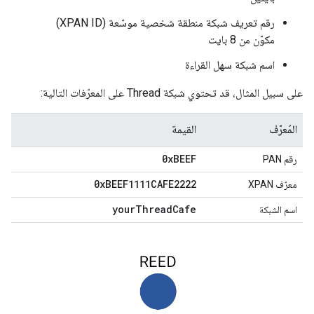
رقم تعريف شبكة منطقة شخصية موسّعة (XPAN ID)
مكوّن من 8 بايت
اسم شبكة سهل القراءة
على سبيل المثال، قد تحتوي شبكة Thread على المعرّفات التالية:
المُعرّف
القيمة
0x
BEEF
رقم PAN
0x
BEEF1111CAFE2222
معرّف XPAN
your
Thread
Cafe
اسم الشبكة