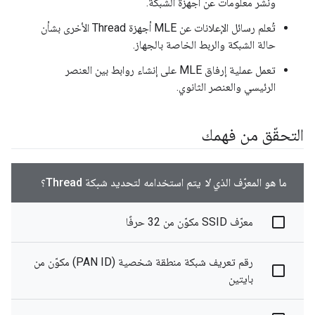
ونشر معلومات عن أجهزة الشبكة.
تُعلم رسائل الإعلانات عن MLE أجهزة Thread الأخرى بشأن
حالة الشبكة والربط الخاصة بالجهاز.
تعمل عملية إرفاق MLE على إنشاء روابط بين العنصر
الرئيسي والعنصر الثانوي.
التحقّق من فهمك
ما هو المعرّف الذي
لا
يتم استخدامه لتحديد شبكة Thread؟
معرّف SSID مكوّن من 32 حرفًا
رقم تعريف شبكة منطقة شخصية (PAN ID) مكوّن من
بايتين