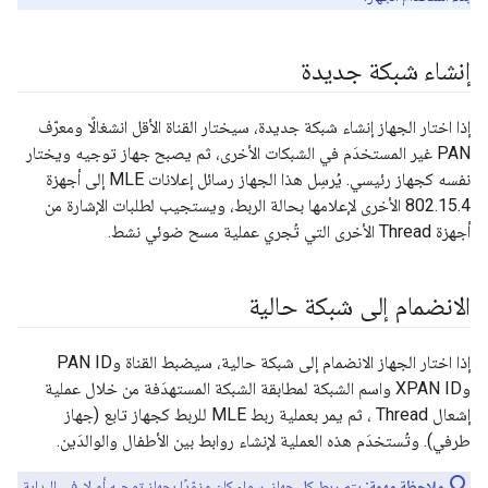
إنشاء شبكة جديدة
إذا اختار الجهاز إنشاء شبكة جديدة، سيختار القناة الأقل انشغالًا ومعرّف
PAN غير المستخدَم في الشبكات الأخرى، ثم يصبح جهاز توجيه ويختار
نفسه كجهاز رئيسي. يُرسِل هذا الجهاز رسائل إعلانات MLE إلى أجهزة
‎802.15.4 الأخرى لإعلامها بحالة الربط، ويستجيب لطلبات الإشارة من
أجهزة Thread الأخرى التي تُجري عملية مسح ضوئي نشط.
الانضمام إلى شبكة حالية
إذا اختار الجهاز الانضمام إلى شبكة حالية، سيضبط القناة وPAN ID
وXPAN ID واسم الشبكة لمطابقة الشبكة المستهدَفة من خلال عملية
إشعال Thread ، ثم يمر بعملية ربط MLE للربط كجهاز تابع (جهاز
طرفي). وتُستخدَم هذه العملية لإنشاء روابط بين الأطفال والوالدَين.
ملاحظة مهمة:
يتم ربط كل جهاز، سواء كان مزوّدًا بجهاز توجيه أو لا، في البداية