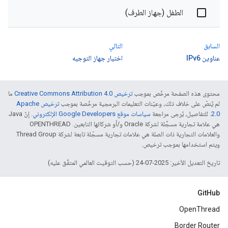
الطفل (جهاز الطرف)
السابق
التالي
عناوين IPv6
اختيار جهاز التوجيه
محتوى هذه الصفحة مرخّص بموجب
ترخيص Creative Commons Attribution 4.0‏
ما
لم يُنصّ على خلاف ذلك، وعيّنات التعليمات البرمجية مرخّصة بموجب
ترخيص Apache
2.0‏
. للتفاصيل، يُرجى مراجعة
سياسات موقع Google Developers الإلكتروني
. إنّ Java
هي علامة تجارية مسجَّلة لشركة Oracle و/أو شركائها التابعين. ‫OPENTHREAD
والعلامات التجارية ذات الصلة هي علامات تجارية مسجّلة تابعة لشركة Thread Group
ويتم استخدامها بموجب ترخيص.
تاريخ التعديل الأخير: 2025-07-24 (حسب التوقيت العالمي المتفَّق عليه)
GitHub
OpenThread
Border Router