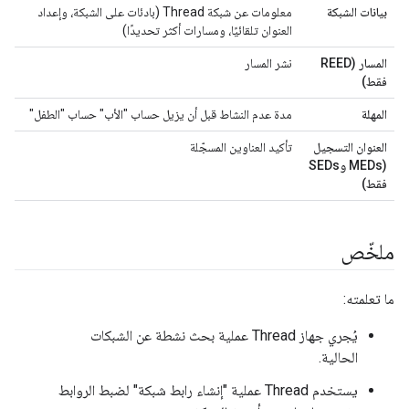
بيانات الشبكة
معلومات عن شبكة Thread (بادئات على الشبكة، وإعداد
العنوان تلقائيًا، ومسارات أكثر تحديدًا)
المسار (REED
نشر المسار
فقط)
المهلة
مدة عدم النشاط قبل أن يزيل حساب "الأب" حساب "الطفل"
العنوان التسجيل
تأكيد العناوين المسجّلة
(MEDs وSEDs
فقط)
ملخّص
ما تعلمته:
يُجري جهاز Thread عملية بحث نشطة عن الشبكات
الحالية.
يستخدم Thread عملية "إنشاء رابط شبكة" لضبط الروابط