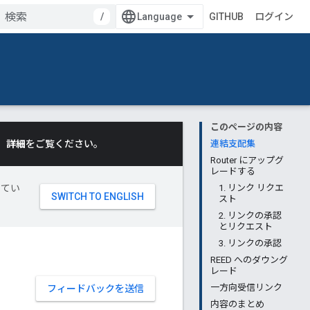
/
GITHUB
ログイン
このページの内容
。
詳細
をご覧ください。
連結支配集
Router にアップグ
レードする
してい
1. リンク リクエ
スト
2. リンクの承認
とリクエスト
3. リンクの承認
REED へのダウング
レード
一方向受信リンク
フィードバックを送信
内容のまとめ