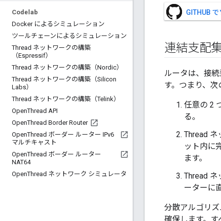
Codelab
GITHUB
Docker によるシミュレーション
ツールチェーンによるシミュレーション
連結支配
Thread ネットワークの構築
（Espressif）
Thread ネットワークの構築（Nordic）
ルータは、接続
Thread ネットワークの構築（Silicon
す。つまり、次
Labs）
Thread ネットワークの構築（Telink）
任意の 2
Open
Thread API
る。
Open
Thread Border Router
Thread 
Open
Thread ボーダー ルーター IPv6
マルチキャスト
ット内に完
Open
Thread ボーダー ルーター
ます。
NAT64
Open
Thread ネットワーク シミュレータ
Threa
ーターに
分散アルゴリズ
確保します。す