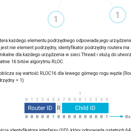
outera każdego elementu podrzędnego odpowiada jego urządzeniu
 jest nie element podrzędny, identyfikator podrzędny routera m
unikalne dla każdego urządzenia w sieci Thread i służą do utwor
tatnie 16 bitów algorytmu RLOC.
oblicza się wartość RLOC16 dla lewego górnego rogu węzła (Route
drzędny = 1):
cią identyfikatora interfejsu (IID), który odpowiada ostatnich 6