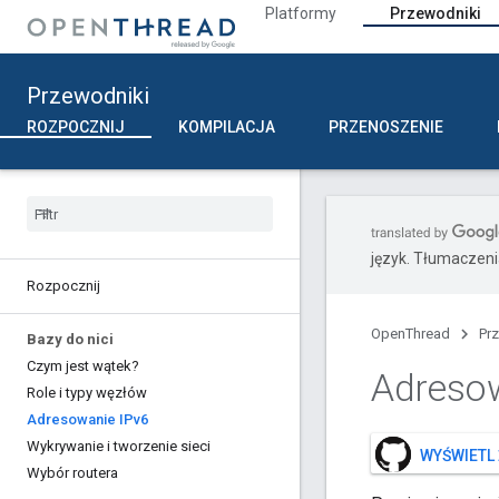
Platformy
Przewodniki
Przewodniki
ROZPOCZNIJ
KOMPILACJA
PRZENOSZENIE
język. Tłumaczen
Rozpocznij
OpenThread
Pr
Bazy do nici
Czym jest wątek?
Adresow
Role i typy węzłów
Adresowanie IPv6
Wykrywanie i tworzenie sieci
WYŚWIETL 
Wybór routera