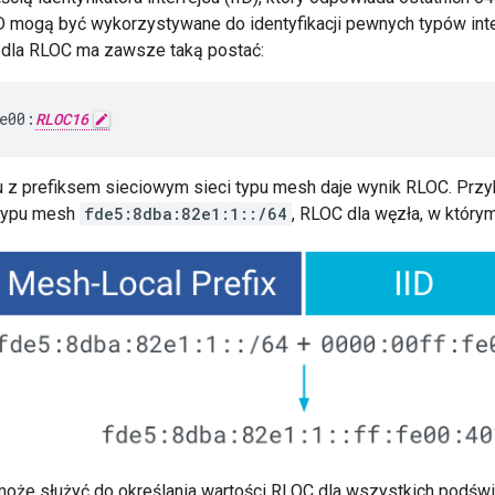
IID mogą być wykorzystywane do identyfikacji pewnych typów int
ID dla RLOC ma zawsze taką postać:
e00:
RLOC16
u z prefiksem sieciowym sieci typu mesh daje wynik RLOC. Przyk
 typu mesh
fde5:8dba:82e1:1::/64
, RLOC dla węzła, w któr
może służyć do określania wartości RLOC dla wszystkich podświ