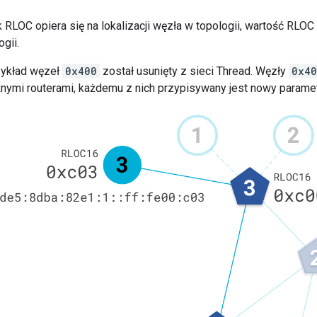
 RLOC opiera się na lokalizacji węzła w topologii, wartość RLO
gii.
zykład węzeł
0x400
został usunięty z sieci Thread. Węzły
0x40
żnymi routerami, każdemu z nich przypisywany jest nowy parame