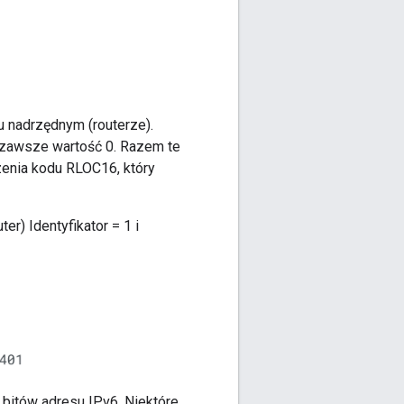
 nadrzędnym (routerze).
a zawsze wartość 0. Razem te
zenia kodu RLOC16, który
r) Identyfikator = 1 i
4 bitów adresu IPv6. Niektóre