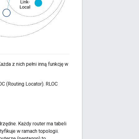
ażda z nich pełni inną funkcję w
C (Routing Locator). RLOC
drzędne. Każdy router ma tabeli
fikuje w ramach topologii.
uterze (pentagon) to