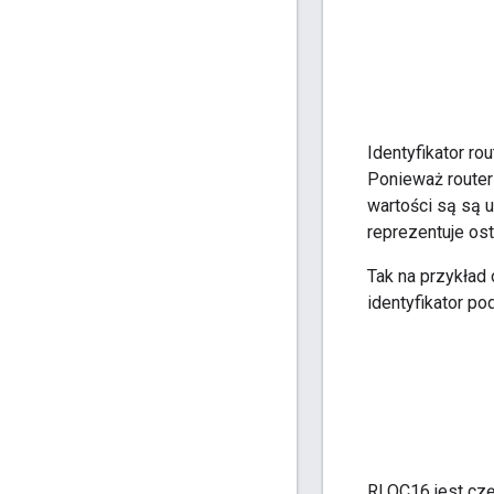
Identyfikator r
Ponieważ router
wartości są są 
reprezentuje os
Tak na przykład 
identyfikator po
RLOC16 jest częś