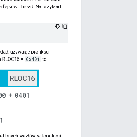
erfejsów Thread. Na przykład
ład: używając prefiksu
ym RLOC16 =
0x401
to:
etlonych węzłów w topologii