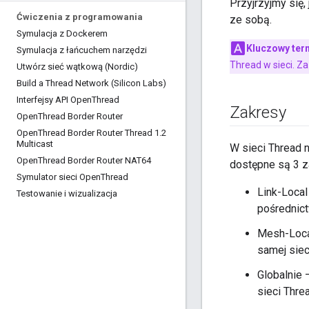
Przyjrzyjmy się
Ćwiczenia z programowania
ze sobą.
Symulacja z Dockerem
Kluczowy ter
Symulacja z łańcuchem narzędzi
Thread w sieci. Z
Utwórz sieć wątkową (Nordic)
Build a Thread Network (Silicon Labs)
Interfejsy API Open
Thread
Zakresy
Open
Thread Border Router
Open
Thread Border Router Thread 1
.
2
Multicast
W sieci Thread 
Open
Thread Border Router NAT64
dostępne są 3 z
Symulator sieci Open
Thread
Link-Local
Testowanie i wizualizacja
pośrednict
Mesh-Local
samej siec
Globalnie 
sieci Thre