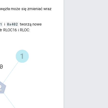
C węzła może się zmieniać wraz
1
i
0x402
tworzą nowe
tr RLOC16 i RLOC: