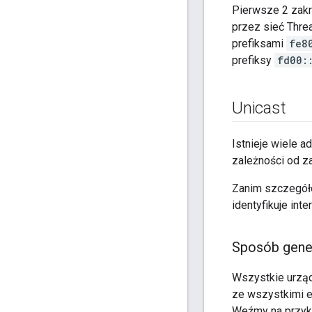
Pierwsze 2 zak
przez sieć Thre
prefiksami
fe8
prefiksy
fd00:
Unicast
Istnieje wiele a
zależności od za
Zanim szczegóło
identyfikuje inte
Sposób gener
Wszystkie urządz
ze wszystkimi e
Weźmy na przykł