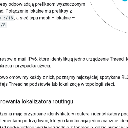
resy odpowiadają prefiksom wyznaczonym
ad. Połączenie lokalne ma prefiksy z
0::/16
, a sieć typu mesh – lokalnie –
:/8
dresów e-mail IPv6, które identyfikują jedno urządzenie Thread. K
kresu i przypadku użycia.
wo omówimy każdy z nich, poznajmy najczęściej spotykane RLO
rfejs Thread na podstawie lub lokalizację w topologii sieci.
owania lokalizatora routingu
enia mają przypisane identyfikatory routera i identyfikatory po
lementami podrzędnymi, których kombinacja jednoznacznie identy
ad podświetlone węzły w zgodnie z topologią, gdzie numer w ro