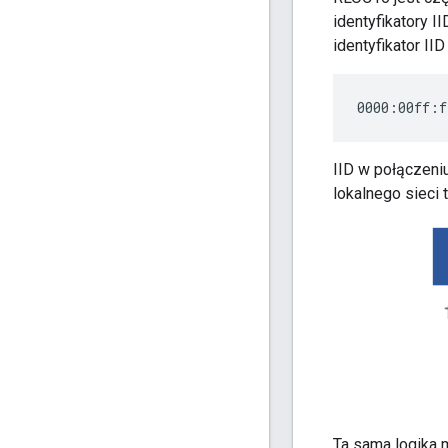
identyfikatory 
identyfikator I
0000:00ff:f
IID w połączeni
lokalnego sieci
Ta sama logika 