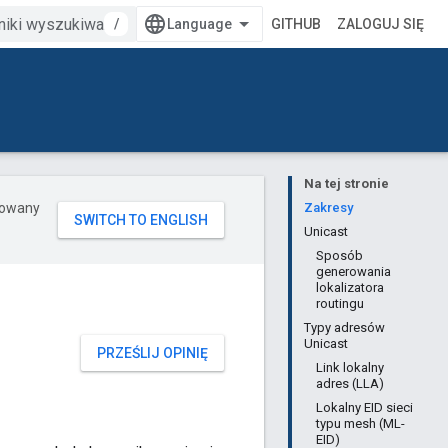
/
GITHUB
ZALOGUJ SIĘ
Na tej stronie
erowany
Zakresy
Unicast
Sposób
generowania
lokalizatora
routingu
Typy adresów
Unicast
PRZEŚLIJ OPINIĘ
Link lokalny
adres (LLA)
Lokalny EID sieci
typu mesh (ML-
EID)