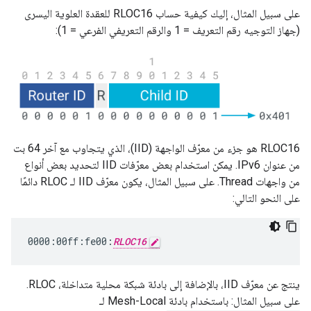
على سبيل المثال، إليك كيفية حساب RLOC16 للعقدة العلوية اليسرى
(جهاز التوجيه رقم التعريف = 1 والرقم التعريفي الفرعي = 1):
RLOC16 هو جزء من معرّف الواجهة (IID)، الذي يتجاوب مع آخر 64 بت
من عنوان IPv6. يمكن استخدام بعض معرّفات IID لتحديد بعض أنواع
من واجهات Thread. على سبيل المثال، يكون معرّف IID لـ RLOC دائمًا
على النحو التالي:
0000:00ff:fe00:
RLOC16
ينتج عن معرّف IID، بالإضافة إلى بادئة شبكة محلية متداخلة، RLOC.
على سبيل المثال: باستخدام بادئة Mesh-Local لـ