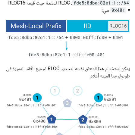
fde5:8dba:82e1:1::/64
، RLOC للعقدة حيث قيمة RLOC16
=
0x401
هي:
يمكن استخدام هذا المنطق نفسه لتحديد RLOC لجميع العُقد المميزة في
طوبولوجيا العينة أعلاه: