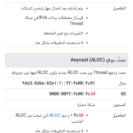
التفاصيل
يتم إنشاؤه بعد اتصال جهاز بإحدى الشبكات
لإرسال مخططات بيانات IPv6 في شبكة
Thread
التغييرات مع تغير المخطط
لا تستخدمه التطبيقات بشكل عام
محدِّد موقع Anycast (ALOC)
تحدد واجهة Thread عبر بحث RLOC، عندما يكون RLOC لجهة غير معروفة.
fde5:8dba:82e1:1
::
ff:fe00:fc01
مثال
0000:00ff:fe00:fc
XX
IID
المستوى
شبكة محلية
fc
XX
التفاصيل
=
وجهة ALOC
التي تبحث عن RLOC
المناسب
لا تستخدمه التطبيقات بشكل عام