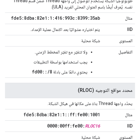
طوبولوجيا الشبكة يُستخدَم للوصول إلى واجهة Thread ضمن قسم Thread
نفسه. يُعرف أيضًا باسم العنوان المحلي الفريد (ULA).
fde5:8dba:82e1:1:416:993c:8399:35ab
مثال
IID
يتم اختياره عشوائيًا بعد اكتمال عملية الإعداد.
المستوى
شبكة محلية
التفاصيل
ولا تتغيّر مع تغيّر المخطط الزمني.
يجب استخدامها بواسطة التطبيقات
fd00::/8
يحتوي دائمًا على بادئة
محدد مواقع التوجيه (RLOC)
يحدّد واجهة Thread بناءً على مكانها في هيكل الشبكة.
fde5:8dba:82e1:1
::
ff:fe00:1001
مثال
0000:00ff:fe00:
RLOC16
IID
المستوى
شبكة محلية