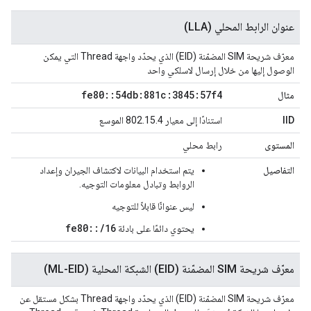
عنوان الرابط المحلي (LLA)
معرّف شريحة SIM المضمّنة (EID) الذي يحدّد واجهة Thread التي يمكن
الوصول إليها من خلال إرسال لاسلكي واحد
fe80
::
54db:881c:3845:57f4
مثال
IID
استنادًا إلى معيار 802.15.4 الموسع
المستوى
رابط محلي
التفاصيل
يتم استخدام البيانات لاكتشاف الجيران وإعداد
الروابط وتبادل معلومات التوجيه.
ليس عنوانًا قابلاً للتوجيه
fe80::/16
يحتوي دائمًا على بادئة
معرّف شريحة SIM المضمّنة (EID) الشبكة المحلية (ML-EID)
معرّف شريحة SIM المضمّنة (EID) الذي يحدّد واجهة Thread بشكل مستقل عن