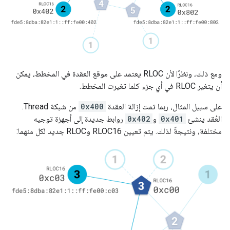
ومع ذلك، ونظرًا لأن RLOC يعتمد على موقع العقدة في المخطط، يمكن
أن يتغير RLOC في أي جزء كلما تغيرت المخطط.
على سبيل المثال، ربما تمت إزالة العقدة
0x400
من شبكة Thread.
العُقد ينشئ
0x401
و
0x402
روابط جديدة إلى أجهزة توجيه
مختلفة، ونتيجةً لذلك. يتم تعيين RLOC16 وRLOC جديد لكل منهما: