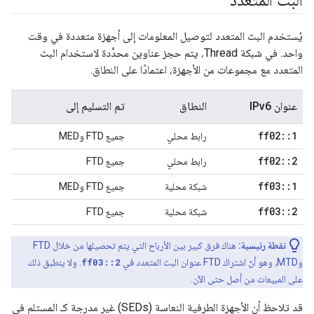
يُستخدم البث المتعدد لتوصيل المعلومات إلى أجهزة متعددة في وقت
واحد. في شبكة Thread، يتم حجز عناوين محدَّدة لاستخدام البث
المتعدد مع مجموعات من الأجهزة، اعتمادًا على النطاق.
عنوان IPv6
النطاق
تم التسليم إلى
ff02
::
1
رابط محلي
جميع FTD وMED
ff02
::
2
رابط محلي
جميع FTD
ff03
::
1
شبكة محلية
جميع FTD وMED
ff03
::
2
شبكة محلية
جميع FTD
نقطة رئيسية:
هناك فرق كبير بين الأرباح التي يتم تحصيلها من خلال FTD
وMTD، وهو أنّ اشتراك FTD عنوان البث المتعدد في
ff03::2
. ولا ينطبق ذلك
على المبيعات من أصل حتى الآن.
قد تلاحظ أن الأجهزة الطرفية النعاسة (SEDs) غير مدرجة كـ المستلم في