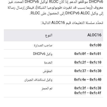
DHCPv6 موظّفو الدعم. إذا كان RLOC لوكيل DHCPv6 المحدد غير
معروف (ربما بسبب قد تغيرت طوبولوجيا الشبكة)، فيمكن إرسال رسالة
إلى وكيل DHCPv6 ALOC إلى الحصول على RLOC.
تحدّد سلسلة التعليمات قيم ALOC16 التالية:
ALOC16
النوع
0xfc00
صاحب الصدارة
0xfc0f
0xfc01
–
وكيل DHCPv6
0xfc2f
0xfc10
–
الخدمة
0xfc37
0xfc30
–
المفوّض
0xfc4e
0xfc40
–
وكيل استكشاف الجيران
0xfc3f
0xfc38
–
تم الحجز
0xfcff
0xfc4f
–