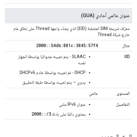
عنوان عالمي أحادي (GUA)
معرّف شريحة SIM المضمّنة (EID) الذي يحدّد واجهة Thread على نطاق عام
خارج شبكة Thread
2000
::
54db:881c:3845:57f4
مثال
IID
SLAAC - يتم تعيينه عشوائيًا بواسطة الجهاز
نفسه
DHCP - تم تعيينه بواسطة خادم DHCPv6
يدوي — يتم تعيينه بواسطة طبقة التطبيق
المستوى
عالمي
التفاصيل
عنوان IPv6 علني
2000::/3
يحتوي دائمًا على بادئة
البث المتعدد