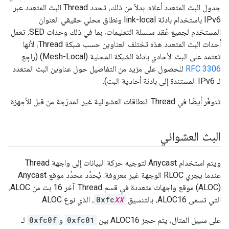
جدول البث المتعدد أعلاه. بدلاً من ذلك، تحدد Thread البث المتعدد عبر
IPv6 باستخدام بادئة link-local ونطاق محلي حقيقي العنوان
المستخدم لجميع عُقد سلسلة التعليمات، بما في ذلك وحدات SED. تعمل
أحداث البث المتعدد هذه تختلف العناوين حسب شبكة Thread، لأنها
تعتمد على البث الأحادي بادئة الشبكة المحلية (Mesh-Local) (راجِع
RFC 3306
للحصول على مزيد من التفاصيل حول عناوين البث المتعدد
لـ IPv6 المستندة إلى بادئة أحادية البث).
تتوفّر أيضًا في Thread النطاقات العشوائية غير المدرَجة من قبل الأجهزة.
البث العشوائي
ويتم استخدام Anycast لتوجيه حركة البيانات إلى واجهة Thread
عندما يجري RLOC الوجهة غير معروفة. يُحدِّد محدِّد موقع Anycast
(ALOC) موقع واجهات متعددة في قسم Thread. آخر 16 بت من ALOC،
التي تسمى ALOC16، بالتنسيق
XX
0xfc
، الذي نوع ALOC.
على سبيل المثال، يتم حجز ALOC16 بين
0xfc01
و
0xfc0f
لـ