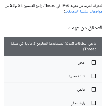
لمعرفة المزيد عن عنونة IPv6 في Thread، راجع القسمين 5.2 و5.3 من
مواصفات سلسلة المحادثات
:
التحقق من فهمك
ما هي النطاقات الثلاثة المستخدمة للعناوين الأحادية في شبكة
Thread؟
خاص
شبكة محلية
عالمي
رابط محلي