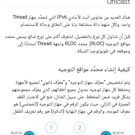
Unicast
هناك العديد من عناوين البث الأحادي IPv6 التي تحدِّد جهاز Thread
واحد. ولكل منهما دالة مختلفة بناءً على النطاق وحالة الاستخدام.
قبل أن نتناول كل نوع بالتفصيل، لنتعرف أكثر على نوع شائع يسمى محدد
مواقع التوجيه (RLOC). يحدد RLOC واجهة Thread استنادًا إلى
وموقعه في طوبولوجيا الشبكة.
كيفية إنشاء محدِّد مواقع التوجيه
يتم تخصيص "معرّف جهاز التوجيه" و"معرّف ثانوي" لجميع الأجهزة.
يحتفظ كل جهاز توجيه جدول جميع أطفالهم، الذي يعرّف مجموعتهم
بشكل فريد ضمن المخطط. على سبيل المثال، ضع في الاعتبار العُقد
المميزة في التالي، حيث يكون الرقم في جهاز التوجيه (الخماسي) هو
معرف الموجه، والرقم في جهاز النهاية (الدائرة) هو رقم تعريف الطفل: