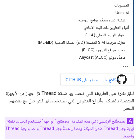
المستويات
Unicast
كيفية إنشاء محدِّد مواقع التوجيه
أنواع العناوين ذات البث الأحادي
عنوان الرابط المحلي (LLA)
معرّف شريحة SIM المضمّنة (EID) الشبكة المحلية (ML-EID)
محدد مواقع التوجيه (RLOC)
محدِّد موقع Anycast (ALOC)
الاطّلاع على المصدر على GITHUB
لنلقِ نظرة على الطريقة التي تحدد بها شبكة Thread كل جهاز من الأجهزة
المتصلة بالشبكة. وأنواع العناوين التي يستخدمونها للتواصل مع بعضهم
البعض.
المصطلح الرئيسي:
في هذه المقدمة، مصطلح "الواجهة" يُستخدم لتحديد نقطة
نهاية جهاز Thread ضمن الشبكة. يتضمّن عادةً جهاز Thread واحد واجهة Thread
واحدة.