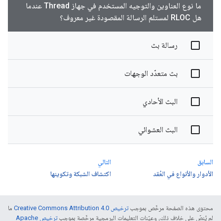
ما نوع العناوين والتوجيه المستخدم في جهاز Thread عندما
هل RLOC لمستلم الرسالة المقصودة غير معروف؟
رسالة بث
بث متعدّد الوجهات
البث الأحادي
البث العشوائي
السابق
التالي
الأدوار والأنواع في العُقد
اكتشاف الشبكة وتكوينها
محتوى هذه الصفحة مرخّص بموجب
ترخيص Creative Commons Attribution 4.0‏
ما
لم يُنصّ على خلاف ذلك، وعيّنات التعليمات البرمجية مرخّصة بموجب
ترخيص Apache