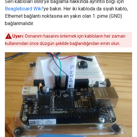
Seri kabloları BBB'ye bağlama hakkında ayrıntılı bilgi için
Beagleboard Wiki
'ye bakın. Her iki kabloda da siyah kablo,
Ethernet bağlantı noktasına en yakın olan 1. pime (GND)
bağlanmalıdır.
Uyarı:
Donanım hasarını önlemek için kabloların her zaman
kullanımdan önce düzgün şekilde bağlandığından emin olun.