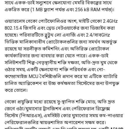
সাথে একক-ডাই সল্যুশনে স্কেলযোগ্য মেমরি বিকল্পের সাথে
একত্রিত করে (1 MB ফ্ল্যাশ পর্যন্ত এবং 256 kB RAM পর্যন্ত)।
ওয়্যারলেস গেকো পোর্টফোলিওর অংশ, মাইটি গেকো 2.4GHz
802.15.4 জিগবি এবং থ্রেড নেটওয়ার্কের জন্য ডিজাইন করা
হয়েছে। পরিবারটিতে ব্লুটুথ লো এনার্জি এবং 2.4/সাবGHz
ভিত্তিক মালিকানাধীন প্রোটোকলগুলির জন্য সমর্থন অন্তর্ভুক্ত
রয়েছে যা সরলীকৃত কমিশনিং এবং অতিরিক্ত প্রোটোকল
কার্যকারিতার জন্য ব্যবহার করা যেতে পারে। একক-ডাই
সলিউশনটি শিল্প-নেতৃস্থানীয় শক্তি দক্ষতা, অতি-দ্রুত ঘুম থেকে
ওঠার সময়, একটি স্কেলযোগ্য শক্তি পরিবর্ধক এবং নো-
কম্প্রোমাইজ MCU বৈশিষ্ট্যগুলি প্রদান করে যা এটিকে ব্যাটারি
চালিত অ্যাপ্লিকেশন বা উচ্চ কর্মক্ষমতা সিস্টেমের জন্য উপযুক্ত
করে তোলে।
গেকো প্রযুক্তির মধ্যে রয়েছে সু-স্থাপিত শক্তি মোড, অতি দ্রুত
জেগে ওঠা/ঘুমানোর ট্রানজিশন এবং পেরিফেরাল রিফ্লেক্স
সিস্টেম (পিআরএস), এমসিইউ কোর ঘুমানোর সময় কম-পাওয়ার
পেরিফেরালগুলির স্বায়ত্তশাসিত অপারেশন সক্ষম করে।