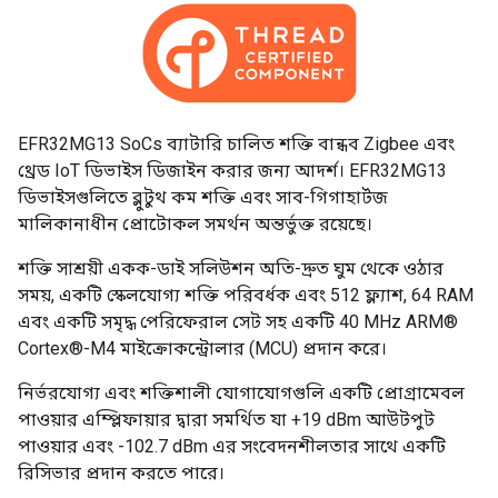
EFR32MG13 SoCs ব্যাটারি চালিত শক্তি বান্ধব Zigbee এবং
থ্রেড IoT ডিভাইস ডিজাইন করার জন্য আদর্শ। EFR32MG13
ডিভাইসগুলিতে ব্লুটুথ কম শক্তি এবং সাব-গিগাহার্টজ
মালিকানাধীন প্রোটোকল সমর্থন অন্তর্ভুক্ত রয়েছে।
শক্তি সাশ্রয়ী একক-ডাই সলিউশন অতি-দ্রুত ঘুম থেকে ওঠার
সময়, একটি স্কেলযোগ্য শক্তি পরিবর্ধক এবং 512 ফ্ল্যাশ, 64 RAM
এবং একটি সমৃদ্ধ পেরিফেরাল সেট সহ একটি 40 MHz ARM®
Cortex®-M4 মাইক্রোকন্ট্রোলার (MCU) প্রদান করে।
নির্ভরযোগ্য এবং শক্তিশালী যোগাযোগগুলি একটি প্রোগ্রামেবল
পাওয়ার এম্প্লিফায়ার দ্বারা সমর্থিত যা +19 dBm আউটপুট
পাওয়ার এবং -102.7 dBm এর সংবেদনশীলতার সাথে একটি
রিসিভার প্রদান করতে পারে।