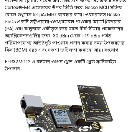
শক্তিশালী ফ্লোটিং পয়েন্ট এবং ডিএসপি ক্ষমতা সহ একটি ARM®
Cortex®-M4 প্রসেসরের উপর ভিত্তি করে, Gecko MCU সক্রিয়
মোডে শুধুমাত্র 63 µA/MHz ব্যবহার করে। ওয়্যারলেস Gecko
SoCs একটি সফ্টওয়্যার-প্রোগ্রামেবল পাওয়ার অ্যামপ্লিফায়ার
(PA) এবং বালুনকে একীভূত করে যাতে দীর্ঘ-সীমার প্রয়োজনের
অ্যাপ্লিকেশনগুলির জন্য -30 dBm থেকে +19 dBm পর্যন্ত
পরিমাপযোগ্য আউটপুট পাওয়ার প্রদান করার সময় উপকরণের
বিল (BOM) খরচ এবং নকশা জটিলতা কমানো যায়। সংযোগ
EFR32MG12 এ চলমান ওপেন থ্রেড একটি থ্রেড সার্টিফাইড
উপাদান।