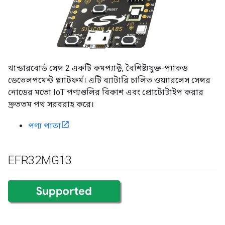
থান্ডারবোর্ড সেন্স 2 একটি কমপ্যাক্ট, বৈশিষ্ট্যযুক্ত-প্যাকড
ডেভেলপমেন্ট প্ল্যাটফর্ম। এটি ব্যাটারি চালিত ওয়্যারলেস সেন্সর
নোডের মতো IoT পণ্যগুলির বিকাশ এবং প্রোটোটাইপ করার
দ্রুততম পথ সরবরাহ করে।
পণ্য পাতা
EFR32MG13