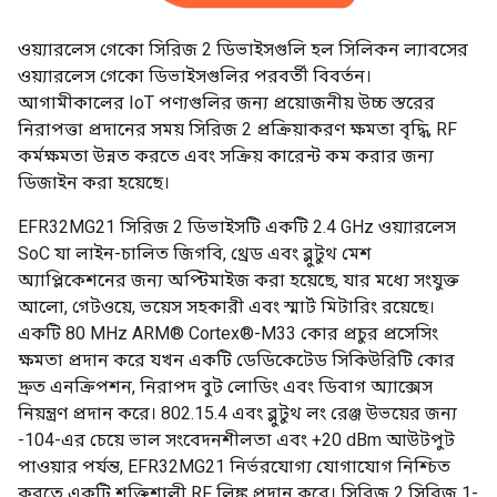
ওয়্যারলেস গেকো সিরিজ 2 ডিভাইসগুলি হল সিলিকন ল্যাবসের
ওয়্যারলেস গেকো ডিভাইসগুলির পরবর্তী বিবর্তন।
আগামীকালের IoT পণ্যগুলির জন্য প্রয়োজনীয় উচ্চ স্তরের
নিরাপত্তা প্রদানের সময় সিরিজ 2 প্রক্রিয়াকরণ ক্ষমতা বৃদ্ধি, RF
কর্মক্ষমতা উন্নত করতে এবং সক্রিয় কারেন্ট কম করার জন্য
ডিজাইন করা হয়েছে।
EFR32MG21 সিরিজ 2 ডিভাইসটি একটি 2.4 GHz ওয়্যারলেস
SoC যা লাইন-চালিত জিগবি, থ্রেড এবং ব্লুটুথ মেশ
অ্যাপ্লিকেশনের জন্য অপ্টিমাইজ করা হয়েছে, যার মধ্যে সংযুক্ত
আলো, গেটওয়ে, ভয়েস সহকারী এবং স্মার্ট মিটারিং রয়েছে।
একটি 80 MHz ARM® Cortex®-M33 কোর প্রচুর প্রসেসিং
ক্ষমতা প্রদান করে যখন একটি ডেডিকেটেড সিকিউরিটি কোর
দ্রুত এনক্রিপশন, নিরাপদ বুট লোডিং এবং ডিবাগ অ্যাক্সেস
নিয়ন্ত্রণ প্রদান করে। 802.15.4 এবং ব্লুটুথ লং রেঞ্জ উভয়ের জন্য
-104-এর চেয়ে ভাল সংবেদনশীলতা এবং +20 dBm আউটপুট
পাওয়ার পর্যন্ত, EFR32MG21 নির্ভরযোগ্য যোগাযোগ নিশ্চিত
করতে একটি শক্তিশালী RF লিঙ্ক প্রদান করে। সিরিজ 2 সিরিজ 1-