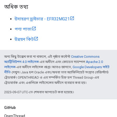
অধিক তথ্য
উদাহরণ ড্রাইভার - EFR32MG21
পণ্য পাতা
উন্নয়ন কিট
অন্য কিছু উল্লেখ করা না থাকলে, এই পৃষ্ঠার কন্টেন্ট
Creative Commons
অ্যাট্রিবিউশন 4.0 লাইসেন্স
-এর অধীনে এবং কোডের স্যাম্পেল
Apache 2.0
লাইসেন্স
-এর অধীনে লাইসেন্স প্রাপ্ত। আরও জানতে,
Google Developers সাইট
নীতি
দেখুন। Java হল Oracle এবং/অথবা তার অ্যাফিলিয়েট সংস্থার রেজিস্টার্ড
ট্রেডমার্ক। OPENTHREAD ও এর সম্পর্কিত চিহ্ন হল Thread Group-এর
ট্রেডমার্রক এবং এগুলিকে লাইসেন্সের অধীনে ব্যবহার করা হয়।
2023-09-07 UTC-তে শেষবার আপডেট করা হয়েছে।
GitHub
OpenThread