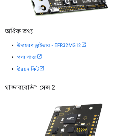
অধিক তথ্য
উদাহরণ ড্রাইভার - EFR32MG12
পণ্য পাতা
উন্নয়ন কিট
থান্ডারবোর্ড™ সেন্স 2