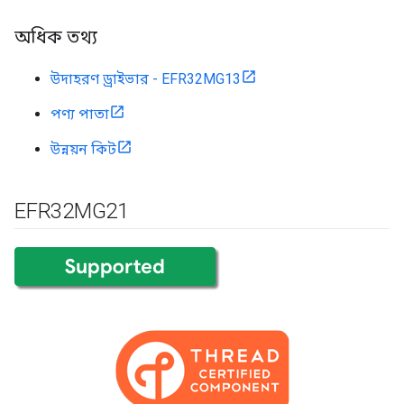
অধিক তথ্য
উদাহরণ ড্রাইভার - EFR32MG13
পণ্য পাতা
উন্নয়ন কিট
EFR32MG21