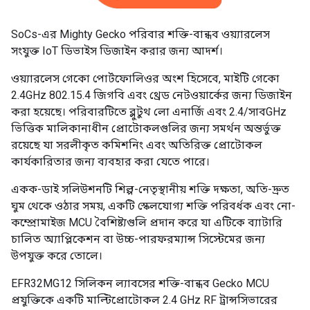
SoCs-এর Mighty Gecko পরিবার শক্তি-বান্ধব ওয়্যারলেস
সংযুক্ত IoT ডিভাইস ডিজাইন করার জন্য আদর্শ।
ওয়্যারলেস গেকো পোর্টফোলিওর অংশ হিসেবে, মাইটি গেকো
2.4GHz 802.15.4 জিগবি এবং থ্রেড নেটওয়ার্কের জন্য ডিজাইন
করা হয়েছে। পরিবারটিতে ব্লুটুথ লো এনার্জি এবং 2.4/সাবGHz
ভিত্তিক মালিকানাধীন প্রোটোকলগুলির জন্য সমর্থন অন্তর্ভুক্ত
রয়েছে যা সরলীকৃত কমিশনিং এবং অতিরিক্ত প্রোটোকল
কার্যকারিতার জন্য ব্যবহার করা যেতে পারে।
একক-ডাই সলিউশনটি শিল্প-নেতৃস্থানীয় শক্তি দক্ষতা, অতি-দ্রুত
ঘুম থেকে ওঠার সময়, একটি স্কেলযোগ্য শক্তি পরিবর্ধক এবং নো-
কম্প্রোমাইজ MCU বৈশিষ্ট্যগুলি প্রদান করে যা এটিকে ব্যাটারি
চালিত অ্যাপ্লিকেশন বা উচ্চ-পারফরম্যান্স সিস্টেমের জন্য
উপযুক্ত করে তোলে।
EFR32MG12 সিলিকন ল্যাবসের শক্তি-বান্ধব Gecko MCU
প্রযুক্তিকে একটি মাল্টিপ্রোটোকল 2.4 GHz RF ট্রান্সসিভারের