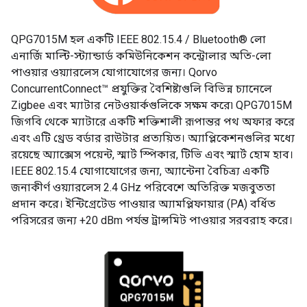
QPG7015M হল একটি IEEE 802.15.4 / Bluetooth® লো
এনার্জি মাল্টি-স্ট্যান্ডার্ড কমিউনিকেশন কন্ট্রোলার অতি-লো
পাওয়ার ওয়্যারলেস যোগাযোগের জন্য। Qorvo
ConcurrentConnect™ প্রযুক্তির বৈশিষ্ট্যগুলি বিভিন্ন চ্যানেলে
Zigbee এবং ম্যাটার নেটওয়ার্কগুলিকে সক্ষম করে৷ QPG7015M
জিগবি থেকে ম্যাটারে একটি শক্তিশালী রূপান্তর পথ অফার করে
এবং এটি থ্রেড বর্ডার রাউটার প্রত্যয়িত। অ্যাপ্লিকেশনগুলির মধ্যে
রয়েছে অ্যাক্সেস পয়েন্ট, স্মার্ট স্পিকার, টিভি এবং স্মার্ট হোম হাব।
IEEE 802.15.4 যোগাযোগের জন্য, অ্যান্টেনা বৈচিত্র্য একটি
জনাকীর্ণ ওয়্যারলেস 2.4 GHz পরিবেশে অতিরিক্ত মজবুততা
প্রদান করে। ইন্টিগ্রেটেড পাওয়ার অ্যামপ্লিফায়ার (PA) বর্ধিত
পরিসরের জন্য +20 dBm পর্যন্ত ট্রান্সমিট পাওয়ার সরবরাহ করে।