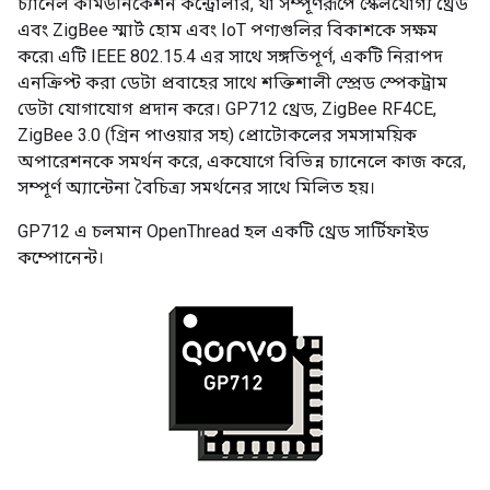
চ্যানেল কমিউনিকেশন কন্ট্রোলার, যা সম্পূর্ণরূপে স্কেলযোগ্য থ্রেড
এবং ZigBee স্মার্ট হোম এবং IoT পণ্যগুলির বিকাশকে সক্ষম
করে৷ এটি IEEE 802.15.4 এর সাথে সঙ্গতিপূর্ণ, একটি নিরাপদ
এনক্রিপ্ট করা ডেটা প্রবাহের সাথে শক্তিশালী স্প্রেড স্পেকট্রাম
ডেটা যোগাযোগ প্রদান করে। GP712 থ্রেড, ZigBee RF4CE,
ZigBee 3.0 (গ্রিন পাওয়ার সহ) প্রোটোকলের সমসাময়িক
অপারেশনকে সমর্থন করে, একযোগে বিভিন্ন চ্যানেলে কাজ করে,
সম্পূর্ণ অ্যান্টেনা বৈচিত্র্য সমর্থনের সাথে মিলিত হয়।
GP712 এ চলমান OpenThread হল একটি থ্রেড সার্টিফাইড
কম্পোনেন্ট।