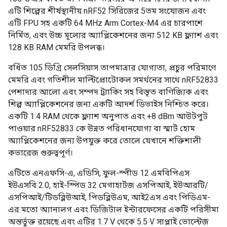
এটি শিল্পের শীর্ষস্থানীয় nRF52 সিরিজের 5তম সংযোজন এবং
এটি FPU সহ একটি 64 MHz Arm Cortex-M4 এর চারপাশে
নির্মিত, এবং উচ্চ মূল্যের অ্যাপ্লিকেশনের জন্য 512 KB ফ্ল্যাশ এবং
128 KB RAM মেমরি উপলব্ধ।
বর্ধিত 105 ডিগ্রি সেলসিয়াস তাপমাত্রার যোগ্যতা, প্রচুর পরিমাণে
মেমরি এবং গতিশীল মাল্টিপ্রোটোকল সমর্থনের সাথে nRF52833
পেশাদার আলো এবং সম্পদ ট্র্যাকিং সহ বিস্তৃত বাণিজ্যিক এবং
শিল্প অ্যাপ্লিকেশনের জন্য একটি আদর্শ ডিভাইস নিশ্চিত করে।
একটি 1:4 RAM থেকে ফ্ল্যাশ অনুপাত এবং +8 dBm আউটপুট
পাওয়ার nRF52833 কে উন্নত পরিধানযোগ্য বা স্মার্ট হোম
অ্যাপ্লিকেশনের জন্য উপযুক্ত করে তোলে যেখানে শক্তিশালী
কভারেজ গুরুত্বপূর্ণ।
এটিতে এনএফসি-এ, এডিসি, ফুল-স্পীড 12 এমবিপিএস
ইউএসবি 2.0, হাই-স্পিড 32 মেগাহার্টজ এসপিআই, ইউআরটি/
এসপিআই/টিডব্লিউআই, পিডব্লিউএম, আই2এস এবং পিডিএম-
এর মতো অ্যানালগ এবং ডিজিটাল ইন্টারফেসের একটি পরিসীমা
অন্তর্ভুক্ত রয়েছে এবং এটির 1.7 V থেকে 5.5 V সাপ্লাই ভোল্টেজ