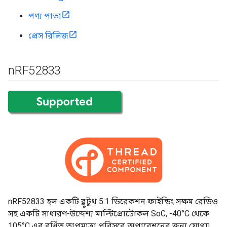
পণ্য পাতা
প্রেস রিলিজ
n
RF52833
nRF52833 হল একটি ব্লুটুথ 5.1 ডিরেকশন ফাইন্ডিং সক্ষম রেডিও
সহ একটি সাধারণ-উদ্দেশ্য মাল্টিপ্রোটোকল SoC, -40°C থেকে
105°C এর বর্ধিত তাপমাত্রা পরিসরে অপারেশনের জন্য যোগ্য৷