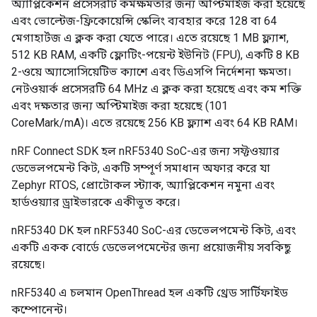
অ্যাপ্লিকেশন প্রসেসরটি কর্মক্ষমতার জন্য অপ্টিমাইজ করা হয়েছে
এবং ভোল্টেজ-ফ্রিকোয়েন্সি স্কেলিং ব্যবহার করে 128 বা 64
মেগাহার্টজ এ ক্লক করা যেতে পারে। এতে রয়েছে 1 MB ফ্ল্যাশ,
512 KB RAM, একটি ফ্লোটিং-পয়েন্ট ইউনিট (FPU), একটি 8 KB
2-ওয়ে অ্যাসোসিয়েটিভ ক্যাশে এবং ডিএসপি নির্দেশনা ক্ষমতা।
নেটওয়ার্ক প্রসেসরটি 64 MHz এ ক্লক করা হয়েছে এবং কম শক্তি
এবং দক্ষতার জন্য অপ্টিমাইজ করা হয়েছে (101
CoreMark/mA)। এতে রয়েছে 256 KB ফ্ল্যাশ এবং 64 KB RAM।
nRF Connect SDK হল nRF5340 SoC-এর জন্য সফ্টওয়্যার
ডেভেলপমেন্ট কিট, একটি সম্পূর্ণ সমাধান অফার করে যা
Zephyr RTOS, প্রোটোকল স্ট্যাক, অ্যাপ্লিকেশন নমুনা এবং
হার্ডওয়্যার ড্রাইভারকে একীভূত করে।
nRF5340 DK হল nRF5340 SoC-এর ডেভেলপমেন্ট কিট, এবং
একটি একক বোর্ডে ডেভেলপমেন্টের জন্য প্রয়োজনীয় সবকিছু
রয়েছে।
nRF5340 এ চলমান OpenThread হল একটি থ্রেড সার্টিফাইড
কম্পোনেন্ট।