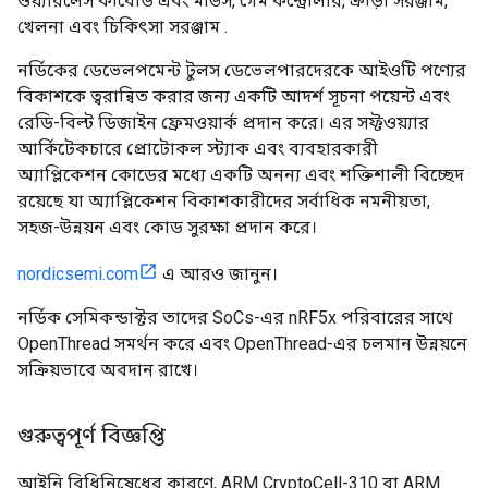
ওয়্যারলেস কীবোর্ড এবং মাউস, গেম কন্ট্রোলার, ক্রীড়া সরঞ্জাম,
খেলনা এবং চিকিৎসা সরঞ্জাম .
নর্ডিকের ডেভেলপমেন্ট টুলস ডেভেলপারদেরকে আইওটি পণ্যের
বিকাশকে ত্বরান্বিত করার জন্য একটি আদর্শ সূচনা পয়েন্ট এবং
রেডি-বিল্ট ডিজাইন ফ্রেমওয়ার্ক প্রদান করে। এর সফ্টওয়্যার
আর্কিটেকচারে প্রোটোকল স্ট্যাক এবং ব্যবহারকারী
অ্যাপ্লিকেশন কোডের মধ্যে একটি অনন্য এবং শক্তিশালী বিচ্ছেদ
রয়েছে যা অ্যাপ্লিকেশন বিকাশকারীদের সর্বাধিক নমনীয়তা,
সহজ-উন্নয়ন এবং কোড সুরক্ষা প্রদান করে।
nordicsemi.com
এ আরও জানুন।
নর্ডিক সেমিকন্ডাক্টর তাদের SoCs-এর nRF5x পরিবারের সাথে
OpenThread সমর্থন করে এবং OpenThread-এর চলমান উন্নয়নে
সক্রিয়ভাবে অবদান রাখে।
গুরুত্বপূর্ণ বিজ্ঞপ্তি
আইনি বিধিনিষেধের কারণে, ARM CryptoCell-310 বা ARM