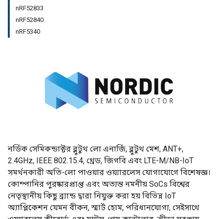
nRF52833
nRF52840
nRF5340
নর্ডিক সেমিকন্ডাক্টর ব্লুটুথ লো এনার্জি, ব্লুটুথ মেশ, ANT+,
2.4GHz, IEEE 802.15.4, থ্রেড, জিগবি এবং LTE-M/NB-IoT
সমর্থনকারী অতি-লো পাওয়ার ওয়্যারলেস যোগাযোগে বিশেষজ্ঞ।
কোম্পানির পুরষ্কারপ্রাপ্ত এবং অত্যন্ত নমনীয় SoCs বিশ্বের
নেতৃস্থানীয় কিছু ব্র্যান্ড দ্বারা নিযুক্ত করা হয় বিভিন্ন IoT
অ্যাপ্লিকেশন যেমন বীকন, স্মার্ট হোম, পরিধানযোগ্য, সেইসাথে