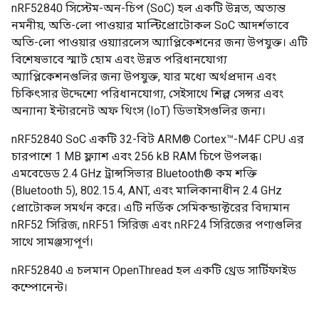
nRF52840 সিস্টেম-অন-চিপ (SoC) হল একটি উন্নত, অত্যন্ত
নমনীয়, অতি-লো পাওয়ার মাল্টিপ্রোটোকল SoC আদর্শভাবে
অতি-লো পাওয়ার ওয়্যারলেস অ্যাপ্লিকেশনের জন্য উপযুক্ত। এটি
বিশেষভাবে স্মার্ট হোম এবং উন্নত পরিধানযোগ্য
অ্যাপ্লিকেশনগুলির জন্য উপযুক্ত, যার মধ্যে অর্থপ্রদান এবং
চিকিৎসার উদ্দেশ্যে পরিধানযোগ্য, সেইসাথে শিল্প সেন্সর এবং
অন্যান্য ইন্টারনেট অফ থিংস (IoT) ডিভাইসগুলির জন্য।
nRF52840 SoC একটি 32-বিট ARM® Cortex™-M4F CPU এর
চারপাশে 1 MB ফ্ল্যাশ এবং 256 kB RAM চিপে উপলব্ধ।
এমবেডেড 2.4 GHz ট্রান্সসিভার Bluetooth® কম শক্তি
(Bluetooth 5), 802.15.4, ANT, এবং মালিকানাধীন 2.4 GHz
প্রোটোকল সমর্থন করে। এটি নর্ডিক সেমিকন্ডাক্টরের বিদ্যমান
nRF52 সিরিজ, nRF51 সিরিজ এবং nRF24 সিরিজের পণ্যগুলির
সাথে সামঞ্জস্যপূর্ণ।
nRF52840 এ চলমান OpenThread হল একটি থ্রেড সার্টিফাইড
কম্পোনেন্ট।