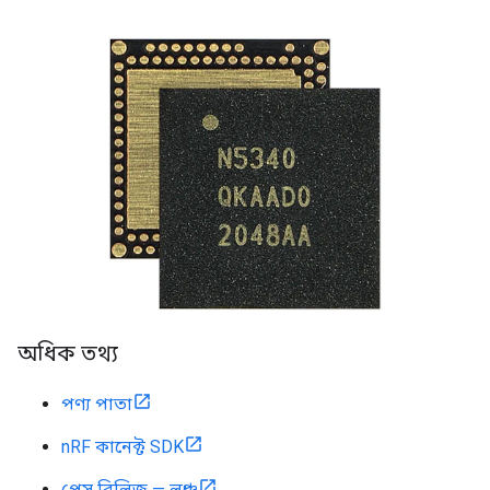
অধিক তথ্য
পণ্য পাতা
nRF কানেক্ট SDK
প্রেস রিলিজ — লঞ্চ