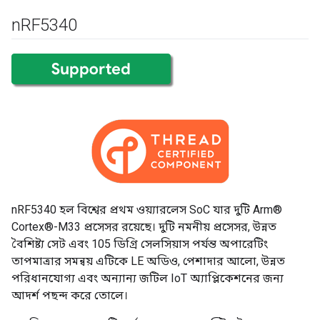
n
RF5340
nRF5340 হল বিশ্বের প্রথম ওয়্যারলেস SoC যার দুটি Arm®
Cortex®-M33 প্রসেসর রয়েছে। দুটি নমনীয় প্রসেসর, উন্নত
বৈশিষ্ট্য সেট এবং 105 ডিগ্রি সেলসিয়াস পর্যন্ত অপারেটিং
তাপমাত্রার সমন্বয় এটিকে LE অডিও, পেশাদার আলো, উন্নত
পরিধানযোগ্য এবং অন্যান্য জটিল IoT অ্যাপ্লিকেশনের জন্য
আদর্শ পছন্দ করে তোলে।