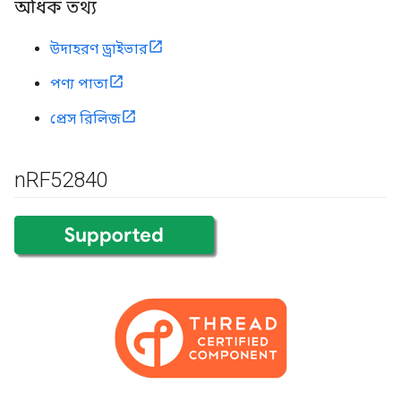
অধিক তথ্য
উদাহরণ ড্রাইভার
পণ্য পাতা
প্রেস রিলিজ
n
RF52840