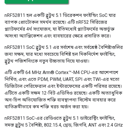
nRF52811 হল একটি ব্লুটুথ 5.1 ডিরেকশন ফাইন্ডিং SoC যার
ব্যাপক প্রোটোকল সমর্থন রয়েছে। এটি nRF52 সিরিজের
প্ল্যাটফর্মের 4র্থ সংযোজন, যা ইতিমধ্যেই প্ল্যাটফর্মের অন্তর্ভুক্ত
অসংখ্য অ্যাপ্লিকেশন এবং ব্যবহারের ক্ষেত্রে প্রসারিত করে।
nRF52811 SoC ব্লুটুথ 5.1 এর সর্বশেষ এবং সর্বশ্রেষ্ঠ বৈশিষ্ট্যগুলির
জন্য সক্ষম, যার মধ্যে সবচেয়ে বিশিষ্ট হল দিকনির্দেশ ফাইন্ডিং,
ব্লুটুথ পজিশনিংকে নতুন উচ্চতায় নিয়ে যাওয়া।
এটি একটি 64 MHz Arm® Cortex™-M4 CPU-এর আশেপাশে
নির্মিত, এবং এতে PDM, PWM, UART, SPI এবং TWI-এর মতো
ডিজিটাল পেরিফেরাল এবং ইন্টারফেসের একটি পরিসর রয়েছে।
এটিতে একটি সক্ষম 12-বিট এডিসিও রয়েছে। একটি অত্যাধুনিক
অন-চিপ অভিযোজিত শক্তি ব্যবস্থাপনা সিস্টেম ব্যবহার করে
ব্যতিক্রমীভাবে কম শক্তি খরচ অর্জন করা হয়।
nRF52811 SoC-এর রেডিওতে ব্লুটুথ 5.1 ডাইরেক্টিং ফাইন্ডিং,
সমস্ত ব্লুটুথ 5 বৈশিষ্ট্য, 802.15.4, থ্রেড, জিগবি, ANT এবং 2.4 GHz